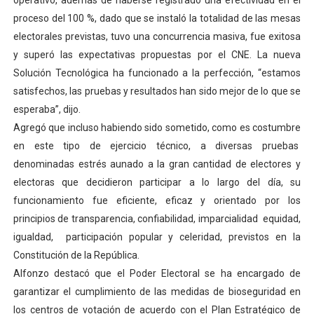
operativo, además de haberse registrado una efectividad en el
Venezuela Renace 2026 lleva sonrisas y prevención a 
proceso del 100 %, dado que se instaló la totalidad de las mesas
electorales previstas, tuvo una concurrencia masiva, fue exitosa
Mérida impulsa el mapa de conocimientos con Encuen
y superó las expectativas propuestas por el CNE. La nueva
Solución Tecnológica ha funcionado a la perfección, “estamos
Complejo Educativo Talento Deportivo lanza Plan Agos
satisfechos, las pruebas y resultados han sido mejor de lo que se
esperaba”, dijo.
Arnaldo Sánchez reinaugura Parque Recreacional Tilingo
Agregó que incluso habiendo sido sometido, como es costumbre
Corposalud inició talleres para aspirantes al curso de
en este tipo de ejercicio técnico, a diversas pruebas
denominadas estrés aunado a la gran cantidad de electores y
electoras que decidieron participar a lo largo del día, su
funcionamiento fue eficiente, eficaz y orientado por los
principios de transparencia, confiabilidad, imparcialidad equidad,
igualdad, participación popular y celeridad, previstos en la
Constitución de la República.
Alfonzo destacó que el Poder Electoral se ha encargado de
garantizar el cumplimiento de las medidas de bioseguridad en
los centros de votación de acuerdo con el Plan Estratégico de