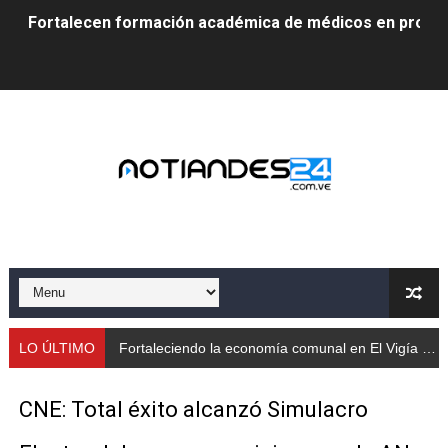
Fortalecen formación académica de médicos en proces
Fortaleciendo la economía comunal en El Vigía con mi
Campo Elías consolida plan de bacheo en el sector La 
Fundecem inició con éxito el taller vacacional de origa
El Lactario del Iahula celebra la Semana Mundial de la 
Plan Vacacional "Venezuela Ríe 2026" brinda recreación 
Iniciación al yoga reúne a diversos clubes deportivos 
Mincomunas impulsa el autogobierno en Mérida con plan 
LO ÚLTIMO
Fortaleciendo la economía comunal en El Vigía con microcréditos a emprendedores y productores
‎Unión cívico militar rindió honores a la Bandera Nacion
CNE: Total éxito alcanzó Simulacro
Gobernación de Mérida realizó jornada socialista en Ec