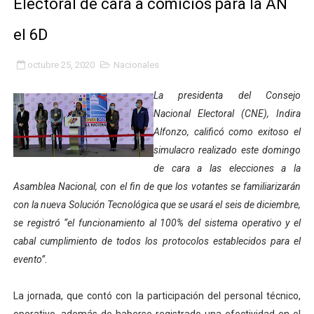
Electoral de cara a comicios para la AN
Inicia el Plan Cultura Vacacional 2026 en el estado Méri
el 6D
Ibime inició tradicional plan vacacional Aventuras en V
octubre 25, 2020
Nacionales
Merideños disfrutarán del Plan Agosto Escuelas Abier
La presidenta del Consejo
Recreación y formación fortalecen la integración comu
Nacional Electoral (CNE), Indira
Alfonzo, calificó como exitoso el
Club "Rápidos de Zea" brilló en el Primer Festival de 
simulacro realizado este domingo
de cara a las elecciones a la
84 estudiantes celebraron su graduación en el Complejo
Asamblea Nacional, con el fin de que los votantes se familiarizarán
con la nueva Solución Tecnológica que se usará el seis de diciembre,
Cmdnna lleva esperanza y atención a casas de abrigo 
se registró “el funcionamiento al 100% del sistema operativo y el
Comunas de Obispo Ramos de Lora avanzan hacia el em
cabal cumplimiento de todos los protocolos establecidos para el
evento”.
Arrancó Plan Vacacional Comunitario Venezuela Renac
La jornada, que contó con la participación del personal técnico,
Plan Vacacional Venezuela Renace 2026 arrancó con ale