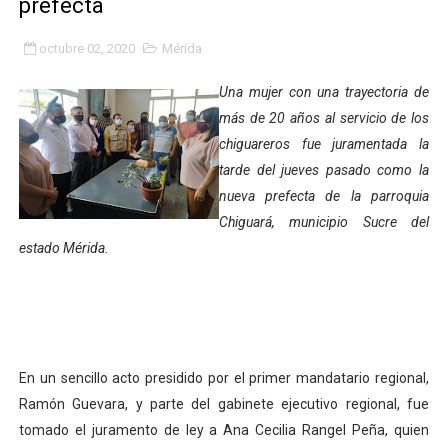
prefecta
Gobierno bolivariano avanza en la transformación del h
octubre 02, 2020
Mérida
Niños merideños aprenden sobre gaita de tambora co
Una mujer con una trayectoria de
Hospital universitario muestra sus avances en visita de
más de 20 años al servicio de los
chiguareros fue juramentada la
Instituto Nacional de Nutrición celebra Semana Interna
tarde del jueves pasado como la
nueva prefecta de la parroquia
Gobernación de Mérida fortalece el desarrollo product
Chiguará, municipio Sucre del
Corposalud inició talleres para aspirantes al curso de
estado Mérida.
Fortalecen formación académica de médicos en proces
Fortaleciendo la economía comunal en El Vigía con mi
En un sencillo acto presidido por el primer mandatario regional,
Campo Elías consolida plan de bacheo en el sector La 
Ramón Guevara, y parte del gabinete ejecutivo regional, fue
Fundecem inició con éxito el taller vacacional de origa
tomado el juramento de ley a Ana Cecilia Rangel Peña, quien