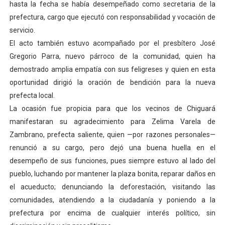
hasta la fecha se había desempeñado como secretaria de la
El Lactario del Iahula celebra la Semana Mundial de la 
prefectura, cargo que ejecutó con responsabilidad y vocación de
servicio.
Plan Vacacional "Venezuela Ríe 2026" brinda recreación 
El acto también estuvo acompañado por el presbítero José
Gregorio Parra, nuevo párroco de la comunidad, quien ha
Iniciación al yoga reúne a diversos clubes deportivos 
demostrado amplia empatía con sus feligreses y quien en esta
Mincomunas impulsa el autogobierno en Mérida con plan 
oportunidad dirigió la oración de bendición para la nueva
prefecta local.
Expertos inspeccionan espacios del OAN para la instal
La ocasión fue propicia para que los vecinos de Chiguará
manifestaran su agradecimiento para Zelima Varela de
Zambrano, prefecta saliente, quien —por razones personales—
renunció a su cargo, pero dejó una buena huella en el
desempeño de sus funciones, pues siempre estuvo al lado del
pueblo, luchando por mantener la plaza bonita, reparar daños en
el acueducto; denunciando la deforestación, visitando las
comunidades, atendiendo a la ciudadanía y poniendo a la
prefectura por encima de cualquier interés político, sin