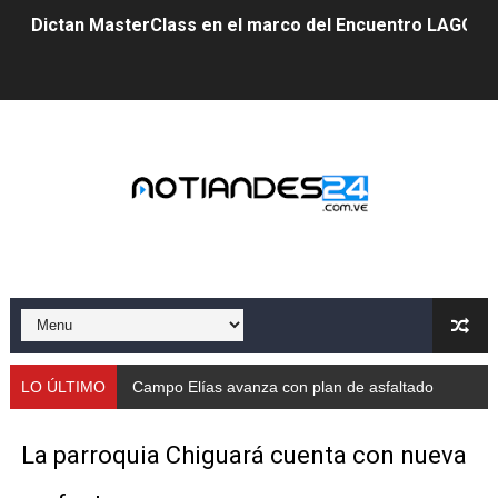
Dictan MasterClass en el marco del Encuentro LAGO Ve
Campo Elías avanza con plan de asfaltado
Encuentro estadal fortalece la coordinación de polític
Gobernador Arnaldo Sánchez apadrina a más de 993 nu
Venezuela instala su primer detector de astropartícula
Consolidan planificación técnica en el Complejo Educat
Mérida fortalece su reserva deportiva de cara a comp
Gobernación de Mérida instalará mesa de trabajo con 
LO ÚLTIMO
Campo Elías avanza con plan de asfaltado
Niños merideños potencian su talento en plan vacaciona
La parroquia Chiguará cuenta con nueva
Fundecem ofrece taller de bordado en punto de cruz