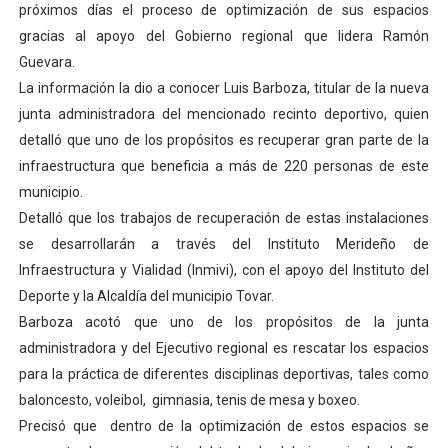
Alcalde Nelson Álvarez llevó jornada recreativa a la pa
próximos días el proceso de optimización de sus espacios
gracias al apoyo del Gobierno regional que lidera Ramón
CorpoMérida continúa con ciclos de formación
Guevara.
La información la dio a conocer Luis Barboza, titular de la nueva
Fundacite culmina primera etapa de su Plan Vacacional
junta administradora del mencionado recinto deportivo, quien
Nevado Gas optimiza servicio residencial en la Urbani
detalló que uno de los propósitos es recuperar gran parte de la
infraestructura que beneficia a más de 220 personas de este
Balance semestral impulsa inclusión y atención a pers
municipio.
Detalló que los trabajos de recuperación de estas instalaciones
Plan Vacacional Comunitario “Ríe 2026” recorre las pa
se desarrollarán a través del Instituto Merideño de
Infraestructura y Vialidad (Inmivi), con el apoyo del Instituto del
Deporte y la Alcaldía del municipio Tovar.
Barboza acotó que uno de los propósitos de la junta
administradora y del Ejecutivo regional es rescatar los espacios
para la práctica de diferentes disciplinas deportivas, tales como
baloncesto, voleibol, gimnasia, tenis de mesa y boxeo.
Precisó que dentro de la optimización de estos espacios se