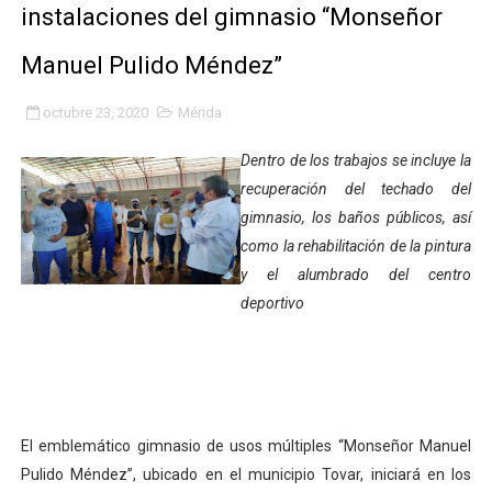
Entregan planta eléctrica para fortalecer la atención sa
instalaciones del gimnasio “Monseñor
Expertos inspeccionan espacios del OAN para la instal
Manuel Pulido Méndez”
Dictan MasterClass en el marco del Encuentro LAGO Ve
octubre 23, 2020
Mérida
Campo Elías avanza con plan de asfaltado
Dentro de los trabajos se incluye la
recuperación del techado del
Encuentro estadal fortalece la coordinación de polític
gimnasio, los baños públicos, así
como la rehabilitación de la pintura
Gobernador Arnaldo Sánchez apadrina a más de 993 nu
y el alumbrado del centro
Plan Quirúrgico Regional llega a Pueblo Llano con la ac
deportivo
Iaanem graduó a bebés de Mérida en jornada de lactan
Iahula pone en marcha protocolo de triaje psicosocial 
El emblemático gimnasio de usos múltiples “Monseñor Manuel
Arranca en Rivas Dávila el Plan de Renovación de Voce
Pulido Méndez”, ubicado en el municipio Tovar, iniciará en los