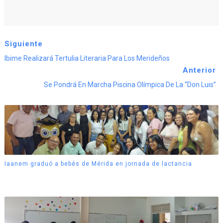
Siguiente
Ibime Realizará Tertulia Literaria Para Los Merideños
Anterior
Se Pondrá En Marcha Piscina Olímpica De La “Don Luis”
Iaanem graduó a bebés de Mérida en jornada de lactancia