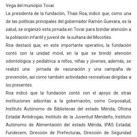
Vega del municipio Tovar.
Dictan MasterClass en el marco del Encuentro LAGO Ve
La presidenta de la fundación, Thais Roa, indicó que, como una
Campo Elías avanza con plan de asfaltado
de las políticas principales del gobernador Ramón Guevara, es la
salud, se organizó esta jornada en Tovar para brindar atención a
Encuentro estadal fortalece la coordinación de polític
la población infantil y juvenil de la sultana del Mocotíes.
Roa destacó que, en este importante operativo, la fundación
Gobernador Arnaldo Sánchez apadrina a más de 993 nu
contó con la unidad móvil, en la que se brindó atención
odontológica y pediátrica a niños, niñas y jóvenes; además, se
Plan Quirúrgico Regional llega a Pueblo Llano con la ac
realizó una jornada de vacunación y una campaña de
prevención, así como también actividades recreativas dirigidas a
los presentes.
Roa indicó que la fundación contó con el apoyo de otras
instituciones adscritas a la gobernación, como Corposalud,
Instituto Autónomo de Bibliotecas del estado Mérida, Oficina
Estadal Antidrogas, Instituto de la Juventud Merideño, Instituto
Autónomo de Alimentación del estado Mérida, IPAS Estadal,
Fundecem, Dirección de Prefecturas, Dirección de Seguridad