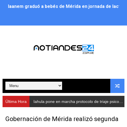
Iaanem graduó a bebés de Mérida en jornada de lactan
Iahula pone en marcha protocolo de triaje psicosocial 
Arranca en Rivas Dávila el Plan de Renovación de Voce
Alcalde Nelson Álvarez llevó jornada recreativa a la pa
CorpoMérida continúa con ciclos de formación
Fundacite culmina primera etapa de su Plan Vacacional
Nevado Gas optimiza servicio residencial en la Urbani
Balance semestral impulsa inclusión y atención a pers
Última Hora
Iahula pone en marcha protocolo de triaje psicosocial para atender a rescatistas
Plan Vacacional Comunitario “Ríe 2026” recorre las pa
Gobernación de Mérida realizó segunda
Alcaldía del Municipio Libertador realizó una jornada s