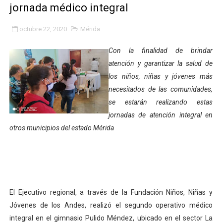
jornada médico integral
Fundacite Mérida dicta taller gratuito de electrónica b
octubre 22, 2020
Mérida
INN-Mérida celebró el Lacto grado para promover el ini
Con la finalidad de brindar
Impulsan plan estratégico de seguridad ciudadana 2027
atención y garantizar la salud de
los niños, niñas y jóvenes más
Mérida impulsa desarrollo económico con taller de ma
necesitados de las comunidades,
Fomficc consolida alianzas e impulsa la economía com
se estarán realizando estas
jornadas de atención integral en
Niños de Estudiantes de Mérida sembraron 110 árboles
otros municipios del estado Mérida
Corposalud y Secretaría Social fortalecen la atención e
Inicia el plan vacacional Venezuela Renace en el sector
Entregan planta eléctrica para fortalecer la atención sa
El Ejecutivo regional, a través de la Fundación Niños, Niñas y
Jóvenes de los Andes, realizó el segundo operativo médico
Expertos inspeccionan espacios del OAN para la instal
integral en el gimnasio Pulido Méndez, ubicado en el sector La