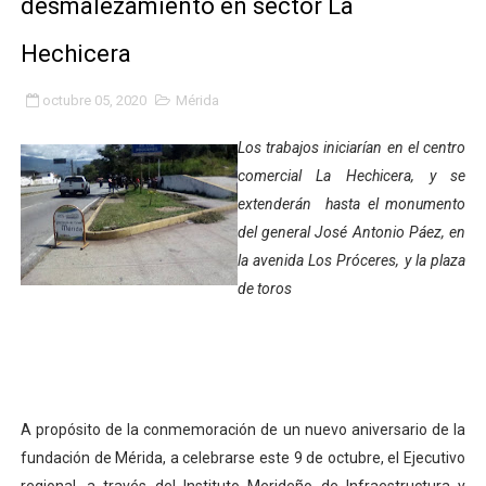
desmalezamiento en sector La
Inicia el Plan Cultura Vacacional 2026 en el estado Méri
Hechicera
Ibime inició tradicional plan vacacional Aventuras en V
octubre 05, 2020
Mérida
Merideños disfrutarán del Plan Agosto Escuelas Abier
Los trabajos iniciarían en el centro
Recreación y formación fortalecen la integración comu
comercial La Hechicera, y se
extenderán hasta el monumento
Club "Rápidos de Zea" brilló en el Primer Festival de 
del general José Antonio Páez, en
la avenida Los Próceres, y la plaza
84 estudiantes celebraron su graduación en el Complejo
de toros
Cmdnna lleva esperanza y atención a casas de abrigo 
Comunas de Obispo Ramos de Lora avanzan hacia el em
Arrancó Plan Vacacional Comunitario Venezuela Renac
A propósito de la conmemoración de un nuevo aniversario de la
fundación de Mérida, a celebrarse este 9 de octubre, el Ejecutivo
Plan Vacacional Venezuela Renace 2026 arrancó con ale