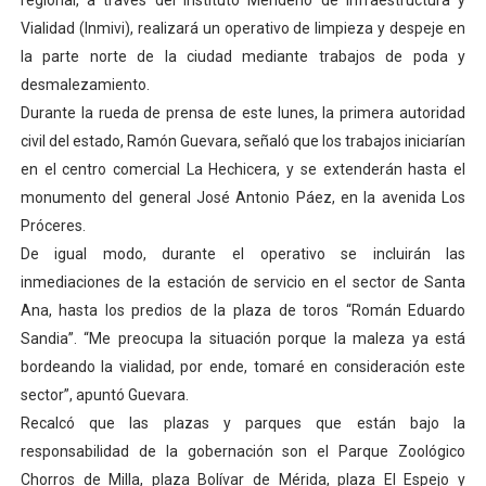
regional, a través del Instituto Merideño de Infraestructura y
Venezuela Renace 2026 lleva sonrisas y prevención a 
Vialidad (Inmivi), realizará un operativo de limpieza y despeje en
la parte norte de la ciudad mediante trabajos de poda y
Mérida impulsa el mapa de conocimientos con Encuen
desmalezamiento.
Durante la rueda de prensa de este lunes, la primera autoridad
Complejo Educativo Talento Deportivo lanza Plan Agos
civil del estado, Ramón Guevara, señaló que los trabajos iniciarían
en el centro comercial La Hechicera, y se extenderán hasta el
Arnaldo Sánchez reinaugura Parque Recreacional Tilingo
monumento del general José Antonio Páez, en la avenida Los
Corposalud inició talleres para aspirantes al curso de
Próceres.
De igual modo, durante el operativo se incluirán las
inmediaciones de la estación de servicio en el sector de Santa
Ana, hasta los predios de la plaza de toros “Román Eduardo
Sandia”. “Me preocupa la situación porque la maleza ya está
bordeando la vialidad, por ende, tomaré en consideración este
sector”, apuntó Guevara.
Recalcó que las plazas y parques que están bajo la
responsabilidad de la gobernación son el Parque Zoológico
Chorros de Milla, plaza Bolívar de Mérida, plaza El Espejo y