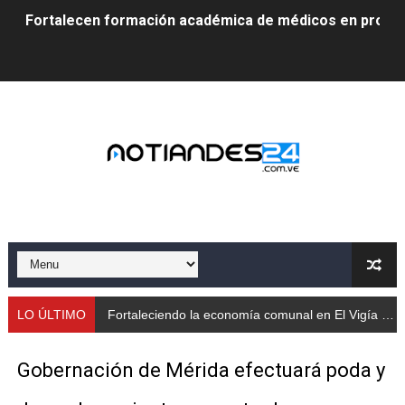
Fortalecen formación académica de médicos en proces
Fortaleciendo la economía comunal en El Vigía con mi
Campo Elías consolida plan de bacheo en el sector La 
Fundecem inició con éxito el taller vacacional de origa
El Lactario del Iahula celebra la Semana Mundial de la 
Plan Vacacional "Venezuela Ríe 2026" brinda recreación 
Iniciación al yoga reúne a diversos clubes deportivos 
Mincomunas impulsa el autogobierno en Mérida con plan 
LO ÚLTIMO
Fortaleciendo la economía comunal en El Vigía con microcréditos a emprendedores y productores
‎Unión cívico militar rindió honores a la Bandera Nacion
Gobernación de Mérida efectuará poda y
Gobernación de Mérida realizó jornada socialista en Ec