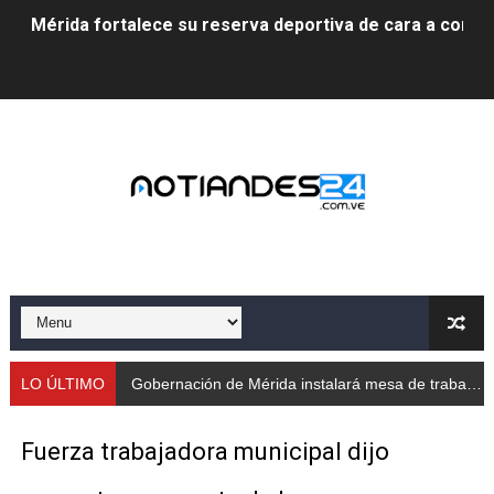
Mérida fortalece su reserva deportiva de cara a comp
Gobernación de Mérida instalará mesa de trabajo con 
Niños merideños potencian su talento en plan vacaciona
Fundecem ofrece taller de bordado en punto de cruz
Gobierno bolivariano avanza en la transformación del h
Niños merideños aprenden sobre gaita de tambora co
Hospital universitario muestra sus avances en visita de
Instituto Nacional de Nutrición celebra Semana Interna
LO ÚLTIMO
Gobernación de Mérida instalará mesa de trabajo con educadores jubilados
Gobernación de Mérida fortalece el desarrollo product
Fuerza trabajadora municipal dijo
Corposalud inició talleres para aspirantes al curso de