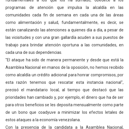
fundamentales a los que los ha sumado, obedece a los
Inicia el Plan Cultura Vacacional 2026 en el estado Méri
programas de atención que impulsa la alcaldía en las
comunidades cada fin de semana en cada una de las áreas
Ibime inició tradicional plan vacacional Aventuras en V
como alimentación y salud, fundamentalmente, es decir, se
están canalizando las atenciones a quienes día a día, a pesar de
Merideños disfrutarán del Plan Agosto Escuelas Abier
las vicisitudes y con una gran gallardía acuden a sus puestos de
trabajo para brindar atención oportuna a las comunidades, en
Recreación y formación fortalecen la integración comu
cada una de sus dependencias.
Consolidan planificación técnica en el Complejo Educat
"El ataque ha sido de manera permanente y desde que está la
Asamblea Nacional en manos de la oposición, no hemos recibido
como alcaldía un crédito adicional para honrar compromisos, por
esta razón tenemos que rescatar esta instancia nacional",
precisó el mandatario local, al tiempo que destacó que las
prioridades han cambiado y, por ejemplo, el dinero que ha de ser
para otros beneficios se les deposita mensualmente como parte
de un bono que coadyuve a minimizar los efectos letales de
estos ataques a la economía venezolana.
Con la presencia de la candidata a la Asamblea Nacional,