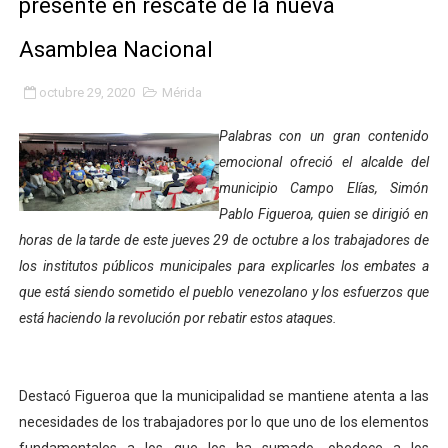
presente en rescate de la nueva
Fortalecen formación académica de médicos en proces
Asamblea Nacional
Fortaleciendo la economía comunal en El Vigía con mi
octubre 29, 2020
Mérida
Campo Elías consolida plan de bacheo en el sector La 
Palabras con un gran contenido
Fundecem inició con éxito el taller vacacional de origa
emocional ofreció el alcalde del
municipio Campo Elías, Simón
El Lactario del Iahula celebra la Semana Mundial de la 
Pablo Figueroa, quien se dirigió en
horas de la tarde de este jueves 29 de octubre a los trabajadores de
Plan Vacacional "Venezuela Ríe 2026" brinda recreación 
los institutos públicos municipales para explicarles los embates a
que está siendo sometido el pueblo venezolano y los esfuerzos que
Iniciación al yoga reúne a diversos clubes deportivos 
está haciendo la revolución por rebatir estos ataques.
Mincomunas impulsa el autogobierno en Mérida con plan 
‎Unión cívico militar rindió honores a la Bandera Nacion
Destacó Figueroa que la municipalidad se mantiene atenta a las
necesidades de los trabajadores por lo que uno de los elementos
Gobernación de Mérida realizó jornada socialista en Ec