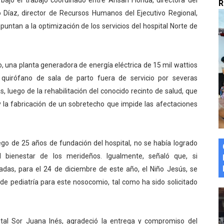
jo el trabajo coordinado entre Arisan Florida, directora del
R
marco del Encuentro LAGO Venezuela, edición Mérida
 Díaz, director de Recursos Humanos del Ejecutivo Regional,
untan a la optimización de los servicios del hospital Norte de
n de asfaltado
 la coordinación de políticas sociales en Mérida
 una planta generadora de energía eléctrica de 15 mil wattios
quirófano de sala de parto fuera de servicio por severas
z apadrina a más de 993 nuevos bachilleres de Mérida
s, luego de la rehabilitación del conocido recinto de salud, que
ega a Pueblo Llano con la activación de dos quirófanos
 la fabricación de un sobretecho que impide las afectaciones
go de 25 años de fundación del hospital, no se había logrado
l bienestar de los merideños. Igualmente, señaló que, si
das, para el 24 de diciembre de este año, el Niño Jesús, se
 de pediatría para este nosocomio, tal como ha sido solicitado
spital Sor Juana Inés, agradeció la entrega y compromiso del