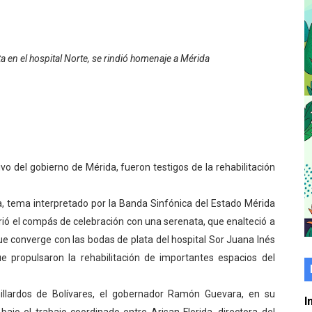
er gratuito de electrónica básica para jóvenes
 grado para promover el inicio de una vida saludable
 en el hospital Norte, se rindió homenaje a Mérida
de seguridad ciudadana 2027-2029 en los 23 municipios
económico con taller de marcas y patentes
 e impulsa la economía comunal en Mérida
ivo del gobierno de Mérida, fueron testigos de la rehabilitación
érida sembraron 110 árboles en su sede
, tema interpretado por la Banda Sinfónica del Estado Mérida
ial fortalecen la atención en los municipios
rió el compás de celebración con una serenata, que enalteció a
enezuela Renace en el sector El Alcázar
e converge con las bodas de plata del hospital Sor Juana Inés
ue propulsaron la rehabilitación de importantes espacios del
ra fortalecer la atención sanitaria en Ejido
millardos de Bolívares, el gobernador Ramón Guevara, en su
cios del OAN para la instalación del detector Cherenkov d
I