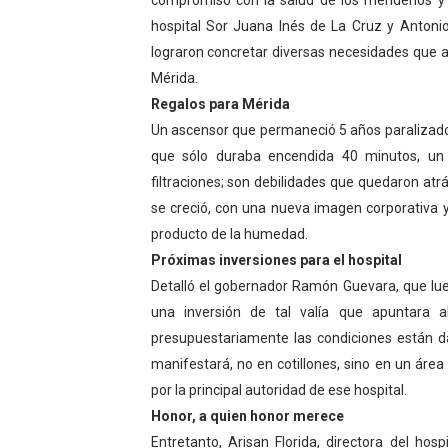
compromiso con la salud de los merideños y ba
Dictan MasterClass en el 
hospital Sor Juana Inés de La Cruz y Antonio
lograron concretar diversas necesidades que ap
Campo Elías avanza con pla
Mérida.
Regalos para Mérida
Encuentro estadal fortalece
Un ascensor que permaneció 5 años paralizado,
que sólo duraba encendida 40 minutos, un 
Gobernador Arnaldo Sánche
filtraciones; son debilidades que quedaron atrá
Plan Quirúrgico Regional ll
se creció, con una nueva imagen corporativa y
producto de la humedad.
Próximas inversiones para el hospital
Detalló el gobernador Ramón Guevara, que lue
una inversión de tal valía que apuntara a
presupuestariamente las condiciones están da
manifestará, no en cotillones, sino en un área
por la principal autoridad de ese hospital.
Honor, a quien honor merece
Entretanto, Arisan Florida, directora del ho