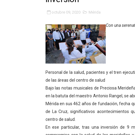
Fundacite Mérida dicta tall
octubre 09, 2020
Mérida
INN-Mérida celebró el Lacto
Con una serenata
Impulsan plan estratégico 
Mérida impulsa desarrollo 
Fomficc consolida alianzas
Personal de la salud, pacientes y el tren ejecut
Niños de Estudiantes de M
de las áreas del centro de salud
Bajo las notas musicales de Preciosa Merideña
Corposalud y Secretaría Soc
en la batuta del maestro Antonio Rangel, se ab
Inicia el plan vacacional V
Mérida en sus 462 años de fundación, fecha qu
de La Cruz, significativos acontecimientos q
Entregan planta eléctrica pa
centro de salud.
En ese particular, tras una inversión de 9 
Expertos inspeccionan espa