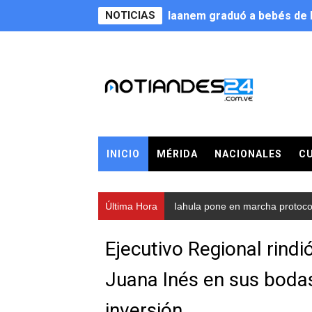
NOTICIAS
Iaanem graduó a bebés de M
Iahula pone en marcha proto
Arranca en Rivas Dávila el
Alcalde Nelson Álvarez llev
CorpoMérida continúa con 
INICIO
MÉRIDA
NACIONALES
C
Fundacite culmina primera 
Nevado Gas optimiza servic
Última Hora
Iahula pone en marcha protocolo
Balance semestral impulsa 
Ejecutivo Regional rindi
Plan Vacacional Comunitari
Juana Inés en sus bodas
Alcaldía del Municipio Libe
inversión