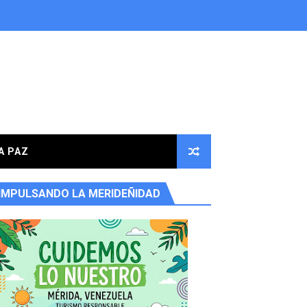
A PAZ
IMPULSANDO LA MERIDEÑIDAD
ores en la parroquia Osuna Rodríguez