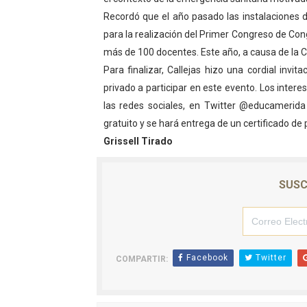
Recordó que el año pasado las instalaciones d
El Lactario del Iahula cele
para la realización del Primer Congreso de Co
Plan Vacacional "Venezuela 
más de 100 docentes. Este año, a causa de la C
Para finalizar, Callejas hizo una cordial invi
Iniciación al yoga reúne a
privado a participar en este evento. Los intere
las redes sociales, en Twitter @educamerid
Mincomunas impulsa el auto
gratuito y se hará entrega de un certificado de 
Expertos inspeccionan espa
Grissell Tirado
SUSC
Facebook
Twitter
COMPARTIR: