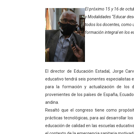
Gobierno bolivariano avanz
El próximo 15 y 16 de octu
y Modalidades “Educar desde
Niños merideños aprenden
todos los docentes, como un
formación integral en los 
Hospital universitario mues
Instituto Nacional de Nutri
Gobernación de Mérida fort
El director de Educación Estadal, Jorge Car
Corposalud inició talleres 
educativo tendrá seis ponentes especialistas 
para la formación y actualización de los 
Fortalecen formación acad
provenientes de los países de España, Ecuador
Fortaleciendo la economía
andina.
Resaltó que el congreso tiene como propósi
Campo Elías consolida plan
prácticas tecnológicas, para así desarrollar 
educación de calidad en las escuelas educati
Fundecem inició con éxito e
el contexto de la emergencia sanitaria motiva