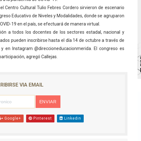
el Centro Cultural Tulio Febres Cordero sirvieron de escenario
bra la Semana Mundial de la Lactancia Materna
ngreso Educativo de Niveles y Modalidades, donde se agruparon
Ríe 2026" brinda recreación y cultura a niños del municipio
OVID-19 en el país, se efectuará de manera virtual.
tación a todos los docentes de los sectores estadal, nacional y
 diversos clubes deportivos de Zea en una enriquecedora jo
sados pueden inscribirse hasta el día 14 de octubre a través de
a y en Instagram @direccioneducacionmerida. El congreso es
gobierno en Mérida con plan de actualización y atención ter
participación, agregó Callejas.
cios del OAN para la instalación del detector Cherenkov d
RIBIRSE VIA EMAIL
Google+
Pinterest
Linkedin