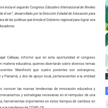
a en la transformación del hospital Sor Juana Inés
bre inicia el segundo Congreso Educativo Internacional de Niveles
 el ser”, desarrollado por la Dirección Estadal de Educación para
 sobre gaita de tambora con Fundecem
a de las políticas que brinda el Gobierno regional para lograr una
educadores.
tra sus avances en visita del Consejo Legislativo
ción celebra Semana Internacional de la Lactancia Materna
alece el desarrollo productivo en Rangel
vajal Callejas, informó que en esta oportunidad el congreso
para aspirantes al curso de Emergencia Prehospitalaria
en materia educativa, quienes disertarán sobre diversos temas
docentes. Manifestó que cuatro ponentes son extranjeros,
émica de médicos en proceso de ruralidad
 y Panamá, y dos de apoyo local, pertenecientes a la entidad
 comunal en El Vigía con microcréditos a emprendedores y
to conocer las nuevas tendencias de innovación educativa y
 de bacheo en el sector La Montañita
los mecanismos y estrategias necesarias en el reimpulso de una
vas, herramientas importantes en estos tiempos de cambios en
l taller vacacional de origami
da a la pandemia de COVID-19.