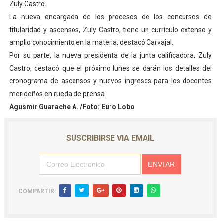
Zuly Castro.
Venezuela Renace 2026 lleva sonrisas y prevención a 
La nueva encargada de los procesos de los concursos de
titularidad y ascensos, Zuly Castro, tiene un currículo extenso y
Mérida impulsa el mapa de conocimientos con Encuen
amplio conocimiento en la materia, destacó Carvajal.
Por su parte, la nueva presidenta de la junta calificadora, Zuly
Complejo Educativo Talento Deportivo lanza Plan Agos
Castro, destacó que el próximo lunes se darán los detalles del
Arnaldo Sánchez reinaugura Parque Recreacional Tilingo
cronograma de ascensos y nuevos ingresos para los docentes
merideños en rueda de prensa.
Corposalud inició talleres para aspirantes al curso de
Agusmir Guarache A. /Foto: Euro Lobo
SUSCRIBIRSE VIA EMAIL
COMPARTIR: