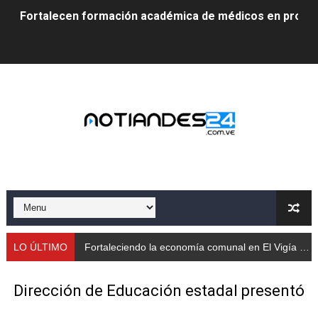
Fortalecen formación académica de médicos en proces
Fortaleciendo la economía comunal en El Vigía con mi
Campo Elías consolida plan de bacheo en el sector La 
Fundecem inició con éxito el taller vacacional de origa
El Lactario del Iahula celebra la Semana Mundial de la 
Plan Vacacional "Venezuela Ríe 2026" brinda recreación 
Iniciación al yoga reúne a diversos clubes deportivos 
Mincomunas impulsa el autogobierno en Mérida con plan 
LO ÚLTIMO
Fortaleciendo la economía comunal en El Vigía con microcréditos a emprendedores y p
‎Unión cívico militar rindió honores a la Bandera Nacion
Dirección de Educación estadal presentó
Gobernación de Mérida realizó jornada socialista en Ec