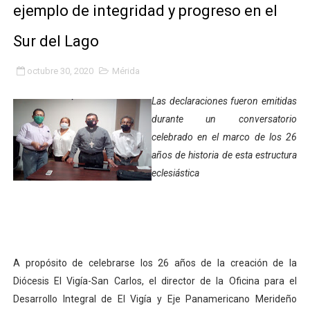
ejemplo de integridad y progreso en el
Fundacite Mérida dicta taller gratuito de electrónica b
Sur del Lago
INN-Mérida celebró el Lacto grado para promover el ini
octubre 30, 2020
Mérida
Impulsan plan estratégico de seguridad ciudadana 2027
Las declaraciones fueron emitidas
Mérida impulsa desarrollo económico con taller de ma
durante un conversatorio
celebrado en el marco de los 26
Fomficc consolida alianzas e impulsa la economía com
años de historia de esta estructura
Niños de Estudiantes de Mérida sembraron 110 árboles
eclesiástica
Corposalud y Secretaría Social fortalecen la atención e
Inicia el plan vacacional Venezuela Renace en el sector
A propósito de celebrarse los 26 años de la creación de la
Entregan planta eléctrica para fortalecer la atención sa
Diócesis El Vigía-San Carlos, el director de la Oficina para el
Expertos inspeccionan espacios del OAN para la instal
Desarrollo Integral de El Vigía y Eje Panamericano Merideño