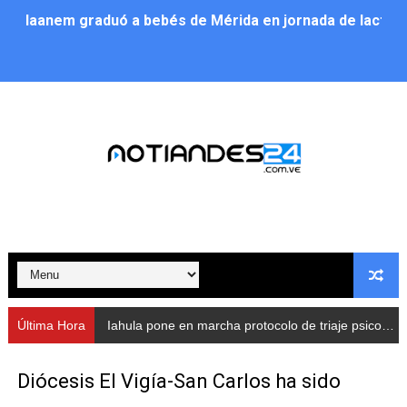
Iaanem graduó a bebés de Mérida en jornada de lactan
Iahula pone en marcha protocolo de triaje psicosocial 
Arranca en Rivas Dávila el Plan de Renovación de Voce
Alcalde Nelson Álvarez llevó jornada recreativa a la pa
CorpoMérida continúa con ciclos de formación
Fundacite culmina primera etapa de su Plan Vacacional
Nevado Gas optimiza servicio residencial en la Urbani
Balance semestral impulsa inclusión y atención a pers
Última Hora
Iahula pone en marcha protocolo de triaje psicosocial para atender a rescatistas
Plan Vacacional Comunitario “Ríe 2026” recorre las pa
Diócesis El Vigía-San Carlos ha sido
Alcaldía del Municipio Libertador realizó una jornada s