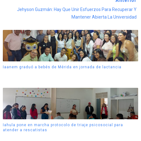
Anterior
Jehyson Guzmán: Hay Que Unir Esfuerzos Para Recuperar Y
Mantener Abierta La Universidad
Iaanem graduó a bebés de Mérida en jornada de lactancia
Iahula pone en marcha protocolo de triaje psicosocial para
atender a rescatistas