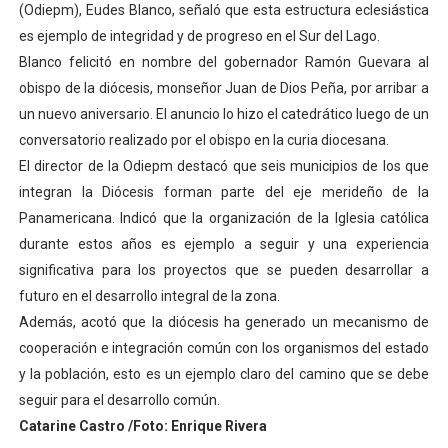
(Odiepm), Eudes Blanco, señaló que esta estructura eclesiástica
Dictan MasterClass en el marco del Encuentro LAGO Ve
es ejemplo de integridad y de progreso en el Sur del Lago.
Blanco felicitó en nombre del gobernador Ramón Guevara al
Campo Elías avanza con plan de asfaltado
obispo de la diócesis, monseñor Juan de Dios Peña, por arribar a
un nuevo aniversario. El anuncio lo hizo el catedrático luego de un
Encuentro estadal fortalece la coordinación de polític
conversatorio realizado por el obispo en la curia diocesana.
Gobernador Arnaldo Sánchez apadrina a más de 993 nu
El director de la Odiepm destacó que seis municipios de los que
integran la Diócesis forman parte del eje merideño de la
Plan Quirúrgico Regional llega a Pueblo Llano con la ac
Panamericana. Indicó que la organización de la Iglesia católica
durante estos años es ejemplo a seguir y una experiencia
significativa para los proyectos que se pueden desarrollar a
futuro en el desarrollo integral de la zona.
Además, acotó que la diócesis ha generado un mecanismo de
cooperación e integración común con los organismos del estado
y la población, esto es un ejemplo claro del camino que se debe
seguir para el desarrollo común.
Catarine Castro /Foto: Enrique Rivera