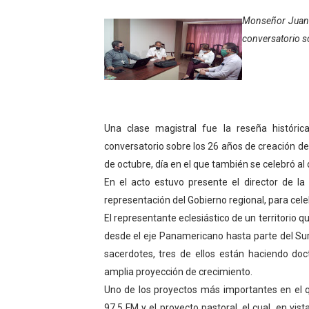
‎Unión cívico militar rindi
Monseñor Juan d
conversatorio so
Gobernación de Mérida real
Inicia el Plan Cultura Vaca
Ibime inició tradicional pl
Una clase magistral fue la reseña histór
Merideños disfrutarán del 
conversatorio sobre los 26 años de creación de l
de octubre, día en el que también se celebró al 
Recreación y formación for
En el acto estuvo presente el director de l
representación del Gobierno regional, para cel
Consolidan planificación t
El representante eclesiástico de un territorio 
Mérida fortalece su reserv
desde el eje Panamericano hasta parte del Sur
sacerdotes, tres de ellos están haciendo doc
Gobernación de Mérida inst
amplia proyección de crecimiento.
Uno de los proyectos más importantes en el 
Niños merideños potencian 
97.5 FM y el proyecto pastoral, el cual, en v