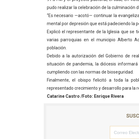
pudo realizar la celebración de la culminación d
Fundecem ofrece taller de
“Es necesario —acotó— continuar la evangeliza
Gobierno bolivariano avanz
mental por depresión que está padeciendo la pobl
Explicó el representante de la Iglesia que se t
Niños merideños aprenden
varias parroquias en el municipio Alberto A
población.
Hospital universitario mues
Debido a la autorización del Gobierno de rea
Instituto Nacional de Nutri
situación de pandemia, la diócesis informará
cumpliendo con las normas de bioseguridad.
Finalmente, el obispo felicitó a toda la po
representado crecimiento y desarrollo para la r
Catarine Castro /Foto: Enrique Rivera
SUSC