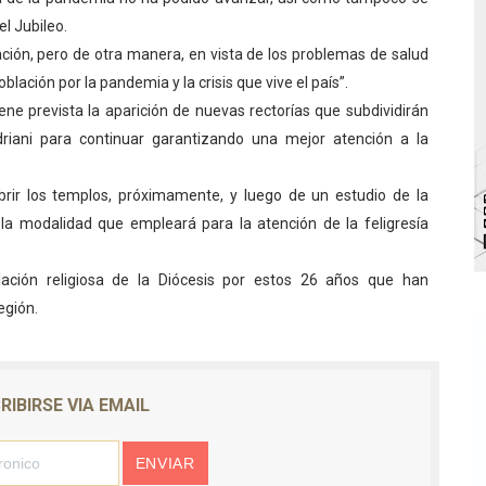
el Jubileo.
 bordado en punto de cruz
ción, pero de otra manera, en vista de los problemas de salud
a en la transformación del hospital Sor Juana Inés
ación por la pandemia y la crisis que vive el país”.
iene prevista la aparición de nuevas rectorías que subdividirán
 sobre gaita de tambora con Fundecem
driani para continuar garantizando una mejor atención a la
tra sus avances en visita del Consejo Legislativo
brir los templos, próximamente, y luego de un estudio de la
ción celebra Semana Internacional de la Lactancia Materna
 la modalidad que empleará para la atención de la feligresía
blación religiosa de la Diócesis por estos 26 años que han
egión.
RIBIRSE VIA EMAIL