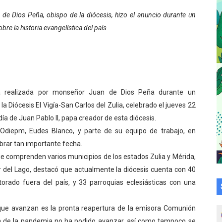
ó honores a la Bandera Nacional en Mérida
e Dios Peña, obispo de la diócesis, hizo el anuncio durante un
bre la historia evangelística del país
izó jornada socialista en Ecomersa El Vigía
cional 2026 en el estado Mérida
an vacacional Aventuras en Vacaciones
ica realizada por monseñor Juan de Dios Peña durante un
Plan Agosto Escuelas Abiertas 2026
a Diócesis El Vigía-San Carlos del Zulia, celebrado el jueves 22
día de Juan Pablo II, papa creador de esta diócesis.
talecen la integración comunitaria en Campo Elías
a Odiepm, Eudes Blanco, y parte de su equipo de trabajo, en
ebrar tan importante fecha.
écnica en el Complejo Educativo de Talento Deportivo
que comprenden varios municipios de los estados Zulia y Mérida,
a deportiva de cara a competencias nacionales
 del Lago, destacó que actualmente la diócesis cuenta con 40
torado fuera del país, y 33 parroquias eclesiásticas con una
alará mesa de trabajo con educadores jubilados
que avanzan es la pronta reapertura de la emisora Comunión
su talento en plan vacacional integral
ista de la pandemia no ha podido avanzar, así como tampoco se