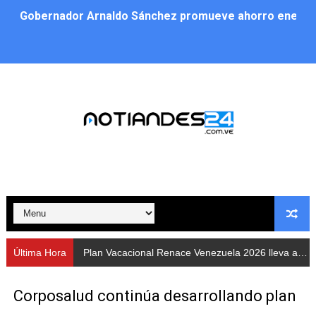
Gobernador Arnaldo Sánchez promueve ahorro energé
Plan Vacacional Renace Venezuela 2026 lleva activida
Plan de alumbrado público sustituye progresivamente m
Cuerpos de Seguridad activaron operativos nocturnos p
​Gobierno Bolivariano avanza en la instalación de nuev
Gobernación de Mérida despliega plan de atención integ
Alcaldía de Libertador impulsa el Plan Ofensiva Comuna
Cidata y el Observatorio Astronómico Nacional de Bras
Última Hora
Plan Vacacional Renace Venezuela 2026 lleva actividades recreativas a Los Guaimaros
Concejo Municipal de Zea celebra distinción de "Muni
Corposalud continúa desarrollando plan
CIEPROL-ULA distingue al municipio Zea como "Munici