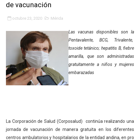
de vacunación
Plan Quirúrgico Regional llega a Pueblo Llano con la ac
octubre 23, 2020
Mérida
Iaanem graduó a bebés de Mérida en jornada de lactan
Las vacunas disponibles son la
Iahula pone en marcha protocolo de triaje psicosocial 
Pentavalente, BCG, Trivalente,
toxoide tetánico; hepatitis B, fiebre
Arranca en Rivas Dávila el Plan de Renovación de Voce
amarilla, que son administradas
Alcalde Nelson Álvarez llevó jornada recreativa a la pa
gratuitamente a niños y mujeres
embarazadas
CorpoMérida continúa con ciclos de formación
Fundacite culmina primera etapa de su Plan Vacacional
Nevado Gas optimiza servicio residencial en la Urbani
Balance semestral impulsa inclusión y atención a pers
La Corporación de Salud (Corposalud) continúa realizando una
jornada de vacunación de manera gratuita en los diferentes
Plan Vacacional Comunitario “Ríe 2026” recorre las pa
centros ambulatorios y hospitalarios de la entidad andina, en pro