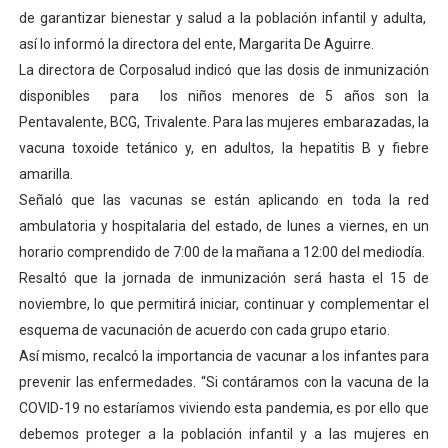
de garantizar bienestar y salud a la población infantil y adulta,
Alcaldía del Municipio Libertador realizó una jornada s
así lo informó la directora del ente, Margarita De Aguirre.
Fundacite Mérida dicta taller gratuito de electrónica b
La directora de Corposalud indicó que las dosis de inmunización
disponibles para los niños menores de 5 años son la
INN-Mérida celebró el Lacto grado para promover el ini
Pentavalente, BCG, Trivalente. Para las mujeres embarazadas, la
vacuna toxoide tetánico y, en adultos, la hepatitis B y fiebre
Impulsan plan estratégico de seguridad ciudadana 2027
amarilla.
Señaló que las vacunas se están aplicando en toda la red
Jornada social benefició a 250 familias en Los Guarima
ambulatoria y hospitalaria del estado, de lunes a viernes, en un
horario comprendido de 7:00 de la mañana a 12:00 del mediodía.
Resaltó que la jornada de inmunización será hasta el 15 de
noviembre, lo que permitirá iniciar, continuar y complementar el
esquema de vacunación de acuerdo con cada grupo etario.
Así mismo, recalcó la importancia de vacunar a los infantes para
prevenir las enfermedades. “Si contáramos con la vacuna de la
COVID-19 no estaríamos viviendo esta pandemia, es por ello que
debemos proteger a la población infantil y a las mujeres en