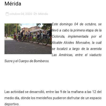
Mérida
Fundacite Mérida dicta taller gratuito de electrónica b
octubre 04, 2020
Mérida
INN-Mérida celebró el Lacto grado para promover el ini
Este domingo 04 de octubre, se
Impulsan plan estratégico de seguridad ciudadana 2027
llevó a cabo la primera etapa de la
Cicloruta, implementada por el
Mérida impulsa desarrollo económico con taller de ma
Alcalde Alcides Monsalve, la cuál
Fomficc consolida alianzas e impulsa la economía com
se localizó a largo de la avenida
Las Américas, entre el viaducto
Niños de Estudiantes de Mérida sembraron 110 árboles
Sucre y el Cuerpo de Bomberos.
Corposalud y Secretaría Social fortalecen la atención e
Inicia el plan vacacional Venezuela Renace en el sector
Entregan planta eléctrica para fortalecer la atención sa
Las actividad se desarrolló, entre las 9 de la mañana a las 12 del
medio día, dónde los merideños pudieron disfrutar de un espacio
Expertos inspeccionan espacios del OAN para la instal
deportivo.