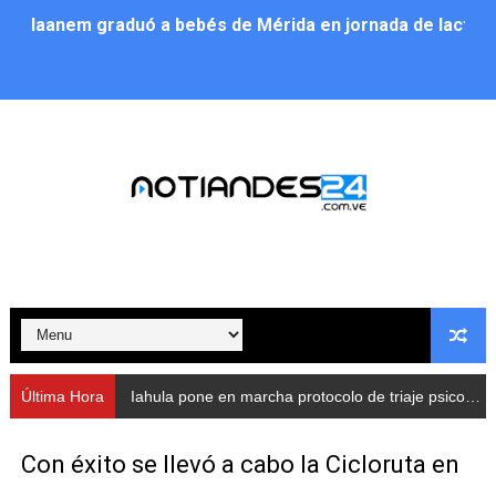
Iaanem graduó a bebés de Mérida en jornada de lactan
Iahula pone en marcha protocolo de triaje psicosocial 
Arranca en Rivas Dávila el Plan de Renovación de Voce
Alcalde Nelson Álvarez llevó jornada recreativa a la pa
CorpoMérida continúa con ciclos de formación
Fundacite culmina primera etapa de su Plan Vacacional
Nevado Gas optimiza servicio residencial en la Urbani
Balance semestral impulsa inclusión y atención a pers
Última Hora
Iahula pone en marcha protocolo de triaje psicosocial para atender a rescatistas
Plan Vacacional Comunitario “Ríe 2026” recorre las pa
Con éxito se llevó a cabo la Cicloruta en
Alcaldía del Municipio Libertador realizó una jornada s