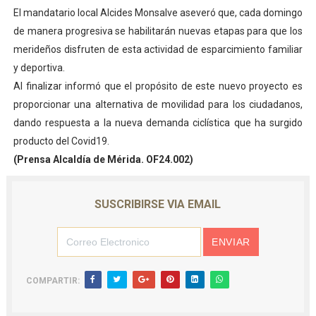
El mandatario local Alcides Monsalve aseveró que, cada domingo
Dictan MasterClass en el marco del Encuentro LAGO Ve
de manera progresiva se habilitarán nuevas etapas para que los
Campo Elías avanza con plan de asfaltado
merideños disfruten de esta actividad de esparcimiento familiar
y deportiva.
Encuentro estadal fortalece la coordinación de polític
Al finalizar informó que el propósito de este nuevo proyecto es
proporcionar una alternativa de movilidad para los ciudadanos,
Gobernador Arnaldo Sánchez apadrina a más de 993 nu
dando respuesta a la nueva demanda ciclística que ha surgido
producto del Covid19.
Plan Quirúrgico Regional llega a Pueblo Llano con la ac
(Prensa Alcaldía de Mérida. OF24.002)
SUSCRIBIRSE VIA EMAIL
COMPARTIR: