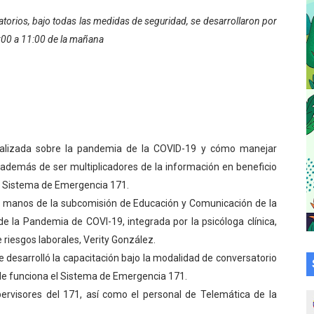
cional 2026 en el estado Mérida
torios, bajo tod
as las medidas de seguridad, se desarrollaron por
9:00 a 11:00 de la mañana
an vacacional Aventuras en Vacaciones
Plan Agosto Escuelas Abiertas 2026
talecen la integración comunitaria en Campo Elías
ó en el Primer Festival de Atletismo en homenaje a Giovann
tualizada sobre la pandemia de la COVID-19 y cómo manejar
 además de ser multiplicadores de la información en beneficio
su graduación en el Complejo Educativo Aristóbulo Istúriz
el Sistema de Emergencia 171.
en manos de la subcomisión de Educación y Comunicación de la
tención a casas de abrigo en Mérida
de la Pandemia de COVI-19, integrada por la psicóloga clínica,
e Lora avanzan hacia el empoderamiento y la autogestió
 riesgos laborales, Verity González.
se desarrolló la capacitación bajo la modalidad de conversatorio
omunitario Venezuela Renace 2026 en la Don Perucho
nde funciona el Sistema de Emergencia 171.
ervisores del 171, así como el personal de Telemática de la
Renace 2026 arrancó con alegría en Lagunillas