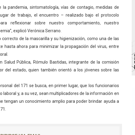
 la pandemia, sintomatología, vías de contagio, medidas de
va sonrisas y prevención a Torondoy
ugar de trabajo, el encuentro – realizado bajo el protocolo
e conocimientos con Encuentro de Formadores Comunales 
para reflexionar sobre nuestro comportamiento, nuestro
mia”, explicó Verónica Serrano.
 Deportivo lanza Plan Agosto Escuelas Abiertas 2026
o correcto de la mascarilla y su higienización, como una de las
 hasta ahora para minimizar la propagación del virus, entre
 Parque Recreacional Tilingo del Niño y la Niña Azulitense
oral.
para aspirantes al curso de Emergencia Prehospitalaria
n Salud Pública, Rómulo Bastidas, integrante de la comisión
or del estado, quien también orientó a los jóvenes sobre las
ersonal del 171 se busca, en primer lugar, que los funcionarios
 laboral y, a su vez, sean multiplicadores de la información en
que tengan un conocimiento amplio para poder brindar ayuda a
171.