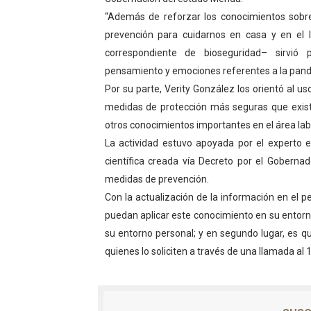
“Además de reforzar los conocimientos sobre
Venezuela Renace 2026 lle
prevención para cuidarnos en casa y en el l
Mérida impulsa el mapa d
correspondiente de bioseguridad– sirvió 
pensamiento y emociones referentes a la pande
Complejo Educativo Talento
Por su parte, Verity González los orientó al us
medidas de protección más seguras que existe
Arnaldo Sánchez reinaugura
otros conocimientos importantes en el área lab
Corposalud inició talleres 
La actividad estuvo apoyada por el experto e
científica creada vía Decreto por el Gobernad
medidas de prevención.
Con la actualización de la información en el p
puedan aplicar este conocimiento en su entorno
su entorno personal; y en segundo lugar, es 
quienes lo soliciten a través de una llamada al 