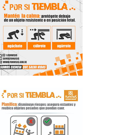
de la Unacom