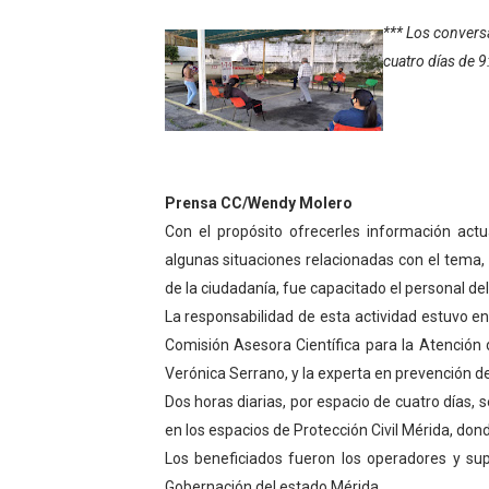
Inicia el Plan Cultura Vaca
*** Los conversa
cuatro días de 
Ibime inició tradicional pl
Merideños disfrutarán del 
Recreación y formación for
Prensa CC/Wendy Molero
Club "Rápidos de Zea" brill
Con el propósito ofrecerles información ac
algunas situaciones relacionadas con el tema,
84 estudiantes celebraron 
de la ciudadanía, fue capacitado el personal d
La responsabilidad de esta actividad estuvo 
Cmdnna lleva esperanza y a
Comisión Asesora Científica para la Atención 
Comunas de Obispo Ramos d
Verónica Serrano, y la experta en prevención de
Dos horas diarias, por espacio de cuatro días, 
Arrancó Plan Vacacional C
en los espacios de Protección Civil Mérida, do
Los beneficiados fueron los operadores y sup
Plan Vacacional Venezuela 
Gobernación del estado Mérida.