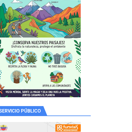
y Valero
n
SERVICIO PÚBLICO