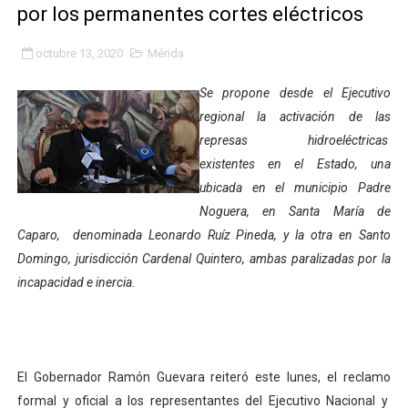
por los permanentes cortes eléctricos
Plan Quirúrgico Regional llega a Pueblo Llano con la ac
octubre 13, 2020
Mérida
Iaanem graduó a bebés de Mérida en jornada de lactan
Se propone desde el Ejecutivo
Iahula pone en marcha protocolo de triaje psicosocial 
regional la activación de las
represas hidroeléctricas
Arranca en Rivas Dávila el Plan de Renovación de Voce
existentes en el Estado, una
Alcalde Nelson Álvarez llevó jornada recreativa a la pa
ubicada en el municipio Padre
Noguera, en Santa María de
CorpoMérida continúa con ciclos de formación
Caparo, denominada Leonardo Ruíz Pineda, y la otra en Santo
Domingo, jurisdicción Cardenal Quintero, ambas paralizadas por la
Fundacite culmina primera etapa de su Plan Vacacional
incapacidad e inercia.
Nevado Gas optimiza servicio residencial en la Urbani
Balance semestral impulsa inclusión y atención a pers
El Gobernador Ramón Guevara reiteró este lunes, el reclamo
Plan Vacacional Comunitario “Ríe 2026” recorre las pa
formal y oficial a los representantes del Ejecutivo Nacional y