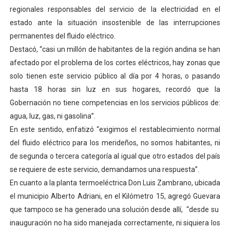
regionales responsables del servicio de la electricidad en el
Alcaldía del Municipio Libertador realizó una jornada s
estado ante la situación insostenible de las interrupciones
Fundacite Mérida dicta taller gratuito de electrónica b
permanentes del fluido eléctrico.
Destacó, “casi un millón de habitantes de la región andina se han
INN-Mérida celebró el Lacto grado para promover el ini
afectado por el problema de los cortes eléctricos, hay zonas que
solo tienen este servicio público al día por 4 horas, o pasando
Impulsan plan estratégico de seguridad ciudadana 2027
hasta 18 horas sin luz en sus hogares, recordó que la
Gobernación no tiene competencias en los servicios públicos de:
Jornada social benefició a 250 familias en Los Guarima
agua, luz, gas, ni gasolina”.
En este sentido, enfatizó “exigimos el restablecimiento normal
del fluido eléctrico para los merideños, no somos habitantes, ni
de segunda o tercera categoría al igual que otro estados del país
se requiere de este servicio, demandamos una respuesta”.
En cuanto a la planta termoeléctrica Don Luis Zambrano, ubicada
el municipio Alberto Adriani, en el Kilómetro 15, agregó Guevara
que tampoco se ha generado una solución desde allí, “desde su
inauguración no ha sido manejada correctamente, ni siquiera los