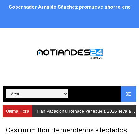
Gobernador Arnaldo Sánchez promueve ahorro energé
Plan Vacacional Renace Venezuela 2026 lleva activida
Plan de alumbrado público sustituye progresivamente m
Cuerpos de Seguridad activaron operativos nocturnos p
​Gobierno Bolivariano avanza en la instalación de nuev
Gobernación de Mérida despliega plan de atención integ
Alcaldía de Libertador impulsa el Plan Ofensiva Comuna
Cidata y el Observatorio Astronómico Nacional de Bras
Última Hora
Plan Vacacional Renace Venezuela 2026 lleva actividades recreativas a Los Guaimaros
Concejo Municipal de Zea celebra distinción de "Muni
Casi un millón de merideños afectados
CIEPROL-ULA distingue al municipio Zea como "Munici