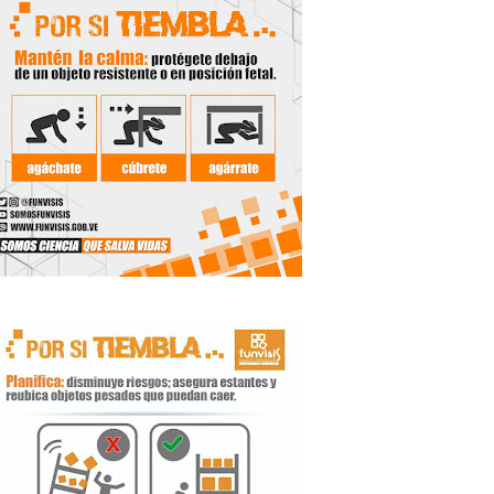
 Libertador
rnada vacacional
ritorial
e agua