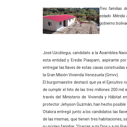
Gobierno bolivariano avanz
Tres familias 
estado Mérida h
Niños merideños aprenden
gobierno boliva
Hospital universitario mues
Instituto Nacional de Nutri
José Uzcátegui, candidato a la Asamblea Nacion
Gobernación de Mérida fort
esta entidad y Eredie Piaspam, aspirante por
entregar las llaves de estas casas construidas 
Corposalud inició talleres 
la Gran Misión Vivienda Venezuela (Gmvv).
El burgomaestre destacó que ya el Ejecutivo na
Fortalecen formación acad
de cumplir el hito de las tres millones 200 m
Fortaleciendo la economía
través del Ministerio de Vivienda y Hábitat e
protector Jehyson Guzmán, han hecho posible e
Campo Elías consolida plan
Otalora entregó junto a los candidatos las llave
de las mismas, que tienen tres habitaciones, s
Fundecem inició con éxito e
su núcleo familiar. “Gracias a mi Dios y a mi Pr