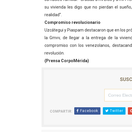
su vivienda les digo que no pierdan el sueñ
El Lactario del Iahula cele
realidad”.
Plan Vacacional "Venezuela 
Compromiso revolucionario
Uzcátegui y Piaspam destacaron que en los pró
Iniciación al yoga reúne a
la Gmvv, de llegar a la entrega de la vivie
compromiso con los venezolanos, destacand
Mincomunas impulsa el auto
revolución.
Expertos inspeccionan espa
(Prensa CorpoMérida)
SUSC
Facebook
Twitter
COMPARTIR: