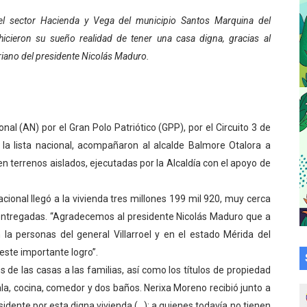
a en la transformación del hospital Sor Juana Inés
del sector Hacienda y Vega del municipio Santos Marquina del
icieron su sueño realidad de tener una casa digna, gracias al
 sobre gaita de tambora con Fundecem
riano del presidente Nicolás Maduro.
tra sus avances en visita del Consejo Legislativo
ción celebra Semana Internacional de la Lactancia Materna
al (AN) por el Gran Polo Patriótico (GPP), por el Circuito 3 de
alece el desarrollo productivo en Rangel
 la lista nacional, acompañaron al alcalde Balmore Otalora a
en terrenos aislados, ejecutadas por la Alcaldía con el apoyo de
para aspirantes al curso de Emergencia Prehospitalaria
cional llegó a la vivienda tres millones 199 mil 920, muy cerca
émica de médicos en proceso de ruralidad
il entregadas. “Agradecemos al presidente Nicolás Maduro que a
 comunal en El Vigía con microcréditos a emprendedores y
n la personas del general Villarroel y en el estado Mérida del
ste importante logro”.
 de bacheo en el sector La Montañita
s de las casas a las familias, así como los títulos de propiedad
ala, cocina, comedor y dos baños. Nerixa Moreno recibió junto a
l taller vacacional de origami
esidente por esta digna vivienda (…); a quienes todavía no tienen