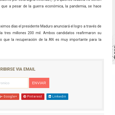
o, que a pesar de la guerra económica, la pandemia, se hace
bra la Semana Mundial de la Lactancia Materna
Ríe 2026" brinda recreación y cultura a niños del municipio
ximos días el presidente Maduro anunciará el logro a través de
 diversos clubes deportivos de Zea en una enriquecedora jo
nda tres millones 200 mil. Ambos candidatos reafirmaron su
o que la recuperación de la AN es muy importante para la
gobierno en Mérida con plan de actualización y atención ter
cios del OAN para la instalación del detector Cherenkov d
RIBIRSE VIA EMAIL
Google+
Pinterest
Linkedin