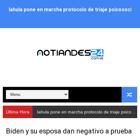
Iahula pone en marcha protocolo de triaje psicosocial 
Arranca en Rivas Dávila el Plan de Renovación de Voce
Alcalde Nelson Álvarez llevó jornada recreativa a la pa
CorpoMérida continúa con ciclos de formación
Fundacite culmina primera etapa de su Plan Vacacional
Nevado Gas optimiza servicio residencial en la Urbani
Balance semestral impulsa inclusión y atención a pers
Plan Vacacional Comunitario “Ríe 2026” recorre las pa
Última Hora
Iahula pone en marcha protocolo de triaje psicosocial para atender a rescatistas
Alcaldía del Municipio Libertador realizó una jornada s
Biden y su esposa dan negativo a prueba
Fundacite Mérida dicta taller gratuito de electrónica b