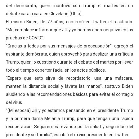
del demócrata, quien mantuvo con Trump el martes en un
Campo Elías avanza con plan de asfaltado
debate cara a cara en Cleveland (Ohio).
Encuentro estadal fortalece la coordinación de polític
El mismo Biden, de 77 años, confirmó en Twitter el resultado:
“Me complace informar que Jill y yo hemos dado negativo en las
Gobernador Arnaldo Sánchez apadrina a más de 993 nu
pruebas de COVID”.
“Gracias a todos por sus mensajes de preocupación”, agregó el
Plan Quirúrgico Regional llega a Pueblo Llano con la ac
aspirante demócrata, quien aprovechó para deslizar una crítica a
Trump, quien lo cuestionó durante el debate del martes por llevar
Iaanem graduó a bebés de Mérida en jornada de lactan
todo el tiempo cobertor facial en los actos públicos.
“Espero que esto sirva de recordatorio: usa una máscara,
mantén la distancia social y lávate las manos”, sostuvo Biden
aludiendo a las recomendaciones básicas para evitar el contagio
del virus.
"(Mi esposa) Jill y yo estamos pensando en el presidente Trump
y la primera dama Melania Trump, para que tengan una rápida
recuperación. Seguiremos rezando por la salud y seguridad del
presidente y su familia", escribió el exvicepresidente en Twitter.