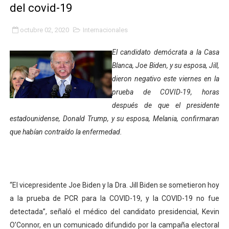
del covid-19
INN-Mérida celebró el Lacto grado para promover el ini
octubre 02, 2020
Internacionales
Impulsan plan estratégico de seguridad ciudadana 2027
El candidato demócrata a la Casa
Mérida impulsa desarrollo económico con taller de ma
Blanca, Joe Biden, y su esposa, Jill,
dieron negativo este viernes en la
Fomficc consolida alianzas e impulsa la economía com
prueba de COVID-19, horas
Niños de Estudiantes de Mérida sembraron 110 árboles
después de que el presidente
estadounidense, Donald Trump, y su esposa, Melania, confirmaran
Corposalud y Secretaría Social fortalecen la atención e
que habían contraído la enfermedad.
Inicia el plan vacacional Venezuela Renace en el sector
Entregan planta eléctrica para fortalecer la atención sa
“El vicepresidente Joe Biden y la Dra. Jill Biden se sometieron hoy
Expertos inspeccionan espacios del OAN para la instal
a la prueba de PCR para la COVID-19, y la COVID-19 no fue
detectada”, señaló el médico del candidato presidencial, Kevin
Dictan MasterClass en el marco del Encuentro LAGO Ve
O’Connor, en un comunicado difundido por la campaña electoral