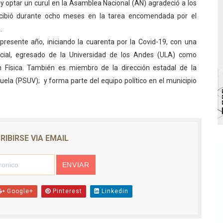
y optar un curul en la Asamblea Nacional (AN) agradeció a los
écnica en el Complejo Educativo de Talento Deportivo
ecibió durante ocho meses en la tarea encomendada por el
.
a deportiva de cara a competencias nacionales
resente año, iniciando la cuarenta por la Covid-19, con una
ocial, egresado de la Universidad de los Andes (ULA) como
alará mesa de trabajo con educadores jubilados
n Física. También es miembro de la dirección estadal de la
su talento en plan vacacional integral
uela (PSUV); y forma parte del equipo político en el municipio
 bordado en punto de cruz
RIBIRSE VIA EMAIL
Google+
Pinterest
Linkedin