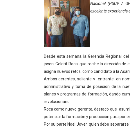
Nacional (PSUV / GPP
El Lactario del Iahula cele
excelente experiencia e
Plan Vacacional "Venezuela 
Iniciación al yoga reúne a
Mincomunas impulsa el auto
Desde esta semana la Gerencia Regional del 
‎Unión cívico militar rindi
joven, Geldrit Roca, que recibe la dirección de 
asigna nuevos retos, como candidato a la Asam
Gobernación de Mérida real
Ambos gerentes, saliente y entrante, en nom
Inicia el Plan Cultura Vaca
administrativo y toma de posesión de la nuev
planes y programas de formación, dando cumpli
Ibime inició tradicional pl
revolucionario.
Roca como nuevo gerente, destacó que asumir
Merideños disfrutarán del 
potenciar la formación y producción para ponerl
Recreación y formación for
Por su parte Noel Jover, quien debe separarse