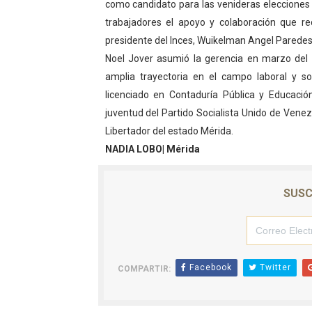
como candidato para las venideras elecciones 
Consolidan planificación t
trabajadores el apoyo y colaboración que r
presidente del Inces, Wuikelman Angel Paredes
Mérida fortalece su reserv
Noel Jover asumió la gerencia en marzo del p
amplia trayectoria en el campo laboral y s
Gobernación de Mérida inst
licenciado en Contaduría Pública y Educació
Niños merideños potencian 
juventud del Partido Socialista Unido de Venez
Libertador del estado Mérida.
Fundecem ofrece taller de
NADIA LOBO| Mérida
SUSC
Facebook
Twitter
COMPARTIR: