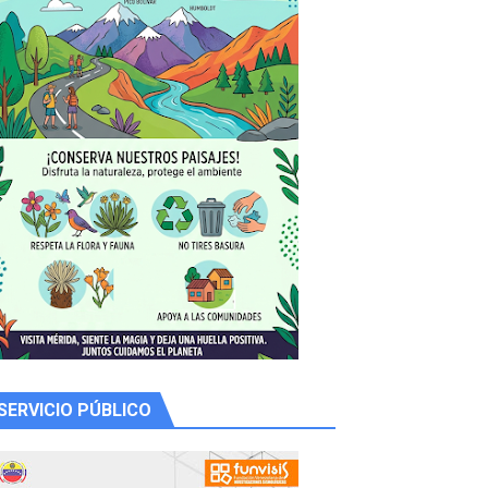
 Libertador
rnada vacacional
ritorial
SERVICIO PÚBLICO