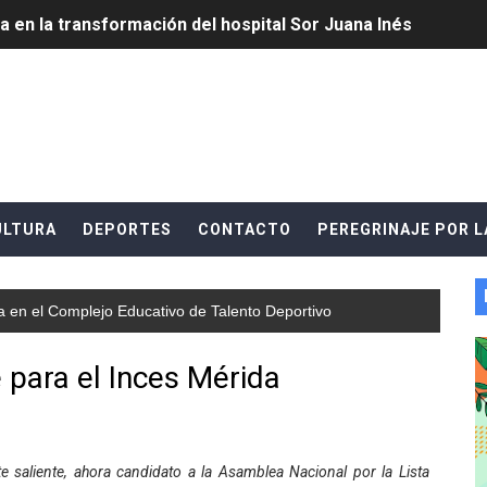
a en la transformación del hospital Sor Juana Inés
 sobre gaita de tambora con Fundecem
tra sus avances en visita del Consejo Legislativo
ción celebra Semana Internacional de la Lactancia Materna
alece el desarrollo productivo en Rangel
ULTURA
DEPORTES
CONTACTO
PEREGRINAJE POR L
para aspirantes al curso de Emergencia Prehospitalaria
ca en el Complejo Educativo de Talento Deportivo
émica de médicos en proceso de ruralidad
 comunal en El Vigía con microcréditos a emprendedores y
para el Inces Mérida
 de bacheo en el sector La Montañita
l taller vacacional de origami
te saliente, ahora candidato a la Asamblea Nacional por la Lista