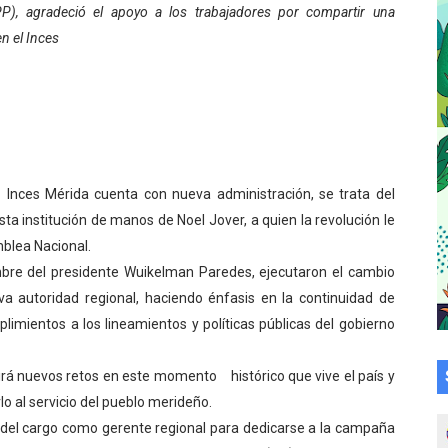
), agradeció el apoyo a los trabajadores por compartir una
bra la Semana Mundial de la Lactancia Materna
n el Inces
Ríe 2026" brinda recreación y cultura a niños del municipio
 diversos clubes deportivos de Zea en una enriquecedora jo
gobierno en Mérida con plan de actualización y atención ter
Inces Mérida cuenta con nueva administración, se trata del
ó honores a la Bandera Nacional en Mérida
esta institución de manos de Noel Jover, a quien la revolución le
blea Nacional.
izó jornada socialista en Ecomersa El Vigía
bre del presidente Wuikelman Paredes, ejecutaron el cambio
cional 2026 en el estado Mérida
a autoridad regional, haciendo énfasis en la continuidad de
mientos a los lineamientos y políticas públicas del gobierno
an vacacional Aventuras en Vacaciones
á nuevos retos en este momento histórico que vive el país y
Plan Agosto Escuelas Abiertas 2026
o al servicio del pueblo merideño.
talecen la integración comunitaria en Campo Elías
 del cargo como gerente regional para dedicarse a la campaña