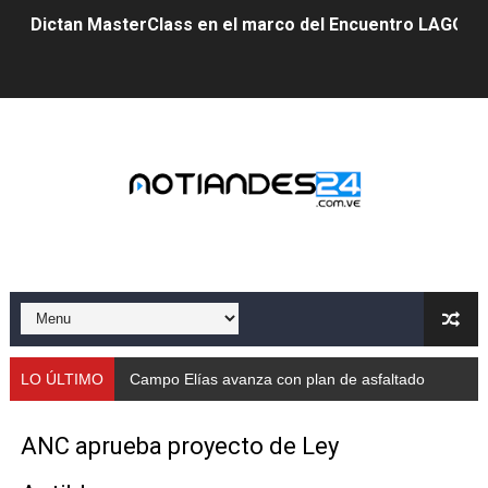
Dictan MasterClass en el marco del Encuentro LAGO Ve
Campo Elías avanza con plan de asfaltado
Encuentro estadal fortalece la coordinación de polític
Gobernador Arnaldo Sánchez apadrina a más de 993 nu
Venezuela instala su primer detector de astropartícula
Consolidan planificación técnica en el Complejo Educat
Mérida fortalece su reserva deportiva de cara a comp
Gobernación de Mérida instalará mesa de trabajo con 
LO ÚLTIMO
Campo Elías avanza con plan de asfaltado
Niños merideños potencian su talento en plan vacaciona
ANC aprueba proyecto de Ley
Fundecem ofrece taller de bordado en punto de cruz