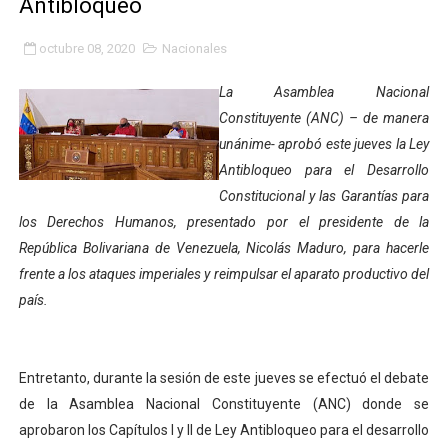
Antibloqueo
Gobierno bolivariano avanza en la transformación del h
octubre 08, 2020
Nacionales
Niños merideños aprenden sobre gaita de tambora co
La Asamblea Nacional
Hospital universitario muestra sus avances en visita de
Constituyente (ANC) – de manera
unánime- aprobó este jueves la Ley
Instituto Nacional de Nutrición celebra Semana Interna
Antibloqueo para el Desarrollo
Constitucional y las Garantías para
Gobernación de Mérida fortalece el desarrollo product
los Derechos Humanos, presentado por el presidente de la
Corposalud inició talleres para aspirantes al curso de
República Bolivariana de Venezuela, Nicolás Maduro, para hacerle
frente a los ataques imperiales y reimpulsar el aparato productivo del
Fortalecen formación académica de médicos en proces
país.
Fortaleciendo la economía comunal en El Vigía con mi
Entretanto, durante la sesión de este jueves se efectuó el debate
Campo Elías consolida plan de bacheo en el sector La 
de la Asamblea Nacional Constituyente (ANC) donde se
Fundecem inició con éxito el taller vacacional de origa
aprobaron los Capítulos I y II de Ley Antibloqueo para el desarrollo