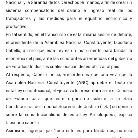
Nacional y la Garantía de los Derechos Humanos, a fin de crear un
El Lactario del Iahula celebra la Semana Mundial de la 
sistema compensatorio del salario e ingreso real de los
trabajadores y las medidas para el equilibrio económico y
Plan Vacacional "Venezuela Ríe 2026" brinda recreación 
productivo.
En tal sentido, en el transcurso de esta misma sesión de debate,
Iniciación al yoga reúne a diversos clubes deportivos 
el presidente de la Asamblea Nacional Constituyente, Diosdado
Mincomunas impulsa el autogobierno en Mérida con plan 
Cabello, afirmó que esta Ley es un instrumento para blindar la
economía del país, ante las constantes arremetidas del gobierno
Expertos inspeccionan espacios del OAN para la instal
de Estados Unidos, los cuales buscan desestabilizar al país.
Al respecto, Cabello indicó, «recordemos que una vez que la
Asamblea Nacional Constituyente (ANC) apruebe el texto de
esta Ley constitucional, el Ejecutivo lo presentará ante el Consejo
de Estado para que este organismo solicite a la Sala
Constitucional del Tribunal Supremo de Justicia (TSJ) su opinión
sobre la constitucionalidad de esta Ley Antibloqueo», explicó
Diosdado cabello.
Asimismo, agregó que “todo esto es para blindarnos, no solo