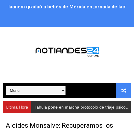
Iaanem graduó a bebés de Mérida en jornada de lactan
Iahula pone en marcha protocolo de triaje psicosocial 
Arranca en Rivas Dávila el Plan de Renovación de Voce
Alcalde Nelson Álvarez llevó jornada recreativa a la pa
CorpoMérida continúa con ciclos de formación
Fundacite culmina primera etapa de su Plan Vacacional
Nevado Gas optimiza servicio residencial en la Urbani
Balance semestral impulsa inclusión y atención a pers
Última Hora
Iahula pone en marcha protocolo de triaje psicosocial para atender a rescatistas
Plan Vacacional Comunitario “Ríe 2026” recorre las pa
Alcides Monsalve: Recuperamos los
Alcaldía del Municipio Libertador realizó una jornada s