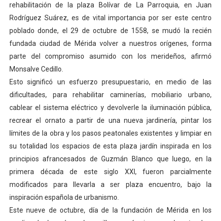
rehabilitación de la plaza Bolívar de La Parroquia, en Juan
Dictan MasterClass en el marco del Encuentro LAGO Ve
Rodríguez Suárez, es de vital importancia por ser este centro
poblado donde, el 29 de octubre de 1558, se mudó la recién
Campo Elías avanza con plan de asfaltado
fundada ciudad de Mérida volver a nuestros orígenes, forma
parte del compromiso asumido con los merideños, afirmó
Encuentro estadal fortalece la coordinación de polític
Monsalve Cedillo.
Gobernador Arnaldo Sánchez apadrina a más de 993 nu
Esto significó un esfuerzo presupuestario, en medio de las
dificultades, para rehabilitar caminerías, mobiliario urbano,
Plan Quirúrgico Regional llega a Pueblo Llano con la ac
cablear el sistema eléctrico y devolverle la iluminación pública,
recrear el ornato a partir de una nueva jardinería, pintar los
límites de la obra y los pasos peatonales existentes y limpiar en
su totalidad los espacios de esta plaza jardín inspirada en los
principios afrancesados de Guzmán Blanco que luego, en la
primera década de este siglo XXI, fueron parcialmente
modificados para llevarla a ser plaza encuentro, bajo la
inspiración española de urbanismo.
Este nueve de octubre, día de la fundación de Mérida en los