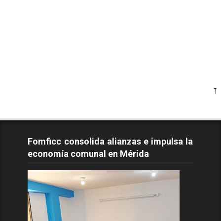
Todos los
Fomficc consolida alianzas e impulsa la
economía comunal en Mérida