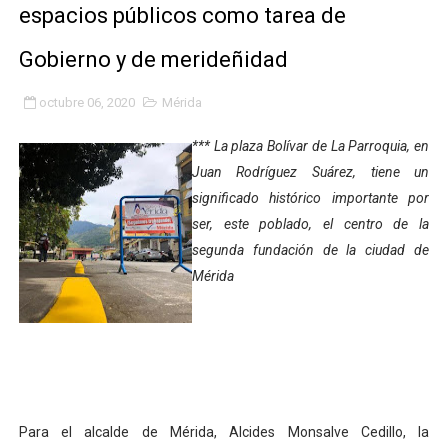
espacios públicos como tarea de
Fundacite Mérida dicta taller gratuito de electrónica b
Gobierno y de merideñidad
INN-Mérida celebró el Lacto grado para promover el ini
octubre 06, 2020
Mérida
Impulsan plan estratégico de seguridad ciudadana 2027
*** La plaza Bolívar de La Parroquia, en
Mérida impulsa desarrollo económico con taller de ma
Juan Rodríguez Suárez, tiene un
significado histórico importante por
Fomficc consolida alianzas e impulsa la economía com
ser, este poblado, el centro de la
Niños de Estudiantes de Mérida sembraron 110 árboles
segunda fundación de la ciudad de
Mérida
Corposalud y Secretaría Social fortalecen la atención e
Inicia el plan vacacional Venezuela Renace en el sector
Entregan planta eléctrica para fortalecer la atención sa
Expertos inspeccionan espacios del OAN para la instal
Para el alcalde de Mérida, Alcides Monsalve Cedillo, la