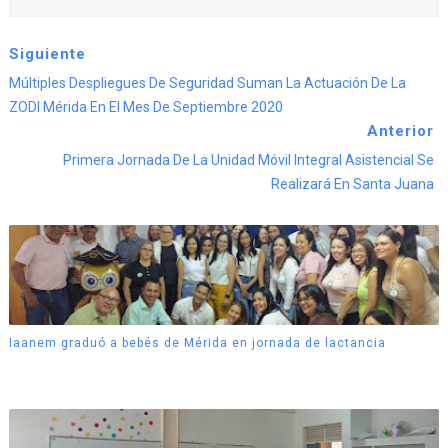
Siguiente
Múltiples Despliegues De Seguridad Suman La Actuación De La
ZODI Mérida En El Mes De Septiembre 2020
Anterior
Primera Jornada De La Unidad Móvil Integral Asistencial Se
Realizará En Santa Juana
Iaanem graduó a bebés de Mérida en jornada de lactancia