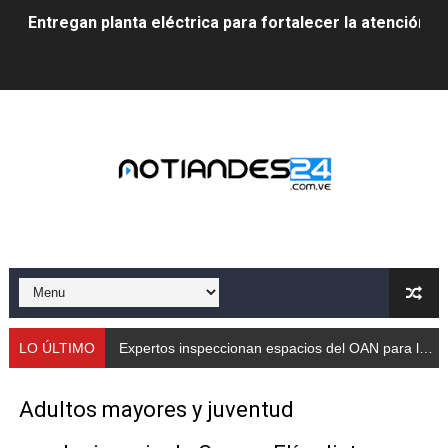
Entregan planta eléctrica para fortalecer la atención sa
Expertos inspeccionan espacios del OAN para la instal
Dictan MasterClass en el marco del Encuentro LAGO Ve
Campo Elías avanza con plan de asfaltado
Encuentro estadal fortalece la coordinación de polític
Gobernador Arnaldo Sánchez apadrina a más de 993 nu
Venezuela instala su primer detector de astropartícula
Consolidan planificación técnica en el Complejo Educat
LO ÚLTIMO
Expertos inspeccionan espacios del OAN para la instalación del detector Cherenkov de agua
Mérida fortalece su reserva deportiva de cara a comp
Adultos mayores y juventud
Gobernación de Mérida instalará mesa de trabajo con 