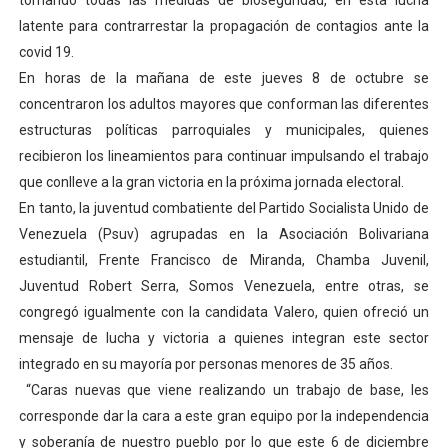
tomando todas las medidas de bioseguridad, en esta lucha
Campo Elías consolida plan de bacheo en el sector La 
latente para contrarrestar la propagación de contagios ante la
covid 19.
Fundecem inició con éxito el taller vacacional de origa
En horas de la mañana de este jueves 8 de octubre se
concentraron los adultos mayores que conforman las diferentes
El Lactario del Iahula celebra la Semana Mundial de la 
estructuras políticas parroquiales y municipales, quienes
recibieron los lineamientos para continuar impulsando el trabajo
Plan Vacacional "Venezuela Ríe 2026" brinda recreación 
que conlleve a la gran victoria en la próxima jornada electoral.
Inicia el plan vacacional Venezuela Renace en el sector
En tanto, la juventud combatiente del Partido Socialista Unido de
Venezuela (Psuv) agrupadas en la Asociación Bolivariana
estudiantil, Frente Francisco de Miranda, Chamba Juvenil,
Juventud Robert Serra, Somos Venezuela, entre otras, se
congregó igualmente con la candidata Valero, quien ofreció un
mensaje de lucha y victoria a quienes integran este sector
integrado en su mayoría por personas menores de 35 años.
“Caras nuevas que viene realizando un trabajo de base, les
corresponde dar la cara a este gran equipo por la independencia
y soberanía de nuestro pueblo por lo que este 6 de diciembre