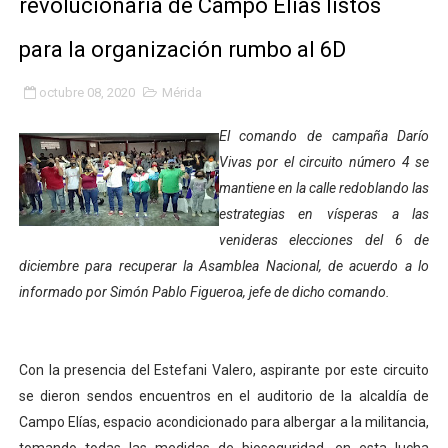
revolucionaria de Campo Elías listos
Niños merideños potencian su talento en plan vacaciona
para la organización rumbo al 6D
Fundecem ofrece taller de bordado en punto de cruz
octubre 08, 2020
Mérida
Gobierno bolivariano avanza en la transformación del h
El comando de campaña Darío
Niños merideños aprenden sobre gaita de tambora co
Vivas por el circuito número 4 se
mantiene en la calle redoblando las
Hospital universitario muestra sus avances en visita de
estrategias en vísperas a las
venideras elecciones del 6 de
Instituto Nacional de Nutrición celebra Semana Interna
diciembre para recuperar la Asamblea Nacional, de acuerdo a lo
informado por Simón Pablo Figueroa, jefe de dicho comando.
Gobernación de Mérida fortalece el desarrollo product
Corposalud inició talleres para aspirantes al curso de
Con la presencia del Estefani Valero, aspirante por este circuito
Fortalecen formación académica de médicos en proces
se dieron sendos encuentros en el auditorio de la alcaldía de
Campo Elías, espacio acondicionado para albergar a la militancia,
Fortaleciendo la economía comunal en El Vigía con mi