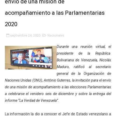
envío de una misión de
Hospital universitario muestra sus avances en visita de
acompañamiento a las Parlamentarias
Instituto Nacional de Nutrición celebra Semana Interna
2020
Gobernación de Mérida fortalece el desarrollo product
septiembre 24, 2020
Nacionales
Corposalud inició talleres para aspirantes al curso de
Durante una reunión virtual, el
Fortalecen formación académica de médicos en proces
presidente de la República
Bolivariana de Venezuela, Nicolás
Fortaleciendo la economía comunal en El Vigía con mi
Maduro, ratificó al secretario
general de la Organización de
Campo Elías consolida plan de bacheo en el sector La 
Naciones Unidas (ONU), António Guterres, la invitación para el envío
de una misión de acompañamiento a las elecciones Parlamentarias
Fundecem inició con éxito el taller vacacional de origa
a celebrarse el venidero seis de diciembre y sobre la entrega del
El Lactario del Iahula celebra la Semana Mundial de la 
informe “La Verdad de Venezuela”.
Plan Vacacional "Venezuela Ríe 2026" brinda recreación 
La información la dio a conocer el Jefe de Estado venezolano a