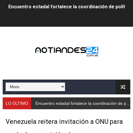
Encuentro estadal fortalece la coordinación de polític
Gobernador Arnaldo Sánchez apadrina a más de 993 nu
Venezuela instala su primer detector de astropartícula
Consolidan planificación técnica en el Complejo Educat
Mérida fortalece su reserva deportiva de cara a comp
Gobernación de Mérida instalará mesa de trabajo con 
Niños merideños potencian su talento en plan vacaciona
Fundecem ofrece taller de bordado en punto de cruz
LO ÚLTIMO
Gobernador
Gobierno bolivariano avanza en la transformación del h
Venezuela reitera invitación a ONU para
Niños merideños aprenden sobre gaita de tambora co