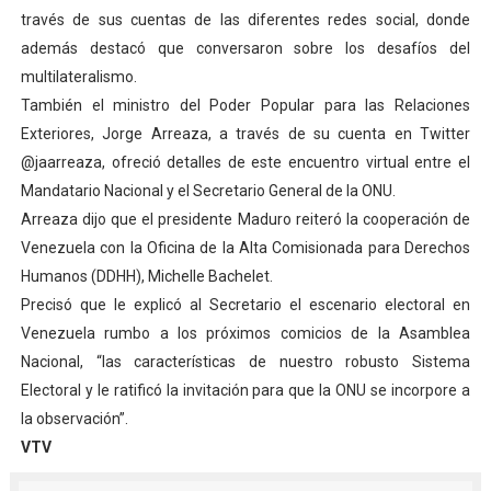
través de sus cuentas de las diferentes redes social, donde
Iniciación al yoga reúne a diversos clubes deportivos 
además destacó que conversaron sobre los desafíos del
Mincomunas impulsa el autogobierno en Mérida con plan 
multilateralismo.
También el ministro del Poder Popular para las Relaciones
Expertos inspeccionan espacios del OAN para la instal
Exteriores, Jorge Arreaza, a través de su cuenta en Twitter
@jaarreaza, ofreció detalles de este encuentro virtual entre el
Dictan MasterClass en el marco del Encuentro LAGO Ve
Mandatario Nacional y el Secretario General de la ONU.
Arreaza dijo que el presidente Maduro reiteró la cooperación de
Campo Elías avanza con plan de asfaltado
Venezuela con la Oficina de la Alta Comisionada para Derechos
Humanos (DDHH), Michelle Bachelet.
Precisó que le explicó al Secretario el escenario electoral en
Venezuela rumbo a los próximos comicios de la Asamblea
Nacional, “las características de nuestro robusto Sistema
Electoral y le ratificó la invitación para que la ONU se incorpore a
la observación”.
VTV