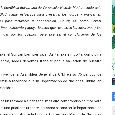
 sobre gaita de tambora con Fundecem
 la República Bolivariana de Venezuela, Nicolás Maduro, instó este
 ONU sumar esfuerzos para preservar los logros y avanzar en
tra sus avances en visita del Consejo Legislativo
os para fortalecer la cooperación Sur-Sur, así como crear
inanciamiento y apoyo técnico que respalden las iniciativas y las
ción celebra Semana Internacional de la Lactancia Materna
finidas por los pueblos, para alcanzar el cumplimiento de los
alece el desarrollo productivo en Rangel
para aspirantes al curso de Emergencia Prehospitalaria
ble, el Sur también piensa, el Sur también importa, como diría
sencia, todos debemos trabajar por la salvación de nuestro
émica de médicos en proceso de ruralidad
to nivel de la Asamblea General de ONU en su 75 período de
 comunal en El Vigía con microcréditos a emprendedores y
nezuela reconoce que la Organización de Naciones Unidas en
 de bacheo en el sector La Montañita
umanidad.
l taller vacacional de origami
ace un llamado a alcanzar el más alto compromiso político para
ad, una prioridad urgente, así como reconocer la importancia de
bra la Semana Mundial de la Lactancia Materna
ptación de conformidad con la Convención Marco de Naciones