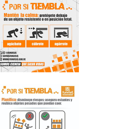
 Libertador
rnada vacacional
ritorial
e agua