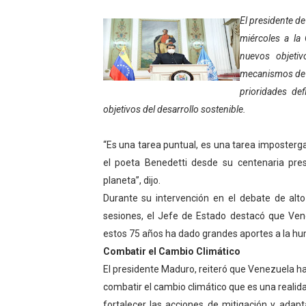
Niños merideños aprenden
El presidente de
miércoles a la
Hospital universitario mues
nuevos objetiv
mecanismos de f
Instituto Nacional de Nutri
prioridades de
Gobernación de Mérida fort
objetivos del desarrollo sostenible.
Corposalud inició talleres 
“Es una tarea puntual, es una tarea imposterga
el poeta Benedetti desde su centenaria pre
Fortalecen formación acad
planeta”, dijo.
Durante su intervención en el debate de al
Fortaleciendo la economía
sesiones, el Jefe de Estado destacó que Ve
Campo Elías consolida plan
estos 75 años ha dado grandes aportes a la h
Combatir el Cambio Climático
Fundecem inició con éxito e
El presidente Maduro, reiteró que Venezuela h
combatir el cambio climático que es una realid
El Lactario del Iahula cele
fortalecer las acciones de mitigación y ada