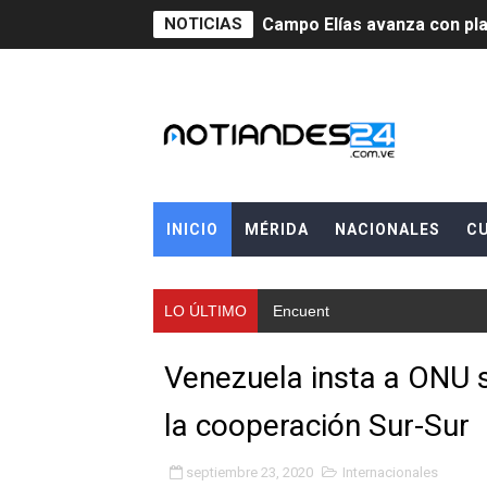
NOTICIAS
Campo Elías avanza con pla
Encuentro estadal fortalece
Gobernador Arnaldo Sánche
Venezuela instala su prime
Consolidan planificación t
INICIO
MÉRIDA
NACIONALES
C
Mérida fortalece su reserv
LO ÚLTIMO
Encuentro estadal fortalec
Gobernación de Mérida inst
Niños merideños potencian 
Venezuela insta a ONU 
Fundecem ofrece taller de
la cooperación Sur-Sur
Gobierno bolivariano avanz
septiembre 23, 2020
Internacionales