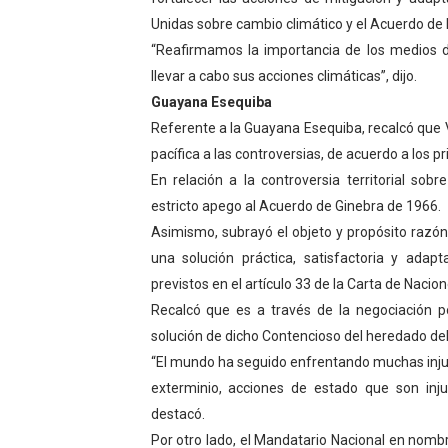
Unidas sobre cambio climático y el Acuerdo de 
Plan Vacacional "Venezuela 
“Reafirmamos la importancia de los medios 
Iniciación al yoga reúne a
llevar a cabo sus acciones climáticas”, dijo.
Guayana Esequiba
Mincomunas impulsa el auto
Referente a la Guayana Esequiba, recalcó que 
pacífica a las controversias, de acuerdo a los p
Expertos inspeccionan espa
En relación a la controversia territorial so
Dictan MasterClass en el 
estricto apego al Acuerdo de Ginebra de 1966.
Asimismo, subrayó el objeto y propósito razó
una solución práctica, satisfactoria y ad
previstos en el artículo 33 de la Carta de Nacio
Recalcó que es a través de la negociación p
solución de dicho Contencioso del heredado del
“El mundo ha seguido enfrentando muchas inju
exterminio, acciones de estado que son inj
destacó.
Por otro lado, el Mandatario Nacional en nombr