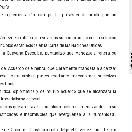
París.
Ríe 2026" brinda recreación y cultura a niños del municipio
de implementación para que los países en desarrollo puedan
 diversos clubes deportivos de Zea en una enriquecedora jo
gobierno en Mérida con plan de actualización y atención ter
Venezuela ratifica una vez más su compromiso con la solución
rincipios establecidos en la Carta de las Naciones Unidas.
cios del OAN para la instalación del detector Cherenkov d
bre la Guayana Esequiba, puntualizó que Venezuela reitera su
marco del Encuentro LAGO Venezuela, edición Mérida
n del Acuerdo de Ginebra, que claramente mandata a alcanzar
aptable para ambas partes mediante mecanismos sucesivos
nes Unidas.
olítica, diplomática y de mutuo acuerdo que se alcanzará la
 imperialismo colonial.
sticias que afecta a los pueblos inocentes amenazando con su
ustificadas e inadmisibles que avergüenza a la humanidad”,
e del Gobierno Constitucional y del pueblo venezolano, felicitó