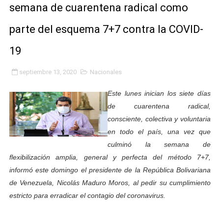
semana de cuarentena radical como
INN-Mérida celebró el Lacto grado para promover el ini
parte del esquema 7+7 contra la COVID-
Impulsan plan estratégico de seguridad ciudadana 2027
19
Mérida impulsa desarrollo económico con taller de ma
septiembre 13, 2020
Nacionales
Fomficc consolida alianzas e impulsa la economía com
Este lunes inician los siete días
Niños de Estudiantes de Mérida sembraron 110 árboles
de cuarentena radical,
consciente, colectiva y voluntaria
Corposalud y Secretaría Social fortalecen la atención e
en todo el país, una vez que
Inicia el plan vacacional Venezuela Renace en el sector
culminó la semana de
flexibilización amplia, general y perfecta del método 7+7,
Entregan planta eléctrica para fortalecer la atención sa
informó este domingo el presidente de la República Bolivariana
de Venezuela, Nicolás Maduro Moros, al pedir su cumplimiento
Expertos inspeccionan espacios del OAN para la instal
estricto para erradicar el contagio del coronavirus.
Dictan MasterClass en el marco del Encuentro LAGO Ve