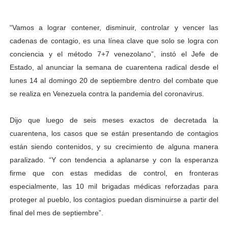
Campo Elías avanza con plan de asfaltado
“Vamos a lograr contener, disminuir, controlar y vencer las
Encuentro estadal fortalece la coordinación de polític
cadenas de contagio, es una línea clave que solo se logra con
conciencia y el método 7+7 venezolano”, instó el Jefe de
Gobernador Arnaldo Sánchez apadrina a más de 993 nu
Estado, al anunciar la semana de cuarentena radical desde el
lunes 14 al domingo 20 de septiembre dentro del combate que
Plan Quirúrgico Regional llega a Pueblo Llano con la ac
se realiza en Venezuela contra la pandemia del coronavirus.
Iaanem graduó a bebés de Mérida en jornada de lactan
Dijo que luego de seis meses exactos de decretada la
cuarentena, los casos que se están presentando de contagios
están siendo contenidos, y su crecimiento de alguna manera
paralizado. “Y con tendencia a aplanarse y con la esperanza
firme que con estas medidas de control, en fronteras
especialmente, las 10 mil brigadas médicas reforzadas para
proteger al pueblo, los contagios puedan disminuirse a partir del
final del mes de septiembre”.