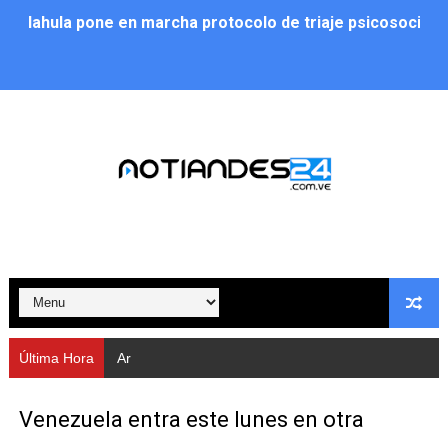
Iahula pone en marcha protocolo de triaje psicosocial 
Arranca en Rivas Dávila el Plan de Renovación de Voce
Alcalde Nelson Álvarez llevó jornada recreativa a la pa
CorpoMérida continúa con ciclos de formación
Fundacite culmina primera etapa de su Plan Vacacional
Nevado Gas optimiza servicio residencial en la Urbani
Balance semestral impulsa inclusión y atención a pers
Plan Vacacional Comunitario “Ríe 2026” recorre las pa
Última Hora
Arranca en Rivas Dávila el Plan de
Alcaldía del Municipio Libertador realizó una jornada s
Venezuela entra este lunes en otra
Fundacite Mérida dicta taller gratuito de electrónica b