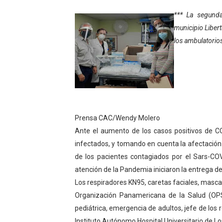
Niños merideños potencian 
*** La segunda
municipio Liber
Fundecem ofrece taller de
los ambulatorio
Gobierno bolivariano avanz
Niños merideños aprenden
Hospital universitario mues
Prensa CAC/Wendy Molero
Instituto Nacional de Nutri
Ante el aumento de los casos positivos de CO
infectados, y tomando en cuenta la afectación 
Gobernación de Mérida fort
de los pacientes contagiados por el Sars-COV
Corposalud inició talleres 
atención de la Pandemia iniciaron la entrega d
Los respiradores KN95, caretas faciales, mascar
Fortalecen formación acad
Organización Panamericana de la Salud (OPS
pediátrica, emergencia de adultos, jefe de los 
Fortaleciendo la economía
Instituto Autónomo Hospital Universitario de Lo