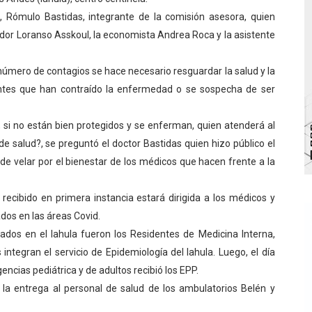
a, Rómulo Bastidas, integrante de la comisión asesora, quien
 de bacheo en el sector La Montañita
ador Loranso Asskoul, la economista Andrea Roca y la asistente
l taller vacacional de origami
 número de contagios se hace necesario resguardar la salud y la
bra la Semana Mundial de la Lactancia Materna
entes que han contraído la enfermedad o se sospecha de ser
Ríe 2026" brinda recreación y cultura a niños del municipio
, si no están bien protegidos y se enferman, quien atenderá al
enezuela Renace en el sector El Alcázar
de salud?, se preguntó el doctor Bastidas quien hizo público el
de velar por el bienestar de los médicos que hacen frente a la
 recibido en primera instancia estará dirigida a los médicos y
dos en las áreas Covid.
ciados en el Iahula fueron los Residentes de Medicina Interna,
ntegran el servicio de Epidemiología del Iahula. Luego, el día
ncias pediátrica y de adultos recibió los EPP.
 la entrega al personal de salud de los ambulatorios Belén y