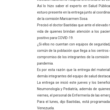
Así lo hizo saber el experto en Salud Públic
Campo Elías consolida plan
estuvo presente en la entrega junto al coordin
Fundecem inició con éxito e
de la comisión Maricarmen Sosa.
Precisó el doctor Bastidas que ante el elevado
El Lactario del Iahula cele
vida de quienes brindan atención a los paci
positivo para COVID-19.
Plan Vacacional "Venezuela 
¿Si ellos no cuentan con equipos de seguridad
Inicia el plan vacacional V
común de la población que llega a los centros 
compromiso de los integrantes de la comisión 
pandemia.
Es por esta razón que la entrega del material
demás integrantes del equipo de salud destaca
La entrega se inició este jueves y los benefi
Neumonología y Pediatría, además de quienes i
viernes, el personal de Enfermería de las emerge
Para el lunes, dijo Bastidas, está programada
Venezuela.