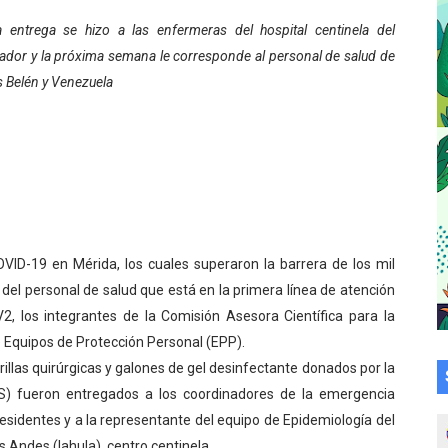
su talento en plan vacacional integral
 entrega se hizo a las enfermeras del hospital centinela del
tador y la próxima semana le corresponde al personal de salud de
 bordado en punto de cruz
s Belén y Venezuela
a en la transformación del hospital Sor Juana Inés
 sobre gaita de tambora con Fundecem
tra sus avances en visita del Consejo Legislativo
ción celebra Semana Internacional de la Lactancia Materna
VID-19 en Mérida, los cuales superaron la barrera de los mil
del personal de salud que está en la primera línea de atención
alece el desarrollo productivo en Rangel
2, los integrantes de la Comisión Asesora Científica para la
para aspirantes al curso de Emergencia Prehospitalaria
e Equipos de Protección Personal (EPP).
illas quirúrgicas y galones de gel desinfectante donados por la
émica de médicos en proceso de ruralidad
) fueron entregados a los coordinadores de la emergencia
residentes y a la representante del equipo de Epidemiología del
 comunal en El Vigía con microcréditos a emprendedores y
s Andes (Iahula), centro centinela.