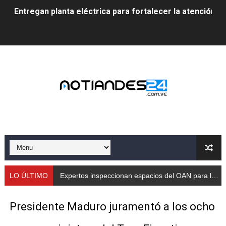
Entregan planta eléctrica para fortalecer la atención sa
Expertos inspeccionan espacios del OAN para la instal
Dictan MasterClass en el marco del Encuentro LAGO Ve
Campo Elías avanza con plan de asfaltado
Encuentro estadal fortalece la coordinación de polític
Gobernador Arnaldo Sánchez apadrina a más de 993 nu
Venezuela instala su primer detector de astropartícula
Consolidan planificación técnica en el Complejo Educat
LO ÚLTIMO
Expertos inspeccionan espacios del OAN para la instalación del detector Cherenkov de agua
Mérida fortalece su reserva deportiva de cara a comp
Presidente Maduro juramentó a los ocho
Gobernación de Mérida instalará mesa de trabajo con 