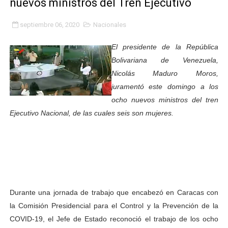
nuevos ministros del Tren Ejecutivo
Niños merideños potencian su talento en plan vacaciona
septiembre 06, 2020
Nacionales
Fundecem ofrece taller de bordado en punto de cruz
El presidente de la República
Gobierno bolivariano avanza en la transformación del h
Bolivariana de Venezuela,
Nicolás Maduro Moros,
Niños merideños aprenden sobre gaita de tambora co
juramentó este domingo a los
ocho nuevos ministros del tren
Hospital universitario muestra sus avances en visita de
Ejecutivo Nacional, de las cuales seis son mujeres.
Instituto Nacional de Nutrición celebra Semana Interna
Gobernación de Mérida fortalece el desarrollo product
Corposalud inició talleres para aspirantes al curso de
Durante una jornada de trabajo que encabezó en Caracas con
Fortalecen formación académica de médicos en proces
la Comisión Presidencial para el Control y la Prevención de la
Fortaleciendo la economía comunal en El Vigía con mi
COVID-19, el Jefe de Estado reconoció el trabajo de los ocho