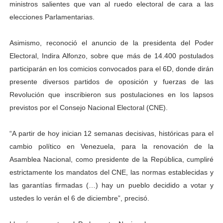
ministros salientes que van al ruedo electoral de cara a las
Campo Elías consolida plan de bacheo en el sector La 
elecciones Parlamentarias.
Fundecem inició con éxito el taller vacacional de origa
Asimismo, reconoció el anuncio de la presidenta del Poder
Electoral, Indira Alfonzo, sobre que más de 14.400 postulados
El Lactario del Iahula celebra la Semana Mundial de la 
participarán en los comicios convocados para el 6D, donde dirán
Plan Vacacional "Venezuela Ríe 2026" brinda recreación 
presente diversos partidos de oposición y fuerzas de las
Revolución que inscribieron sus postulaciones en los lapsos
Inicia el plan vacacional Venezuela Renace en el sector
previstos por el Consejo Nacional Electoral (CNE).
“A partir de hoy inician 12 semanas decisivas, históricas para el
cambio político en Venezuela, para la renovación de la
Asamblea Nacional, como presidente de la República, cumpliré
estrictamente los mandatos del CNE, las normas establecidas y
las garantías firmadas (…) hay un pueblo decidido a votar y
ustedes lo verán el 6 de diciembre”, precisó.