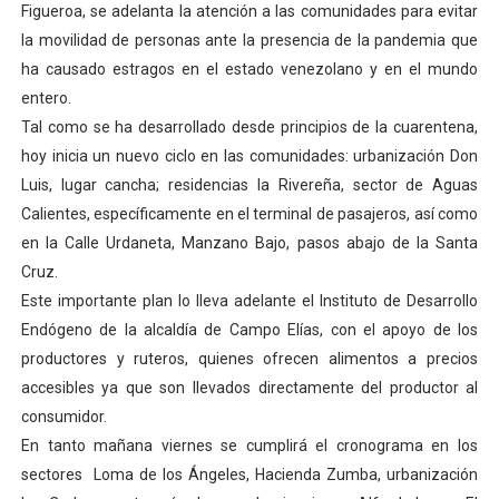
Figueroa, se adelanta la atención a las comunidades para evitar
Dictan MasterClass en el marco del Encuentro LAGO Ve
la movilidad de personas ante la presencia de la pandemia que
ha causado estragos en el estado venezolano y en el mundo
Campo Elías avanza con plan de asfaltado
entero.
Tal como se ha desarrollado desde principios de la cuarentena,
Encuentro estadal fortalece la coordinación de polític
hoy inicia un nuevo ciclo en las comunidades: urbanización Don
Gobernador Arnaldo Sánchez apadrina a más de 993 nu
Luis, lugar cancha; residencias la Rivereña, sector de Aguas
Calientes, específicamente en el terminal de pasajeros, así como
Plan Quirúrgico Regional llega a Pueblo Llano con la ac
en la Calle Urdaneta, Manzano Bajo, pasos abajo de la Santa
Cruz.
Este importante plan lo lleva adelante el Instituto de Desarrollo
Endógeno de la alcaldía de Campo Elías, con el apoyo de los
productores y ruteros, quienes ofrecen alimentos a precios
accesibles ya que son llevados directamente del productor al
consumidor.
En tanto mañana viernes se cumplirá el cronograma en los
sectores
Loma de los Ángeles, Hacienda Zumba, urbanización