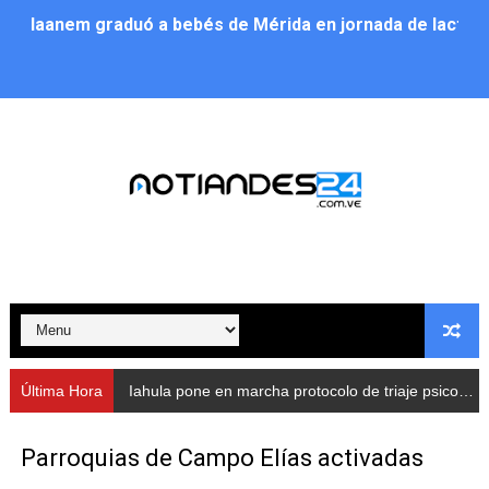
Iaanem graduó a bebés de Mérida en jornada de lactan
Iahula pone en marcha protocolo de triaje psicosocial 
Arranca en Rivas Dávila el Plan de Renovación de Voce
Alcalde Nelson Álvarez llevó jornada recreativa a la pa
CorpoMérida continúa con ciclos de formación
Fundacite culmina primera etapa de su Plan Vacacional
Nevado Gas optimiza servicio residencial en la Urbani
Balance semestral impulsa inclusión y atención a pers
Última Hora
Iahula pone en marcha protocolo de triaje psicosocial para atender a rescatistas
Plan Vacacional Comunitario “Ríe 2026” recorre las pa
Parroquias de Campo Elías activadas
Alcaldía del Municipio Libertador realizó una jornada s