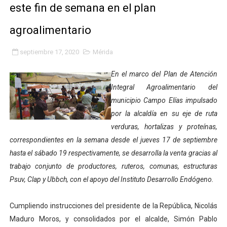
este fin de semana en el plan
Fundacite Mérida dicta taller gratuito de electrónica b
agroalimentario
INN-Mérida celebró el Lacto grado para promover el ini
septiembre 17, 2020
Mérida
Impulsan plan estratégico de seguridad ciudadana 2027
En el marco del Plan de Atención
Mérida impulsa desarrollo económico con taller de ma
Integral Agroalimentario del
municipio Campo Elías impulsado
Fomficc consolida alianzas e impulsa la economía com
por la alcaldía en su eje de ruta
Niños de Estudiantes de Mérida sembraron 110 árboles
verduras, hortalizas y proteínas,
correspondientes en la semana desde el jueves 17 de septiembre
Corposalud y Secretaría Social fortalecen la atención e
hasta el sábado 19 respectivamente, se desarrolla la venta gracias al
trabajo conjunto de productores, ruteros, comunas, estructuras
Inicia el plan vacacional Venezuela Renace en el sector
Psuv, Clap y Ubbch, con el apoyo del Instituto Desarrollo Endógeno.
Entregan planta eléctrica para fortalecer la atención sa
Cumpliendo instrucciones del presidente de la República, Nicolás
Expertos inspeccionan espacios del OAN para la instal
Maduro Moros, y consolidados por el alcalde, Simón Pablo