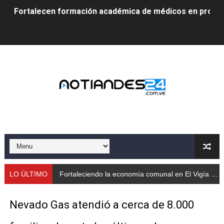
Fortalecen formación académica de médicos en proces
Fortaleciendo la economía comunal en El Vigía con mi
Campo Elías consolida plan de bacheo en el sector La 
Fundecem inició con éxito el taller vacacional de origa
El Lactario del Iahula celebra la Semana Mundial de la 
Plan Vacacional "Venezuela Ríe 2026" brinda recreación 
Iniciación al yoga reúne a diversos clubes deportivos 
Mincomunas impulsa el autogobierno en Mérida con plan 
LO ÚLTIMO
Fortaleciendo la economía comunal en El Vigía con microcréditos a emprendedores y productores
‎Unión cívico militar rindió honores a la Bandera Nacion
Nevado Gas atendió a cerca de 8.000
Gobernación de Mérida realizó jornada socialista en Ec