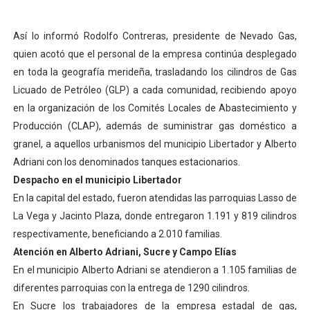
Venezuela Renace 2026 lleva sonrisas y prevención a 
Así lo informó Rodolfo Contreras, presidente de Nevado Gas,
Mérida impulsa el mapa de conocimientos con Encuen
quien acotó que el personal de la empresa continúa desplegado
en toda la geografía merideña, trasladando los cilindros de Gas
Complejo Educativo Talento Deportivo lanza Plan Agos
Licuado de Petróleo (GLP) a cada comunidad, recibiendo apoyo
en la organización de los Comités Locales de Abastecimiento y
Arnaldo Sánchez reinaugura Parque Recreacional Tilingo
Producción (CLAP), además de suministrar gas doméstico a
Corposalud inició talleres para aspirantes al curso de
granel, a aquellos urbanismos del municipio Libertador y Alberto
Adriani con los denominados tanques estacionarios.
Despacho en el municipio Libertador
En la capital del estado, fueron atendidas las parroquias Lasso de
La Vega y Jacinto Plaza, donde entregaron 1.191 y 819 cilindros
respectivamente, beneficiando a 2.010 familias.
Atención en Alberto Adriani, Sucre y Campo Elías
En el municipio Alberto Adriani se atendieron a 1.105 familias de
diferentes parroquias con la entrega de 1290 cilindros.
En Sucre los trabajadores de la empresa estadal de gas,