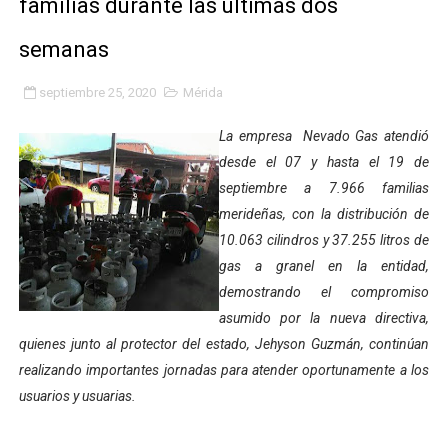
familias durante las últimas dos
Inicia el Plan Cultura Vacacional 2026 en el estado Méri
semanas
Ibime inició tradicional plan vacacional Aventuras en V
septiembre 25, 2020
Mérida
Merideños disfrutarán del Plan Agosto Escuelas Abier
La empresa Nevado Gas atendió
Recreación y formación fortalecen la integración comu
desde el 07 y hasta el 19 de
septiembre a 7.966 familias
Club "Rápidos de Zea" brilló en el Primer Festival de 
merideñas, con la distribución de
10.063 cilindros y 37.255 litros de
84 estudiantes celebraron su graduación en el Complejo
gas a granel en la entidad,
demostrando el compromiso
Cmdnna lleva esperanza y atención a casas de abrigo 
asumido por la nueva directiva,
Comunas de Obispo Ramos de Lora avanzan hacia el em
quienes junto al protector del estado, Jehyson Guzmán, continúan
realizando importantes jornadas para atender oportunamente a los
Arrancó Plan Vacacional Comunitario Venezuela Renac
usuarios y usuarias.
Plan Vacacional Venezuela Renace 2026 arrancó con ale