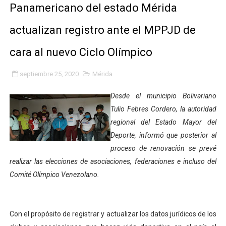
Panamericano del estado Mérida
Fundacite Mérida dicta taller gratuito de electrónica b
actualizan registro ante el MPPJD de
INN-Mérida celebró el Lacto grado para promover el ini
cara al nuevo Ciclo Olímpico
Impulsan plan estratégico de seguridad ciudadana 2027
septiembre 25, 2020
Mérida
Mérida impulsa desarrollo económico con taller de ma
Desde el municipio Bolivariano
Fomficc consolida alianzas e impulsa la economía com
Tulio Febres Cordero, la autoridad
regional del Estado Mayor del
Niños de Estudiantes de Mérida sembraron 110 árboles
Deporte, informó que posterior al
Corposalud y Secretaría Social fortalecen la atención e
proceso de renovación se prevé
realizar las elecciones de asociaciones, federaciones e incluso del
Inicia el plan vacacional Venezuela Renace en el sector
Comité Olímpico Venezolano.
Entregan planta eléctrica para fortalecer la atención sa
Con el propósito de registrar y actualizar los datos jurídicos de los
Expertos inspeccionan espacios del OAN para la instal