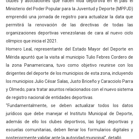
clubes y asociaciones que hacen vida deportiva en el país el
Dictan MasterClass en el marco del Encuentro LAGO Ve
Ministerio del Poder Popular para la Juventud y Deporte (MPPJD)
emprendió una jornada de registro para actualizar la data que
Campo Elías avanza con plan de asfaltado
permitirá la renovación de las directivas de todas las
organizaciones deportivas venezolanas de cara al nuevo ciclo
Encuentro estadal fortalece la coordinación de polític
olímpico que inicia el 2021.
Homero Leal, representante del Estado Mayor del Deporte en
Gobernador Arnaldo Sánchez apadrina a más de 993 nu
Mérida apuntó que la visita al municipio Tulio Febres Cordero de
Plan Quirúrgico Regional llega a Pueblo Llano con la ac
la zona Panamericana, tuvo como objetivo reunirse con los
dirigentes del deporte de los municipios de esta zona, incluyendo
los municipios Julio César Salas, Justo Briceño y Caracciolo Parra
y Olmedo; para tratar asuntos relacionados con el nuevo sistema
de registro nacional de entidades deportivas.
"Fundamentalmente, se deben actualizar todos los datos
jurídicos que debe manejar el Instituto Municipal de Deporte,
además de ello los clubes deportivos, las ligas deportivas y
escuelas comunitarias, deben llenar los formularios digitales y
posteriormente validar ante la autoridad municipal", detalló.