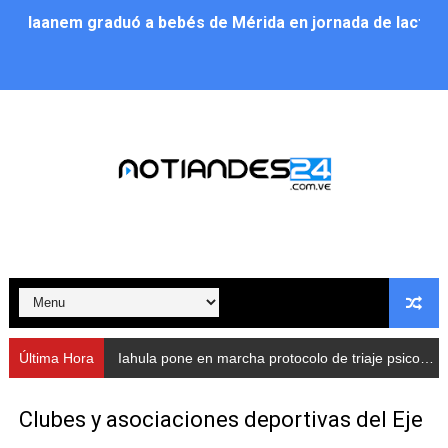
Iaanem graduó a bebés de Mérida en jornada de lactan
Iahula pone en marcha protocolo de triaje psicosocial 
Arranca en Rivas Dávila el Plan de Renovación de Voce
Alcalde Nelson Álvarez llevó jornada recreativa a la pa
CorpoMérida continúa con ciclos de formación
Fundacite culmina primera etapa de su Plan Vacacional
Nevado Gas optimiza servicio residencial en la Urbani
Balance semestral impulsa inclusión y atención a pers
Última Hora
Iahula pone en marcha protocolo de triaje psicosocial para atender a rescatistas
Plan Vacacional Comunitario “Ríe 2026” recorre las pa
Clubes y asociaciones deportivas del Eje
Alcaldía del Municipio Libertador realizó una jornada s