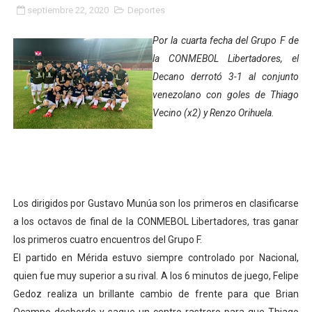
septiembre 22, 2020
Deportes
Fundacite Mérida dicta taller gratuito de electrónica b
Por la cuarta fecha del Grupo F de
INN-Mérida celebró el Lacto grado para promover el ini
la CONMEBOL Libertadores, el
Decano derrotó 3-1 al conjunto
Impulsan plan estratégico de seguridad ciudadana 2027
venezolano con goles de Thiago
Mérida impulsa desarrollo económico con taller de ma
Vecino (x2) y Renzo Orihuela.
Fomficc consolida alianzas e impulsa la economía com
Niños de Estudiantes de Mérida sembraron 110 árboles
Los dirigidos por Gustavo Munúa son los primeros en clasificarse
Corposalud y Secretaría Social fortalecen la atención e
a los octavos de final de la CONMEBOL Libertadores, tras ganar
Inicia el plan vacacional Venezuela Renace en el sector
los primeros cuatro encuentros del Grupo F.
El partido en Mérida estuvo siempre controlado por Nacional,
Entregan planta eléctrica para fortalecer la atención sa
quien fue muy superior a su rival. A los 6 minutos de juego, Felipe
Gedoz realiza un brillante cambio de frente para que Brian
Expertos inspeccionan espacios del OAN para la instal