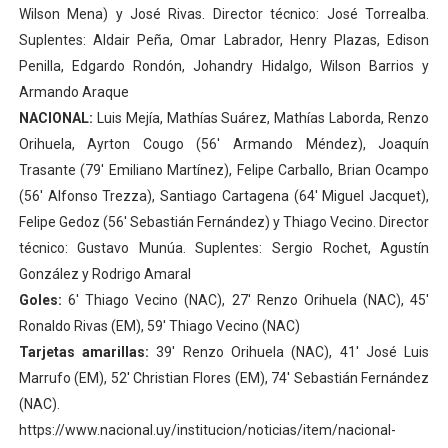
Wilson Mena) y José Rivas. Director técnico: José Torrealba.
Suplentes: Aldair Peña, Omar Labrador, Henry Plazas, Edison
Penilla, Edgardo Rondón, Johandry Hidalgo, Wilson Barrios y
Armando Araque
NACIONAL:
Luis Mejía, Mathías Suárez, Mathías Laborda, Renzo
Orihuela, Ayrton Cougo (56′ Armando Méndez), Joaquín
Trasante (79′ Emiliano Martínez), Felipe Carballo, Brian Ocampo
(56′ Alfonso Trezza), Santiago Cartagena (64′ Miguel Jacquet),
Felipe Gedoz (56′ Sebastián Fernández) y Thiago Vecino. Director
técnico: Gustavo Munúa. Suplentes: Sergio Rochet, Agustín
González y Rodrigo Amaral
Goles:
6′ Thiago Vecino (NAC), 27′ Renzo Orihuela (NAC), 45′
Ronaldo Rivas (EM), 59′ Thiago Vecino (NAC)
Tarjetas amarillas:
39′ Renzo Orihuela (NAC), 41′ José Luis
Marrufo (EM), 52′ Christian Flores (EM), 74′ Sebastián Fernández
(NAC).
https://www.nacional.uy/institucion/noticias/item/nacional-