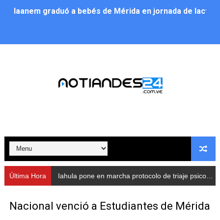
Iaanem graduó a bebés de Mérida en jornada de lactan
Iahula pone en marcha protocolo de triaje psicosocial 
Arranca en Rivas Dávila el Plan de Renovación de Voce
Alcalde Nelson Álvarez llevó jornada recreativa a la pa
CorpoMérida continúa con ciclos de formación
Fundacite culmina primera etapa de su Plan Vacacional
Nevado Gas optimiza servicio residencial en la Urbani
Balance semestral impulsa inclusión y atención a pers
Última Hora
Iahula pone en marcha protocolo de triaje psicosocial para atender a rescatistas
Plan Vacacional Comunitario “Ríe 2026” recorre las pa
Nacional venció a Estudiantes de Mérida
Alcaldía del Municipio Libertador realizó una jornada s