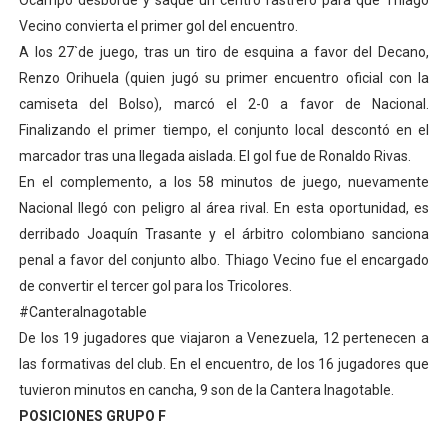
Ocampo desborde y saque un centro rastrero para que Thiago
Dictan MasterClass en el marco del Encuentro LAGO Ve
Vecino convierta el primer gol del encuentro.
A los 27`de juego, tras un tiro de esquina a favor del Decano,
Campo Elías avanza con plan de asfaltado
Renzo Orihuela (quien jugó su primer encuentro oficial con la
camiseta del Bolso), marcó el 2-0 a favor de Nacional.
Encuentro estadal fortalece la coordinación de polític
Finalizando el primer tiempo, el conjunto local descontó en el
marcador tras una llegada aislada. El gol fue de Ronaldo Rivas.
Gobernador Arnaldo Sánchez apadrina a más de 993 nu
En el complemento, a los 58 minutos de juego, nuevamente
Plan Quirúrgico Regional llega a Pueblo Llano con la ac
Nacional llegó con peligro al área rival. En esta oportunidad, es
derribado Joaquín Trasante y el árbitro colombiano sanciona
penal a favor del conjunto albo. Thiago Vecino fue el encargado
de convertir el tercer gol para los Tricolores.
#CanteraInagotable
De los 19 jugadores que viajaron a Venezuela, 12 pertenecen a
las formativas del club. En el encuentro, de los 16 jugadores que
tuvieron minutos en cancha, 9 son de la Cantera Inagotable.
POSICIONES GRUPO F