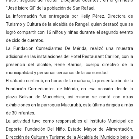
Patio”, seguida del recital “Dibujando Cuentos”, en el gimnasio
El Lactario del Iahula celebra la Semana Mundial de la 
“José Isidro Gil” de la población de San Rafael.
La información fue entregada por Heily Pérez, Directora de
Plan Vacacional "Venezuela Ríe 2026" brinda recreación 
Turismo y Cultura de la alcaldía de Rangel, quien destacó que se
logró compartir con 16 niños y niñas durante el segundo evento
Iniciación al yoga reúne a diversos clubes deportivos 
de ciclo de cuentos.
La Fundación Comediantes De Mérida, realizó una muestra
Mincomunas impulsa el autogobierno en Mérida con plan 
adicional en las instalaciones del Hotel Restaurant Carillón, con la
Expertos inspeccionan espacios del OAN para la instal
presencia del alcalde, René Barrios, cuerpo directivo de la
municipalidad y personas cercanas de la comunidad.
El sábado continuó, en horas de la mañana, la presentación de la
Fundación Comediantes de Mérida, en esa ocasión desde la
plaza Bolívar de Mucuchíes, así mismo se contó con otras
exhibiciones en la parroquia Mucurubá, esta última dirigida a más
de 30 infantes.
La actividad tuvo como responsables al Instituto Municipal de
Deporte, Fundación Del Niño, Estado Mayor de Alimentación,
Dirección de Cultura y Turismo de la Alcaldía del Municipio bajo la