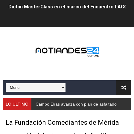
Dictan MasterClass en el marco del Encuentro LAGO Ve
Campo Elías avanza con plan de asfaltado
Encuentro estadal fortalece la coordinación de polític
Gobernador Arnaldo Sánchez apadrina a más de 993 nu
Venezuela instala su primer detector de astropartícula
Consolidan planificación técnica en el Complejo Educat
Mérida fortalece su reserva deportiva de cara a comp
Gobernación de Mérida instalará mesa de trabajo con 
LO ÚLTIMO
Campo Elías avanza con plan de asfaltado
Niños merideños potencian su talento en plan vacaciona
La Fundación Comediantes de Mérida
Fundecem ofrece taller de bordado en punto de cruz