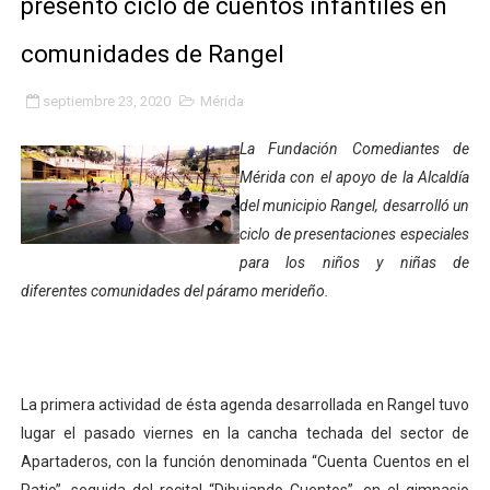
presentó ciclo de cuentos infantiles en
Gobierno bolivariano avanza en la transformación del h
comunidades de Rangel
Niños merideños aprenden sobre gaita de tambora co
septiembre 23, 2020
Mérida
Hospital universitario muestra sus avances en visita de
La Fundación Comediantes de
Instituto Nacional de Nutrición celebra Semana Interna
Mérida con el apoyo de la Alcaldía
del municipio Rangel, desarrolló un
Gobernación de Mérida fortalece el desarrollo product
ciclo de presentaciones especiales
para los niños y niñas de
Corposalud inició talleres para aspirantes al curso de
diferentes comunidades del páramo merideño.
Fortalecen formación académica de médicos en proces
Fortaleciendo la economía comunal en El Vigía con mi
La primera actividad de ésta agenda desarrollada en Rangel tuvo
Campo Elías consolida plan de bacheo en el sector La 
lugar el pasado viernes en la cancha techada del sector de
Apartaderos, con la función denominada “Cuenta Cuentos en el
Fundecem inició con éxito el taller vacacional de origa