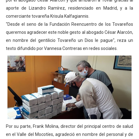
por el abogado Cesar Alarcón y que arribaron a Tovar gracias al
El Lactario del Iahula celebra la Semana Mundial de la 
aporte de Lizandro Ramírez, residenciado en Madrid, y a la
comerciante tovareña Krisula Kalfagiannis.
Plan Vacacional "Venezuela Ríe 2026" brinda recreación 
"Desde el seno de la Fundación Reencuentro de los Tovareños
queremos agradecer este noble gesto al abogado César Alarcón,
Iniciación al yoga reúne a diversos clubes deportivos 
en nombre del gentilicio Tovareño un Dios le pague", reza un
texto difundido por Vannesa Contreras en redes sociales.
Mincomunas impulsa el autogobierno en Mérida con plan 
Expertos inspeccionan espacios del OAN para la instal
Por su parte, Frank Molina, director del principal centro de salud
en el Valle del Mocotíes, agradeció en nombre del personal y de