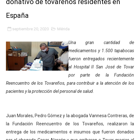
donativo de tovareños residentes en
Gobierno bolivariano avanza en la transformación del h
España
Niños merideños aprenden sobre gaita de tambora co
septiembre 20, 2020
Mérida
Hospital universitario muestra sus avances en visita de
Una gran cantidad de
Instituto Nacional de Nutrición celebra Semana Interna
medicamentos y 1.500 tapabocas
fueron entregados recientemente
Gobernación de Mérida fortalece el desarrollo product
al Hospital II San José de Tovar
por parte de la Fundación
Corposalud inició talleres para aspirantes al curso de
Reencuentro de los Tovareños, para contribuir a la atención de los
pacientes y la protección del personal de salud.
Fortalecen formación académica de médicos en proces
Fortaleciendo la economía comunal en El Vigía con mi
Juan Morales, Pedro Gómez y la abogada Vannesa Contreras, de
Campo Elías consolida plan de bacheo en el sector La 
la Fundación Reencuentro de los Tovareños, realizaron la
entrega de los medicamentos e insumos que fueron donados
Fundecem inició con éxito el taller vacacional de origa