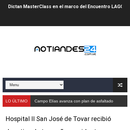
Dictan MasterClass en el marco del Encuentro LAGO Ve
Campo Elías avanza con plan de asfaltado
Encuentro estadal fortalece la coordinación de polític
Gobernador Arnaldo Sánchez apadrina a más de 993 nu
Venezuela instala su primer detector de astropartícula
Consolidan planificación técnica en el Complejo Educat
Mérida fortalece su reserva deportiva de cara a comp
Gobernación de Mérida instalará mesa de trabajo con 
LO ÚLTIMO
Campo Elías avanza con plan de asfaltado
Niños merideños potencian su talento en plan vacaciona
Hospital II San José de Tovar recibió
Fundecem ofrece taller de bordado en punto de cruz