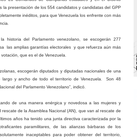
s la presentación de los 554 candidatos y candidatas del GPP
 de bacheo en el sector La Montañita
pletamente inéditos, para que Venezuela los enfrente con más
l taller vacacional de origami
ncia.
bra la Semana Mundial de la Lactancia Materna
la historia del Parlamento venezolano, se escogerán 277
esa las amplias garantías electorales y que refuerza aún más
Ríe 2026" brinda recreación y cultura a niños del municipio
 votación, que es el de Venezuela.
enezuela Renace en el sector El Alcázar
ezolanas, escogerán diputados y diputadas nacionales de una
o largo y ancho de todo el territorio de Venezuela. Son 48
 Nacional del Parlamento Venezolano”, indicó.
tando de una manera enérgica y novedosa a las mujeres y
 rescate de la Asamblea Nacional (AN), que van al rescate de
imos años ha tenido una junta directiva caracterizada por la
otraficantes paramilitares, de las alianzas bárbaras de los
solutamente inaceptables para poder obtener del territorio,