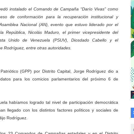
su talento en plan vacacional integral
uedó instalado el Comando de Campaña “Darío Vivas” como
ceso de conformación para la recuperación institucional y
 bordado en punto de cruz
 Asamblea Nacional (AN), evento que estuvo liderado por el
la República, Nicolás Maduro, el primer vicepresidente del
a en la transformación del hospital Sor Juana Inés
lista Unido de Venezuela (PSUV), Diosdado Cabello y el
 sobre gaita de tambora con Fundecem
e Rodríguez, entre otras autoridades.
tra sus avances en visita del Consejo Legislativo
Patriótico (GPP) por Distrito Capital, Jorge Rodríguez dio a
ción celebra Semana Internacional de la Lactancia Materna
atos para los comicios parlamentarios del próximo 6 de
alece el desarrollo productivo en Rangel
para aspirantes al curso de Emergencia Prehospitalaria
uela habíamos logrado tal nivel de participación democrática
 llegado con los distintos factores políticos y sociales de
émica de médicos en proceso de ruralidad
dijo Rodríguez.
 comunal en El Vigía con microcréditos a emprendedores y
 los 23 Comandos de Campañas estadales y en el Distrito