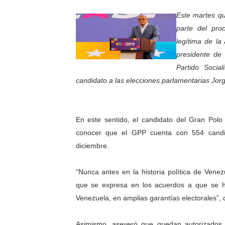
Niños merideños potencian 
Este martes q
parte del pro
Fundecem ofrece taller de
legítima de la
presidente de 
Gobierno bolivariano avanz
Partido Socia
Niños merideños aprenden
candidato a las elecciones parlamentarias Jorg
Hospital universitario mues
En este sentido, el candidato del Gran Polo 
Instituto Nacional de Nutri
conocer que el GPP cuenta con 554 candid
diciembre.
Gobernación de Mérida fort
Corposalud inició talleres 
“Nunca antes en la historia política de Venez
que se expresa en los acuerdos a que se han
Fortalecen formación acad
Venezuela, en amplias garantías electorales”, 
Fortaleciendo la economía
Asimismo, aseveró que quedan autorizados