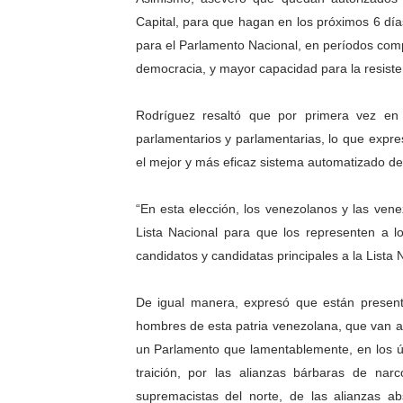
Capital, para que hagan en los próximos 6 día
Campo Elías consolida plan
para el Parlamento Nacional, en períodos com
Fundecem inició con éxito e
democracia, y mayor capacidad para la resiste
El Lactario del Iahula cele
Rodríguez resaltó que por primera vez en 
parlamentarios y parlamentarias, lo que expr
Plan Vacacional "Venezuela 
el mejor y más eficaz sistema automatizado de
Inicia el plan vacacional V
“En esta elección, los venezolanos y las ven
Lista Nacional para que los representen a l
candidatos y candidatas principales a la Lista
De igual manera, expresó que están presen
hombres de esta patria venezolana, que van al
un Parlamento que lamentablemente, en los últ
traición, por las alianzas bárbaras de narc
supremacistas del norte, de las alianzas ab