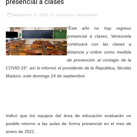
presencial a clases
Inicia el Plan Cultura Vacacional 2026 en el estado Méri
septiembre 13, 2020
Educación
,
Nacionales
Ibime inició tradicional plan vacacional Aventuras en V
"Este año no hay regreso
Merideños disfrutarán del Plan Agosto Escuelas Abier
presencial a clases, Venezuela
continuará con las clases a
Recreación y formación fortalecen la integración comu
distancia y online como medida
de prevención al contagio de la
Club "Rápidos de Zea" brilló en el Primer Festival de 
COVID-19", así lo informó el presidente de la República, Nicolás
84 estudiantes celebraron su graduación en el Complejo
Maduro, este domingo 14 de septiembre.
Cmdnna lleva esperanza y atención a casas de abrigo 
Comunas de Obispo Ramos de Lora avanzan hacia el em
Indicó que los equipos del área de educación evaluarán un
Arrancó Plan Vacacional Comunitario Venezuela Renac
posible retorno a las aulas de forma presencial en el mes de
Plan Vacacional Venezuela Renace 2026 arrancó con ale
enero de 2021.