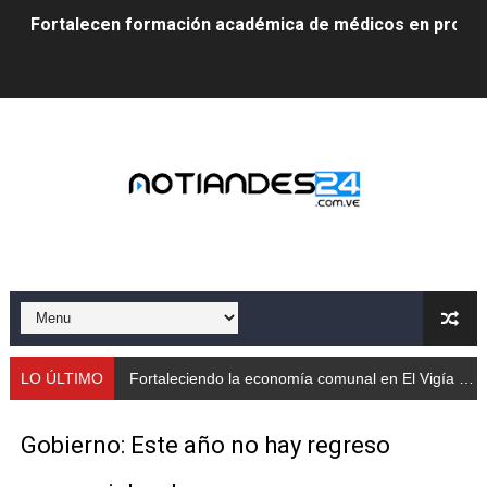
Fortalecen formación académica de médicos en proces
Fortaleciendo la economía comunal en El Vigía con mi
Campo Elías consolida plan de bacheo en el sector La 
Fundecem inició con éxito el taller vacacional de origa
El Lactario del Iahula celebra la Semana Mundial de la 
Plan Vacacional "Venezuela Ríe 2026" brinda recreación 
Iniciación al yoga reúne a diversos clubes deportivos 
Mincomunas impulsa el autogobierno en Mérida con plan 
LO ÚLTIMO
Fortaleciendo la economía comunal en El Vigía con microcréditos a emprendedores y
‎Unión cívico militar rindió honores a la Bandera Nacion
Gobierno: Este año no hay regreso
Gobernación de Mérida realizó jornada socialista en Ec