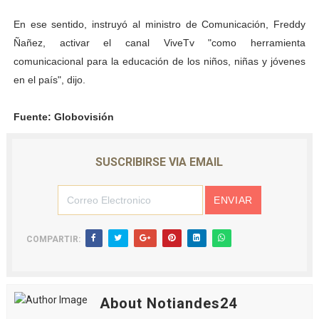
Venezuela Renace 2026 lleva sonrisas y prevención a 
En ese sentido, instruyó al ministro de Comunicación, Freddy
Ñañez, activar el canal ViveTv "como herramienta
Mérida impulsa el mapa de conocimientos con Encuen
comunicacional para la educación de los niños, niñas y jóvenes
en el país", dijo.
Complejo Educativo Talento Deportivo lanza Plan Agos
Arnaldo Sánchez reinaugura Parque Recreacional Tilingo
Fuente: Globovisión
Corposalud inició talleres para aspirantes al curso de
SUSCRIBIRSE VIA EMAIL
COMPARTIR:
About Notiandes24