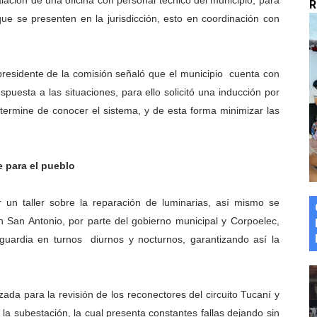
lación de una oficina con personal técnico del municipio, para
R
marco del Encuentro LAGO Venezuela, edición Mérida
que se presenten en la jurisdicción, esto en coordinación con
n de asfaltado
presidente de la comisión señaló que el municipio cuenta con
 la coordinación de políticas sociales en Mérida
puesta a las situaciones, para ello solicitó una inducción por
termine de conocer el sistema, y de esta forma minimizar las
z apadrina a más de 993 nuevos bachilleres de Mérida
ega a Pueblo Llano con la activación de dos quirófanos
 para el pueblo
r un taller sobre la reparación de luminarias, así mismo se
n San Antonio, por parte del gobierno municipal y Corpoelec,
uardia en turnos diurnos y nocturnos, garantizando así la
izada para la revisión de los reconectores del circuito Tucaní y
la subestación, la cual presenta constantes fallas dejando sin