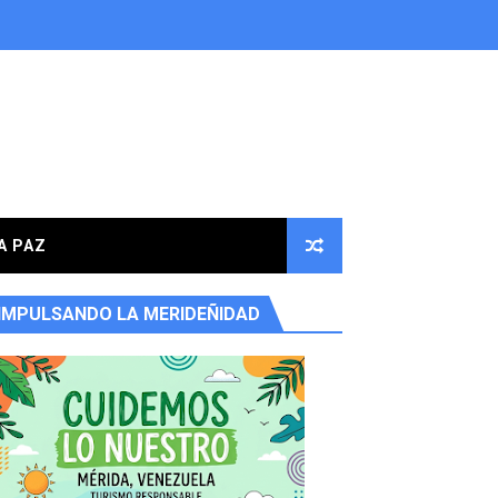
A PAZ
IMPULSANDO LA MERIDEÑIDAD
ores en la parroquia Osuna Rodríguez