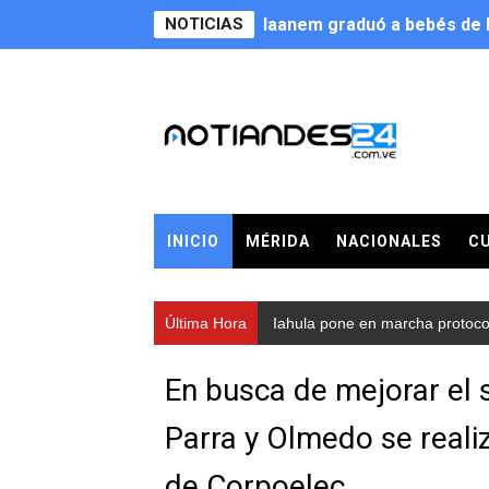
NOTICIAS
Iaanem graduó a bebés de M
Iahula pone en marcha proto
Arranca en Rivas Dávila el
Alcalde Nelson Álvarez llev
CorpoMérida continúa con 
INICIO
MÉRIDA
NACIONALES
C
Fundacite culmina primera 
Nevado Gas optimiza servic
Última Hora
Iahula pone en marcha protocolo
Balance semestral impulsa 
En busca de mejorar el s
Plan Vacacional Comunitari
Parra y Olmedo se realiz
Alcaldía del Municipio Libe
de Corpoelec