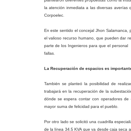
plantearon diferentes propuestas como la insta
Dictan MasterClass en el 
la atención inmediata a las diversas averías 
Corpoelec.
Campo Elías avanza con pla
En este sentido el concejal Jhon Salamanca, 
Encuentro estadal fortalece
el valioso recurso humano, que pueden dar res
parte de los Ingenieros para que el personal 
Gobernador Arnaldo Sánche
fallas.
Plan Quirúrgico Regional ll
La Recuperación de espacios es importante
También se planteó la posibilidad de realiza
trabajará en la recuperación de la subestació
dónde se espera contar con operadores de g
mayor suma de felicidad para el pueblo.
Por otro lado se solicitó una cuadrilla especial
de la línea 34.5 KVA que va desde caja seca a 