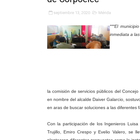
Fundacite Mérida dicta tall
septiembre 13, 2020
Mérida
INN-Mérida celebró el Lacto
***El municip
inmediata a las
Impulsan plan estratégico 
Mérida impulsa desarrollo 
Fomficc consolida alianzas
Niños de Estudiantes de M
la comisión de servicios públicos del Concej
Corposalud y Secretaría Soc
en nombre del alcalde Daiver Galarcio, sostuvo
Inicia el plan vacacional V
en aras de buscar soluciones a las diferentes fa
Entregan planta eléctrica pa
Con la participación de los Ingenieros Luisa
Trujillo, Emiro Crespo y Evelio Valero, se 
Expertos inspeccionan espa