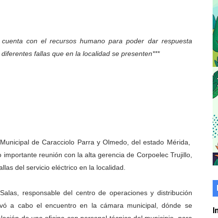
er gratuito de electrónica básica para jóvenes
 grado para promover el inicio de una vida saludable
io cuenta con el recursos humano para poder dar respuesta
 diferentes fallas que en la localidad se presenten***
de seguridad ciudadana 2027-2029 en los 23 municipios
económico con taller de marcas y patentes
 e impulsa la economía comunal en Mérida
érida sembraron 110 árboles en su sede
o Municipal de Caracciolo Parra y Olmedo, del estado Mérida,
ial fortalecen la atención en los municipios
 importante reunión con la alta gerencia de Corpoelec Trujillo,
enezuela Renace en el sector El Alcázar
llas del servicio eléctrico en la localidad.
ra fortalecer la atención sanitaria en Ejido
 Salas, responsable del centro de operaciones y distribución
llevó a cabo el encuentro en la cámara municipal, dónde se
cios del OAN para la instalación del detector Cherenkov d
I