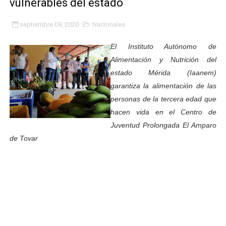
vulnerables del estado
Gobierno bolivariano avanza en la transformación del h
septiembre 09, 2020
Nacionales
Niños merideños aprenden sobre gaita de tambora co
El Instituto Autónomo de
Hospital universitario muestra sus avances en visita de
Alimentación y Nutrición del
estado Mérida (Iaanem)
Instituto Nacional de Nutrición celebra Semana Interna
garantiza la alimentación de las
personas de la tercera edad que
Gobernación de Mérida fortalece el desarrollo product
hacen vida en el Centro de
Corposalud inició talleres para aspirantes al curso de
Juventud Prolongada El Amparo
de Tovar
Fortalecen formación académica de médicos en proces
Fortaleciendo la economía comunal en El Vigía con mi
Campo Elías consolida plan de bacheo en el sector La 
Fundecem inició con éxito el taller vacacional de origa