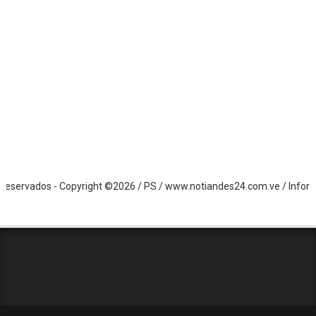
rvados - Copyright ©2026 / PS / www.notiandes24.com.ve / Informació