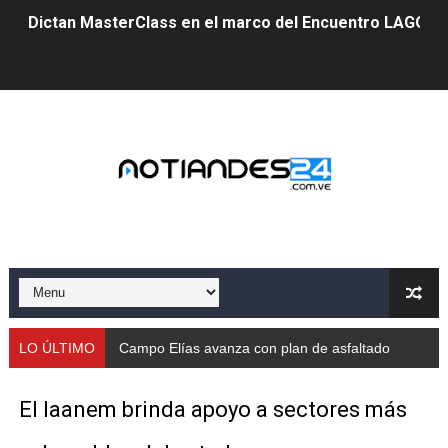
Dictan MasterClass en el marco del Encuentro LAGO Ve
Campo Elías avanza con plan de asfaltado
Encuentro estadal fortalece la coordinación de polític
Gobernador Arnaldo Sánchez apadrina a más de 993 nu
Venezuela instala su primer detector de astropartícula
Consolidan planificación técnica en el Complejo Educat
Mérida fortalece su reserva deportiva de cara a comp
Gobernación de Mérida instalará mesa de trabajo con 
LO ÚLTIMO
Campo Elías avanza con plan de asfaltado
Niños merideños potencian su talento en plan vacaciona
El Iaanem brinda apoyo a sectores más
Fundecem ofrece taller de bordado en punto de cruz