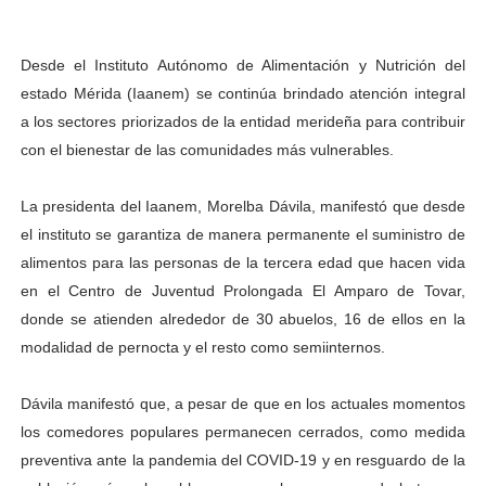
El Lactario del Iahula celebra la Semana Mundial de la 
Desde el Instituto Autónomo de Alimentación y Nutrición del
Plan Vacacional "Venezuela Ríe 2026" brinda recreación 
estado Mérida (Iaanem) se continúa brindado atención integral
a los sectores priorizados de la entidad merideña para contribuir
Iniciación al yoga reúne a diversos clubes deportivos 
con el bienestar de las comunidades más vulnerables.
Mincomunas impulsa el autogobierno en Mérida con plan 
La presidenta del Iaanem, Morelba Dávila, manifestó que desde
Expertos inspeccionan espacios del OAN para la instal
el instituto se garantiza de manera permanente el suministro de
alimentos para las personas de la tercera edad que hacen vida
en el Centro de Juventud Prolongada El Amparo de Tovar,
donde se atienden alrededor de 30 abuelos, 16 de ellos en la
modalidad de pernocta y el resto como semiinternos.
Dávila manifestó que, a pesar de que en los actuales momentos
los comedores populares permanecen cerrados, como medida
preventiva ante la pandemia del COVID-19 y en resguardo de la