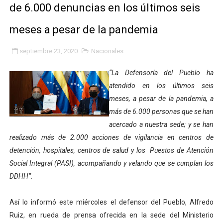
de 6.000 denuncias en los últimos seis
Fundacite Mérida dicta taller gratuito de electrónica b
meses a pesar de la pandemia
INN-Mérida celebró el Lacto grado para promover el ini
septiembre 23, 2020
Nacionales
Impulsan plan estratégico de seguridad ciudadana 2027
“La Defensoría del Pueblo ha
Mérida impulsa desarrollo económico con taller de ma
atendido en los últimos seis
meses, a pesar de la pandemia, a
Fomficc consolida alianzas e impulsa la economía com
más de 6.000 personas que se han
Niños de Estudiantes de Mérida sembraron 110 árboles
acercado a nuestra sede; y se han
realizado más de 2.000 acciones de vigilancia en centros de
Corposalud y Secretaría Social fortalecen la atención e
detención, hospitales, centros de salud y los Puestos de Atención
Social Integral (PASI), acompañando y velando que se cumplan los
Inicia el plan vacacional Venezuela Renace en el sector
DDHH”.
Entregan planta eléctrica para fortalecer la atención sa
Así lo informó este miércoles el defensor del Pueblo, Alfredo
Expertos inspeccionan espacios del OAN para la instal
Ruiz, en rueda de prensa ofrecida en la sede del Ministerio