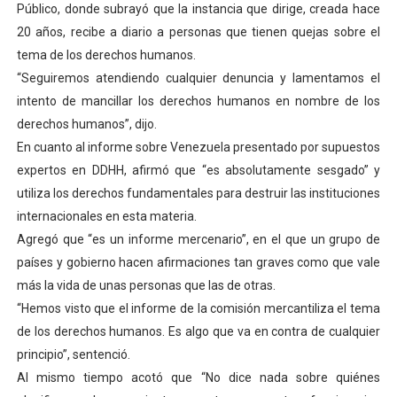
Público, donde subrayó que la instancia que dirige, creada hace
Dictan MasterClass en el marco del Encuentro LAGO Ve
20 años, recibe a diario a personas que tienen quejas sobre el
tema de los derechos humanos.
Campo Elías avanza con plan de asfaltado
“Seguiremos atendiendo cualquier denuncia y lamentamos el
intento de mancillar los derechos humanos en nombre de los
Encuentro estadal fortalece la coordinación de polític
derechos humanos”, dijo.
Gobernador Arnaldo Sánchez apadrina a más de 993 nu
En cuanto al informe sobre Venezuela presentado por supuestos
expertos en DDHH, afirmó que “es absolutamente sesgado” y
Plan Quirúrgico Regional llega a Pueblo Llano con la ac
utiliza los derechos fundamentales para destruir las instituciones
internacionales en esta materia.
Agregó que “es un informe mercenario”, en el que un grupo de
países y gobierno hacen afirmaciones tan graves como que vale
más la vida de unas personas que las de otras.
“Hemos visto que el informe de la comisión mercantiliza el tema
de los derechos humanos. Es algo que va en contra de cualquier
principio”, sentenció.
Al mismo tiempo acotó que “No dice nada sobre quiénes