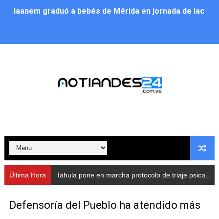
Iaanem graduó a bebés de Mérida en jornada de lactan
Iahula pone en marcha protocolo de triaje psicosocial 
Arranca en Rivas Dávila el Plan de Renovación de Voce
Alcalde Nelson Álvarez llevó jornada recreativa a la pa
CorpoMérida continúa con ciclos de formación
Fundacite culmina primera etapa de su Plan Vacacional
Nevado Gas optimiza servicio residencial en la Urbani
Balance semestral impulsa inclusión y atención a pers
Última Hora
Iahula pone en marcha protocolo de triaje psicosocial para atender a rescatistas
Plan Vacacional Comunitario “Ríe 2026” recorre las pa
Defensoría del Pueblo ha atendido más
Alcaldía del Municipio Libertador realizó una jornada s