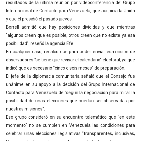
resultados de la última reunión por videoconferencia del Grupo
El Lactario del Iahula celebra la Semana Mundial de la 
Internacional de Contacto para Venezuela, que auspicia la Unión
y que él presidió el pasado jueves.
Plan Vacacional "Venezuela Ríe 2026" brinda recreación 
Borrell admitió que hay posiciones divididas y que mientras
"algunos creen que es posible, otros creen que no existe ya esa
Iniciación al yoga reúne a diversos clubes deportivos 
posibilidad", reseñó la agencia Efe.
Mincomunas impulsa el autogobierno en Mérida con plan 
En cualquier caso, recalcó que para poder enviar esa misión de
observadores "se tiene que revisar el calendario" electoral, ya que
Expertos inspeccionan espacios del OAN para la instal
indicó que es necesario "cinco o seis meses" de preparación.
El jefe de la diplomacia comunitaria señaló que el Consejo fue
unánime en su apoyo a la decisión del Grupo Internacional de
Contacto para Venezuela de "seguir la negociación para mirar la
posibilidad de unas elecciones que puedan ser observadas por
nuestras misiones".
Ese grupo consideró en su encuentro telemático que "en este
momento" no se cumplen en Venezuela las condiciones para
celebrar unas elecciones legislativas "transparentes, inclusivas,