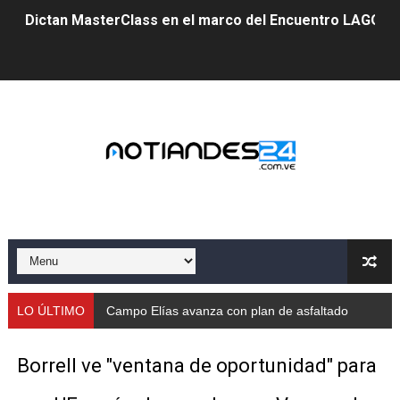
Dictan MasterClass en el marco del Encuentro LAGO Ve
Campo Elías avanza con plan de asfaltado
Encuentro estadal fortalece la coordinación de polític
Gobernador Arnaldo Sánchez apadrina a más de 993 nu
Venezuela instala su primer detector de astropartícula
Consolidan planificación técnica en el Complejo Educat
Mérida fortalece su reserva deportiva de cara a comp
Gobernación de Mérida instalará mesa de trabajo con 
LO ÚLTIMO
Campo Elías avanza con plan de asfaltado
Niños merideños potencian su talento en plan vacaciona
Borrell ve "ventana de oportunidad" para
Fundecem ofrece taller de bordado en punto de cruz