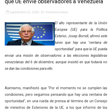
que UE envíe observadores a Venezuela
Gobierno bolivariano avanza en la transformación del h
septiembre 22, 2020
Internacionales
Niños merideños aprenden sobre gaita de tambora co
El alto representante de la Unión
Hospital universitario muestra sus avances en visita de
Europea (UE) para la Política
Exterior, Josep Borrell, afirmó este
Instituto Nacional de Nutrición celebra Semana Interna
lunes que hay una "ventana de
oportunidad" para que la UE pueda
Gobernación de Mérida fortalece el desarrollo product
enviar una misión de observadores a las elecciones legislativas
Corposalud inició talleres para aspirantes al curso de
venezolanas del 6 de diciembre, aunque insistió en que todavía no
se dan las condiciones para ello.
Fortalecen formación académica de médicos en proces
Fortaleciendo la economía comunal en El Vigía con mi
Asimismo, manifestó que "Por el momento no se cumplen las
condiciones, pero seguimos pensando que hay una ventana de
Campo Elías consolida plan de bacheo en el sector La 
oportunidad", en una rueda de prensa al término de un Consejo
Fundecem inició con éxito el taller vacacional de origa
de ministros de Exteriores de la UE, a los que informó de los