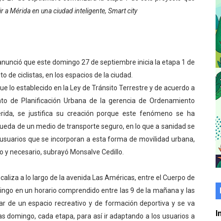
r a Mérida en una ciudad inteligente, Smart city
er gratuito de electrónica básica para jóvenes
 grado para promover el inicio de una vida saludable
de seguridad ciudadana 2027-2029 en los 23 municipios
 anunció que este domingo 27 de septiembre inicia la etapa 1 de
ito de ciclistas, en los espacios de la ciudad.
económico con taller de marcas y patentes
ue lo establecido en la Ley de Tránsito Terrestre y de acuerdo a
 e impulsa la economía comunal en Mérida
nto de Planificación Urbana de la gerencia de Ordenamiento
Mérida, se justifica su creación porque este fenómeno se ha
érida sembraron 110 árboles en su sede
squeda de un medio de transporte seguro, en lo que a sanidad se
s usuarios que se incorporan a esta forma de movilidad urbana,
ial fortalecen la atención en los municipios
o y necesario, subrayó Monsalve Cedillo.
enezuela Renace en el sector El Alcázar
ocaliza a lo largo de la avenida Las Américas, entre el Cuerpo de
ra fortalecer la atención sanitaria en Ejido
mingo en un horario comprendido entre las 9 de la mañana y las
ar de un espacio recreativo y de formación deportiva y se va
cios del OAN para la instalación del detector Cherenkov d
I
s domingo, cada etapa, para así ir adaptando a los usuarios a