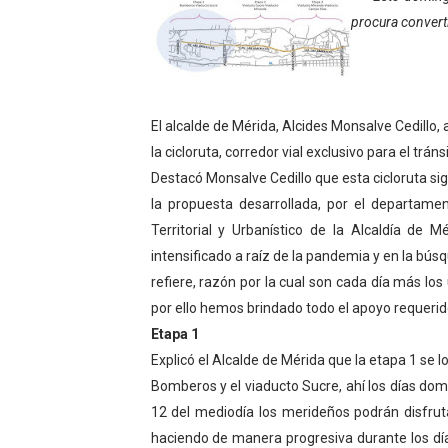
procura converti
Fundacite Mérida dicta tall
INN-Mérida celebró el Lacto
Impulsan plan estratégico 
El alcalde de Mérida, Alcides Monsalve Cedillo,
la cicloruta, corredor vial exclusivo para el tráns
Mérida impulsa desarrollo 
Destacó Monsalve Cedillo que esta cicloruta sig
Fomficc consolida alianzas
la propuesta desarrollada, por el departame
Territorial y Urbanístico de la Alcaldía de 
Niños de Estudiantes de M
intensificado a raíz de la pandemia y en la bú
refiere, razón por la cual son cada día más lo
Corposalud y Secretaría Soc
por ello hemos brindado todo el apoyo requerid
Etapa 1
Inicia el plan vacacional V
Explicó el Alcalde de Mérida que la etapa 1 se l
Entregan planta eléctrica pa
Bomberos y el viaducto Sucre, ahí los días do
12 del mediodía los merideños podrán disfrut
Expertos inspeccionan espa
haciendo de manera progresiva durante los día