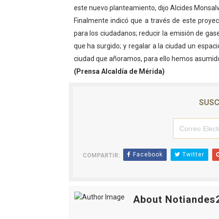
este nuevo planteamiento, dijo Alcides Monsalv
Dictan MasterClass en el 
Finalmente indicó que a través de este proyec
para los ciudadanos; reducir la emisión de ga
Campo Elías avanza con pla
que ha surgido; y regalar a la ciudad un espac
Encuentro estadal fortalece
ciudad que añoramos, para ello hemos asumid
(Prensa Alcaldía de Mérida)
Gobernador Arnaldo Sánche
Plan Quirúrgico Regional ll
SUSC
Facebook
Twitter
COMPARTIR:
About Notiandes