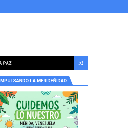
A PAZ
IMPULSANDO LA MERIDEÑIDAD
ores en la parroquia Osuna Rodríguez