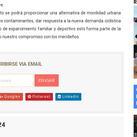
R
e.
marco del Encuentro LAGO Venezuela, edición Mérida
to se podrá proporcionar una alternativa de movilidad urbana
ses contaminantes; dar respuesta a la nueva demanda ciclística
n de asfaltado
io de esparcimiento familiar y deportivo esto forma parte de la
 la coordinación de políticas sociales en Mérida
o nuestro compromiso con los merideños.
z apadrina a más de 993 nuevos bachilleres de Mérida
ega a Pueblo Llano con la activación de dos quirófanos
RIBIRSE VIA EMAIL
Google+
Pinterest
Linkedin
24