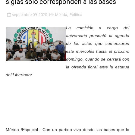
siglas solo corresponden a las bases
Niños merideños potencian su talento en plan vacaciona
septiembre 09, 2020
Mérida
,
Política
Fundecem ofrece taller de bordado en punto de cruz
La comisión a cargo del
Gobierno bolivariano avanza en la transformación del h
aniversario presentó la agenda
de los actos que comenzaron
Niños merideños aprenden sobre gaita de tambora co
este miércoles hasta el próximo
domingo, cuando se cerrará con
Hospital universitario muestra sus avances en visita de
la ofrenda floral ante la estatua
Instituto Nacional de Nutrición celebra Semana Interna
del Libertador
Gobernación de Mérida fortalece el desarrollo product
Corposalud inició talleres para aspirantes al curso de
Fortalecen formación académica de médicos en proces
Fortaleciendo la economía comunal en El Vigía con mi
Mérida /Especial.- Con un partido vivo desde las bases que lo