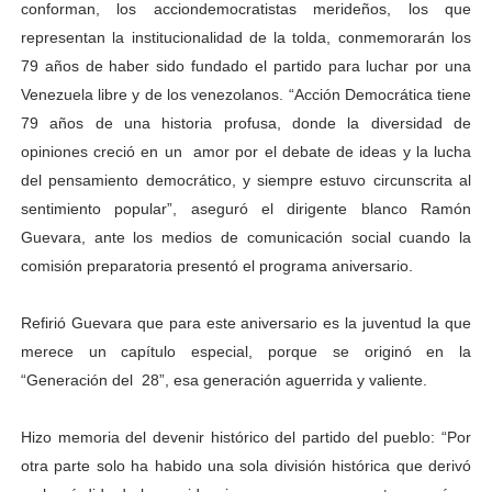
conforman, los acciondemocratistas merideños, los que
Campo Elías consolida plan de bacheo en el sector La 
representan la institucionalidad de la tolda, conmemorarán los
79 años de haber sido fundado el partido para luchar por una
Fundecem inició con éxito el taller vacacional de origa
Venezuela libre y de los venezolanos. “Acción Democrática tiene
79 años de una historia profusa, donde la diversidad de
El Lactario del Iahula celebra la Semana Mundial de la 
opiniones creció en un amor por el debate de ideas y la lucha
Plan Vacacional "Venezuela Ríe 2026" brinda recreación 
del pensamiento democrático, y siempre estuvo circunscrita al
sentimiento popular”, aseguró el dirigente blanco Ramón
Inicia el plan vacacional Venezuela Renace en el sector
Guevara, ante los medios de comunicación social cuando la
comisión preparatoria presentó el programa aniversario.
Refirió Guevara que para este aniversario es la juventud la que
merece un capítulo especial, porque se originó en la
“Generación del 28”, esa generación aguerrida y valiente.
Hizo memoria del devenir histórico del partido del pueblo: “Por
otra parte solo ha habido una sola división histórica que derivó