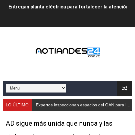
Entregan planta eléctrica para fortalecer la atención sa
Expertos inspeccionan espacios del OAN para la instal
Dictan MasterClass en el marco del Encuentro LAGO Ve
Campo Elías avanza con plan de asfaltado
Encuentro estadal fortalece la coordinación de polític
Gobernador Arnaldo Sánchez apadrina a más de 993 nu
Venezuela instala su primer detector de astropartícula
Consolidan planificación técnica en el Complejo Educat
LO ÚLTIMO
Expertos inspeccionan espacios del OAN para la instalación del detector Cherenkov de agua
Mérida fortalece su reserva deportiva de cara a comp
AD sigue más unida que nunca y las
Gobernación de Mérida instalará mesa de trabajo con 