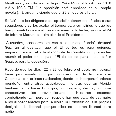
Miraflores y simultáneamente por Yvke Mundial los Andes 1040
Dictan MasterClass en el marco del Encuentro LAGO Ve
AM y 106.3 FM. “La oposición está enredada en su propia
novela (…), andan diciendo que el 23 sí, que es el día”.
Campo Elías avanza con plan de asfaltado
Señaló que los dirigentes de oposición tienen engañados a sus
seguidores y se les acaba el tiempo para cumplirles lo que les
Encuentro estadal fortalece la coordinación de polític
han prometido desde el cinco de enero a la fecha, ya que el 24
de febrero Maduro seguirá siendo el Presidente.
Gobernador Arnaldo Sánchez apadrina a más de 993 nu
“A ustedes, opositores, los van a seguir engañando”, destacó
Guzmán al destacar que el El tic toc es para quienes,
amparándose en el artículo 233 de la Constitución, pretenden
Plan Quirúrgico Regional llega a Pueblo Llano con la ac
asumir el poder en el país. “El tic toc es para usted, señor
Guaidó, para la oposición”.
Recordó que los días 22 y 23 de febrero el gobierno nacional
tiene programado un gran concierto en la frontera con
Colombia, con artistas nacionales, donde se incorporará talento
merideño, entre otras actividades; mientras que en Mérida
también van a hacer lo propio, con respeto, alegría, como se
caracterizan los revolucionarios. “Nosotros estamos
combatiendo (…); pero con respeto hay que bajar de esa nube
a los autoengañados porque violan la Constitución, sus propios
designios, la libertad, porque ellos no quieren libertad para
nadie”.