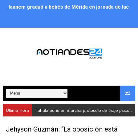
Iaanem graduó a bebés de Mérida en jornada de lactan
Iahula pone en marcha protocolo de triaje psicosocial 
Arranca en Rivas Dávila el Plan de Renovación de Voce
Alcalde Nelson Álvarez llevó jornada recreativa a la pa
CorpoMérida continúa con ciclos de formación
Fundacite culmina primera etapa de su Plan Vacacional
Nevado Gas optimiza servicio residencial en la Urbani
Balance semestral impulsa inclusión y atención a pers
Última Hora
Iahula pone en marcha protocolo de triaje psicosocial para atender a rescatistas
Plan Vacacional Comunitario “Ríe 2026” recorre las pa
Jehyson Guzmán: “La oposición está
Alcaldía del Municipio Libertador realizó una jornada s