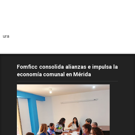
Todos lo
Fomficc consolida alianzas e impulsa la
economía comunal en Mérida