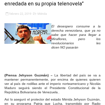
enredada en su propia telenovela”
Fundacite Mérida dicta taller gratuito de electrónica b
febrero 22, 2019
Mérida
INN-Mérida celebró el Lacto grado para promover el ini
El desespero consume a la
Impulsan plan estratégico de seguridad ciudadana 2027
derecha venezolana, que ya no
sabe que hacer para llegar a
Mérida impulsa desarrollo económico con taller de ma
Miraflores, pero los
revolucionarios les
dicen NO pasarán
Fomficc consolida alianzas e impulsa la economía com
Niños de Estudiantes de Mérida sembraron 110 árboles
Corposalud y Secretaría Social fortalecen la atención e
(Prensa Jehyson Guzmán) –
La libertad del país se va a
Inicia el plan vacacional Venezuela Renace en el sector
mantener permanentemente, por encima de quienes quieren
ver al país de rodillas ante el imperio norteamericano y Nicolás
Maduro seguirá siendo el Presidente Constitucional de la
Entregan planta eléctrica para fortalecer la atención sa
República Bolivariana de Venezuela..
Así lo aseguró el protector del estado Mérida Jehyson Guzmán,
Expertos inspeccionan espacios del OAN para la instal
en su programa Patria que Lucha, transmitido por Radio