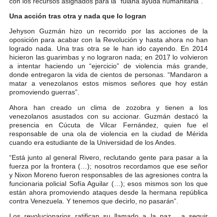
con los recursos asignados para la “fulana ayuda humanitaria”.
Una acción tras otra y nada que lo logran
Jehyson Guzmán hizo un recorrido por las acciones de la
oposición para acabar con la Revolución y hasta ahora no han
logrado nada. Una tras otra se le han ido cayendo. En 2014
hicieron las guarimbas y no lograron nada; en 2017 lo volvieron
a intentar haciendo un “ejercicio” de violencia más grande,
donde entregaron la vida de cientos de personas. “Mandaron a
matar a venezolanos estos mismos señores que hoy están
promoviendo guerras”.
Ahora han creado un clima de zozobra y tienen a los
venezolanos asustados con su accionar. Guzmán destacó la
presencia en Cúcuta de Vilcar Fernández, quien fue el
responsable de una ola de violencia en la ciudad de Mérida
cuando era estudiante de la Universidad de los Andes.
“Está junto al general Rivero, reclutando gente para pasar a la
fuerza por la frontera (…); nosotros recordamos que ese señor
y Nixon Moreno fueron responsables de las agresiones contra la
funcionaria policial Sofía Aguilar (…); esos mismos son los que
están ahora promoviendo ataques desde la hermana república
contra Venezuela. Y tenemos que decirlo, no pasarán”.
Los revolucionarios ratifican su llamado a la paz, a seguir