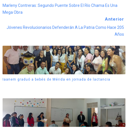
Marleny Contreras: Segundo Puente Sobre El Río Chama Es Una
Mega Obra
Anterior
Jóvenes Revolucionarios Defenderán A La Patria Como Hace 205
Años
Iaanem graduó a bebés de Mérida en jornada de lactancia