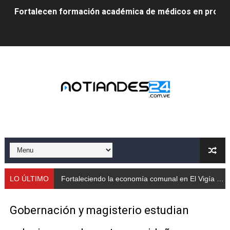
Fortalecen formación académica de médicos en proces
Fortaleciendo la economía comunal en El Vigía con mi
Campo Elías consolida plan de bacheo en el sector La 
Fundecem inició con éxito el taller vacacional de origa
El Lactario del Iahula celebra la Semana Mundial de la 
Plan Vacacional "Venezuela Ríe 2026" brinda recreación 
Iniciación al yoga reúne a diversos clubes deportivos 
Mincomunas impulsa el autogobierno en Mérida con plan 
LO ÚLTIMO
Fortaleciendo la economía comunal en El Vigía con microcréditos a emprendedores y produ
‎Unión cívico militar rindió honores a la Bandera Nacion
Gobernación y magisterio estudian
Gobernación de Mérida realizó jornada socialista en Ec