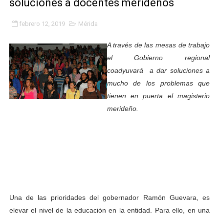
soluciones a docentes merideños
Inicia el Plan Cultura Vacacional 2026 en el estado Méri
febrero 12, 2019
Mérida
Ibime inició tradicional plan vacacional Aventuras en V
A través de las mesas de trabajo
Merideños disfrutarán del Plan Agosto Escuelas Abier
el Gobierno regional
coadyuvará a dar soluciones a
Recreación y formación fortalecen la integración comu
mucho de los problemas que
tienen en puerta el magisterio
Club "Rápidos de Zea" brilló en el Primer Festival de 
merideño.
84 estudiantes celebraron su graduación en el Complejo
Cmdnna lleva esperanza y atención a casas de abrigo 
Comunas de Obispo Ramos de Lora avanzan hacia el em
Arrancó Plan Vacacional Comunitario Venezuela Renac
Una de las prioridades del gobernador Ramón Guevara, es
Plan Vacacional Venezuela Renace 2026 arrancó con ale
elevar el nivel de la educación en la entidad. Para ello, en una