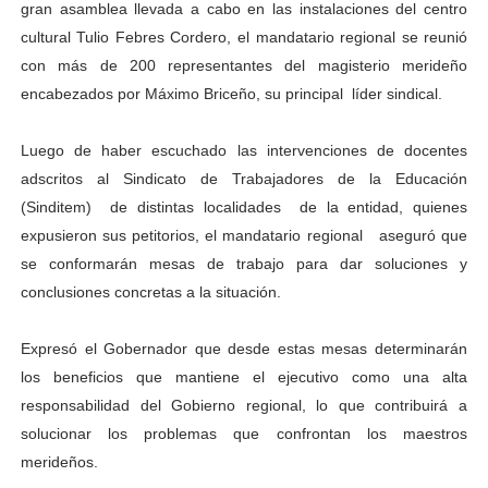
gran asamblea llevada a cabo en las instalaciones del centro
Venezuela Renace 2026 lleva sonrisas y prevención a 
cultural Tulio Febres Cordero, el mandatario regional se reunió
con más de 200 representantes del magisterio merideño
Mérida impulsa el mapa de conocimientos con Encuen
encabezados por Máximo Briceño, su principal líder sindical.
Complejo Educativo Talento Deportivo lanza Plan Agos
Luego de haber escuchado las intervenciones de docentes
Arnaldo Sánchez reinaugura Parque Recreacional Tilingo
adscritos al Sindicato de Trabajadores de la Educación
(Sinditem) de distintas localidades de la entidad, quienes
Corposalud inició talleres para aspirantes al curso de
expusieron sus petitorios, el mandatario regional aseguró que
se conformarán mesas de trabajo para dar soluciones y
conclusiones concretas a la situación.
Expresó el Gobernador que desde estas mesas determinarán
los beneficios que mantiene el ejecutivo como una alta
responsabilidad del Gobierno regional, lo que contribuirá a
solucionar los problemas que confrontan los maestros
merideños.