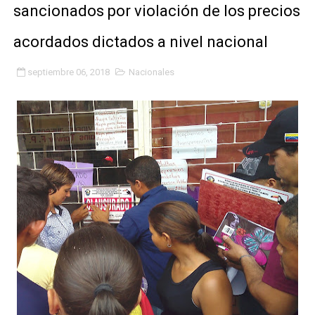
sancionados por violación de los precios
Fundacite Mérida dicta taller gratuito de electrónica b
acordados dictados a nivel nacional
INN-Mérida celebró el Lacto grado para promover el ini
septiembre 06, 2018
Nacionales
Impulsan plan estratégico de seguridad ciudadana 2027
Mérida impulsa desarrollo económico con taller de ma
Fomficc consolida alianzas e impulsa la economía com
Niños de Estudiantes de Mérida sembraron 110 árboles
Corposalud y Secretaría Social fortalecen la atención e
Inicia el plan vacacional Venezuela Renace en el sector
Entregan planta eléctrica para fortalecer la atención sa
Expertos inspeccionan espacios del OAN para la instal