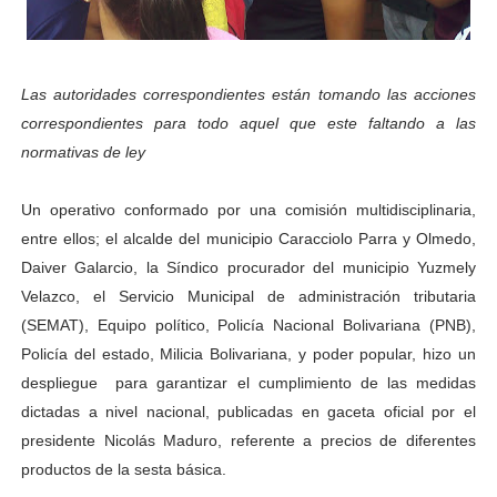
Dictan MasterClass en el marco del Encuentro LAGO Ve
Campo Elías avanza con plan de asfaltado
Las autoridades correspondientes están tomando las acciones
correspondientes para todo aquel que este faltando a las
Encuentro estadal fortalece la coordinación de polític
normativas de ley
Gobernador Arnaldo Sánchez apadrina a más de 993 nu
Un operativo conformado por una comisión multidisciplinaria,
Plan Quirúrgico Regional llega a Pueblo Llano con la ac
entre ellos; el alcalde del municipio Caracciolo Parra y Olmedo,
Daiver Galarcio, la Síndico procurador del municipio Yuzmely
Velazco, el Servicio Municipal de administración tributaria
(SEMAT), Equipo político, Policía Nacional Bolivariana (PNB),
Policía del estado, Milicia Bolivariana, y poder popular, hizo un
despliegue
para garantizar el cumplimiento de las medidas
dictadas a nivel nacional, publicadas en gaceta oficial por el
presidente Nicolás Maduro, referente a precios de diferentes
productos de la sesta básica.