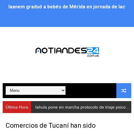
Iaanem graduó a bebés de Mérida en jornada de lactan
Iahula pone en marcha protocolo de triaje psicosocial 
Arranca en Rivas Dávila el Plan de Renovación de Voce
Alcalde Nelson Álvarez llevó jornada recreativa a la pa
CorpoMérida continúa con ciclos de formación
Fundacite culmina primera etapa de su Plan Vacacional
Nevado Gas optimiza servicio residencial en la Urbani
Balance semestral impulsa inclusión y atención a pers
Última Hora
Iahula pone en marcha protocolo de triaje psicosocial para atender a rescatistas
Plan Vacacional Comunitario “Ríe 2026” recorre las pa
Comercios de Tucaní han sido
Alcaldía del Municipio Libertador realizó una jornada s