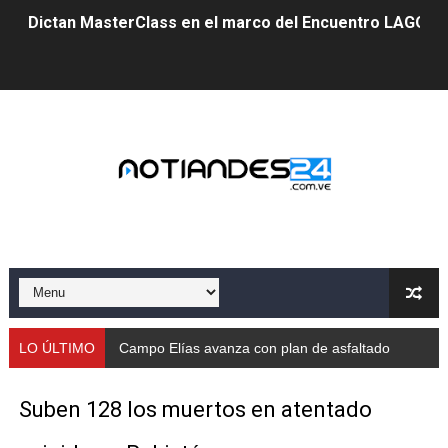
Dictan MasterClass en el marco del Encuentro LAGO Ve
Campo Elías avanza con plan de asfaltado
Encuentro estadal fortalece la coordinación de polític
Gobernador Arnaldo Sánchez apadrina a más de 993 nu
Venezuela instala su primer detector de astropartícula
Consolidan planificación técnica en el Complejo Educat
Mérida fortalece su reserva deportiva de cara a comp
Gobernación de Mérida instalará mesa de trabajo con 
LO ÚLTIMO
Campo Elías avanza con plan de asfaltado
Niños merideños potencian su talento en plan vacaciona
Suben 128 los muertos en atentado
Fundecem ofrece taller de bordado en punto de cruz