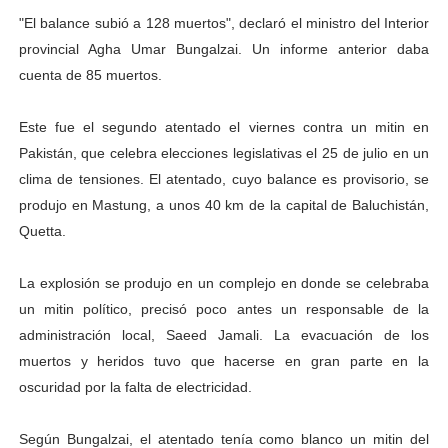
"El balance subió a 128 muertos", declaró el ministro del Interior
El Lactario del Iahula celebra la Semana Mundial de la 
provincial Agha Umar Bungalzai. Un informe anterior daba
Plan Vacacional "Venezuela Ríe 2026" brinda recreación 
cuenta de 85 muertos.
Iniciación al yoga reúne a diversos clubes deportivos 
Este fue el segundo atentado el viernes contra un mitin en
Pakistán, que celebra elecciones legislativas el 25 de julio en un
Mincomunas impulsa el autogobierno en Mérida con plan 
clima de tensiones. El atentado, cuyo balance es provisorio, se
Expertos inspeccionan espacios del OAN para la instal
produjo en Mastung, a unos 40 km de la capital de Baluchistán,
Quetta.
La explosión se produjo en un complejo en donde se celebraba
un mitin político, precisó poco antes un responsable de la
administración local, Saeed Jamali. La evacuación de los
muertos y heridos tuvo que hacerse en gran parte en la
oscuridad por la falta de electricidad.
Según Bungalzai, el atentado tenía como blanco un mitin del