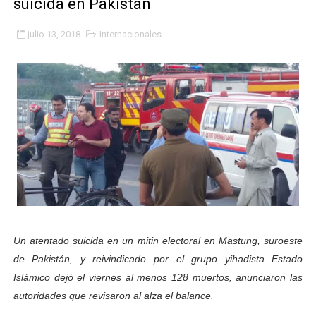
suicida en Pakistán
Gobierno bolivariano avanza en la transformación del h
julio 13, 2018
Internacionales
Niños merideños aprenden sobre gaita de tambora co
Hospital universitario muestra sus avances en visita de
Instituto Nacional de Nutrición celebra Semana Interna
Gobernación de Mérida fortalece el desarrollo product
Corposalud inició talleres para aspirantes al curso de
Fortalecen formación académica de médicos en proces
Fortaleciendo la economía comunal en El Vigía con mi
Un atentado suicida en un mitin electoral en Mastung, suroeste
de Pakistán, y reivindicado por el grupo yihadista Estado
Campo Elías consolida plan de bacheo en el sector La 
Islámico dejó el viernes al menos 128 muertos, anunciaron las
autoridades que revisaron al alza el balance.
Fundecem inició con éxito el taller vacacional de origa