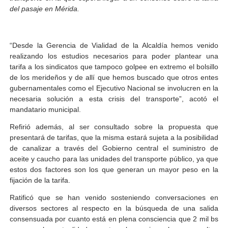
del pasaje en Mérida.
El Lactario del Iahula celebra la Semana Mundial de la 
Plan Vacacional "Venezuela Ríe 2026" brinda recreación 
“Desde la Gerencia de Vialidad de la Alcaldía hemos venido
realizando los estudios necesarios para poder plantear una
Iniciación al yoga reúne a diversos clubes deportivos 
tarifa a los sindicatos que tampoco golpee en extremo el bolsillo
de los merideños y de allí que hemos buscado que otros entes
Mincomunas impulsa el autogobierno en Mérida con plan 
gubernamentales como el Ejecutivo Nacional se involucren en la
necesaria solución a esta crisis del transporte”, acotó el
Expertos inspeccionan espacios del OAN para la instal
mandatario municipal.
Refirió además, al ser consultado sobre la propuesta que
presentará de tarifas, que la misma estará sujeta a la posibilidad
de canalizar a través del Gobierno central el suministro de
aceite y caucho para las unidades del transporte público, ya que
estos dos factores son los que generan un mayor peso en la
fijación de la tarifa.
Ratificó que se han venido sosteniendo conversaciones en
diversos sectores al respecto en la búsqueda de una salida
consensuada por cuanto está en plena consciencia que 2 mil bs