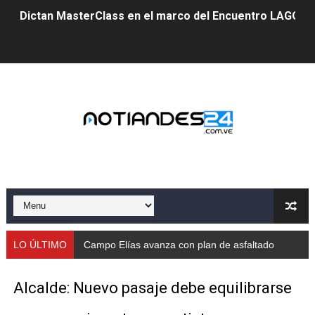
Dictan MasterClass en el marco del Encuentro LAGO Ve
Campo Elías avanza con plan de asfaltado
Encuentro estadal fortalece la coordinación de polític
Gobernador Arnaldo Sánchez apadrina a más de 993 nu
Venezuela instala su primer detector de astropartícula
Consolidan planificación técnica en el Complejo Educat
Mérida fortalece su reserva deportiva de cara a comp
Gobernación de Mérida instalará mesa de trabajo con 
LO ÚLTIMO
Campo Elías avanza con plan de asfaltado
Niños merideños potencian su talento en plan vacaciona
Alcalde: Nuevo pasaje debe equilibrarse
Fundecem ofrece taller de bordado en punto de cruz