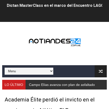
Dictan MasterClass en el marco del Encuentro LAGO Ve
Campo Elías avanza con plan de asfaltado
Encuentro estadal fortalece la coordinación de polític
Gobernador Arnaldo Sánchez apadrina a más de 993 nu
Venezuela instala su primer detector de astropartícula
Consolidan planificación técnica en el Complejo Educat
Mérida fortalece su reserva deportiva de cara a comp
Gobernación de Mérida instalará mesa de trabajo con 
LO ÚLTIMO
Campo Elías avanza con plan de asfaltado
Niños merideños potencian su talento en plan vacaciona
Academia Élite perdió el invicto en el
Fundecem ofrece taller de bordado en punto de cruz