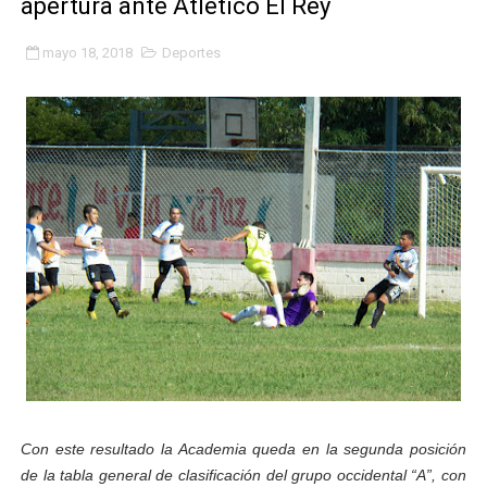
apertura ante Atlético El Rey
Gobierno bolivariano avanza en la transformación del h
mayo 18, 2018
Deportes
Niños merideños aprenden sobre gaita de tambora co
Hospital universitario muestra sus avances en visita de
Instituto Nacional de Nutrición celebra Semana Interna
Gobernación de Mérida fortalece el desarrollo product
Corposalud inició talleres para aspirantes al curso de
Fortalecen formación académica de médicos en proces
Fortaleciendo la economía comunal en El Vigía con mi
Campo Elías consolida plan de bacheo en el sector La 
Con este resultado la Academia queda en la segunda posición
Fundecem inició con éxito el taller vacacional de origa
de la tabla general de clasificación del grupo occidental “A”, con