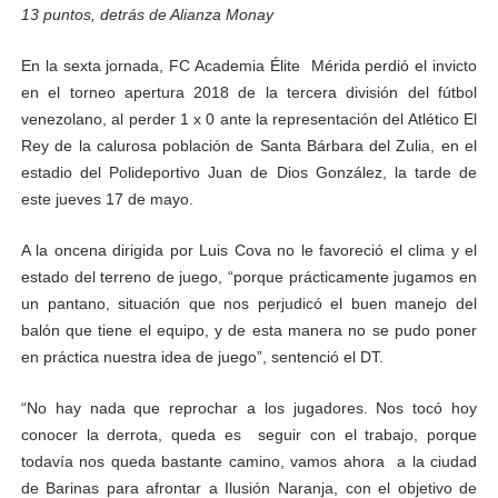
13 puntos, detrás de Alianza Monay
El Lactario del Iahula celebra la Semana Mundial de la 
En la sexta jornada, FC Academia Élite Mérida perdió el invicto
Plan Vacacional "Venezuela Ríe 2026" brinda recreación 
en el torneo apertura 2018 de la tercera división del fútbol
venezolano, al perder 1 x 0 ante la representación del Atlético El
Iniciación al yoga reúne a diversos clubes deportivos 
Rey de la calurosa población de Santa Bárbara del Zulia, en el
estadio del Polideportivo Juan de Dios González, la tarde de
Mincomunas impulsa el autogobierno en Mérida con plan 
este jueves 17 de mayo.
Expertos inspeccionan espacios del OAN para la instal
A la oncena dirigida por Luis Cova no le favoreció el clima y el
estado del terreno de juego, “porque prácticamente jugamos en
un pantano, situación que nos perjudicó el buen manejo del
balón que tiene el equipo, y de esta manera no se pudo poner
en práctica nuestra idea de juego”, sentenció el DT.
“No hay nada que reprochar a los jugadores. Nos tocó hoy
conocer la derrota, queda es seguir con el trabajo, porque
todavía nos queda bastante camino, vamos ahora a la ciudad
de Barinas para afrontar a Ilusión Naranja, con el objetivo de