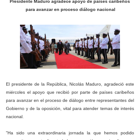
Presidente Maduro agradece apoyo de países
caribeños
Gobierno bolivariano avanza en la transformación del h
para avanzar en proceso diálogo nacional
Niños merideños aprenden sobre gaita de tambora co
Hospital universitario muestra sus avances en visita de
Instituto Nacional de Nutrición celebra Semana Interna
Gobernación de Mérida fortalece el desarrollo product
Corposalud inició talleres para aspirantes al curso de
El presidente de la República, Nicolás Maduro, agradeció este
Fortalecen formación académica de médicos en proces
miércoles el apoyo que recibió por parte de países caribeños
para avanzar en el proceso de diálogo entre representantes del
Fortaleciendo la economía comunal en El Vigía con mi
Gobierno y de la oposición, vital para atender temas de interés
nacional.
Campo Elías consolida plan de bacheo en el sector La 
"Ha sido una extraordinaria jornada la que hemos podido
Fundecem inició con éxito el taller vacacional de origa