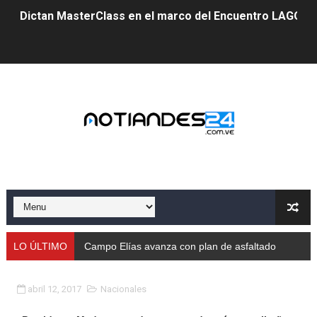
Dictan MasterClass en el marco del Encuentro LAGO Ve
Campo Elías avanza con plan de asfaltado
Encuentro estadal fortalece la coordinación de polític
Gobernador Arnaldo Sánchez apadrina a más de 993 nu
Venezuela instala su primer detector de astropartícula
Consolidan planificación técnica en el Complejo Educat
Mérida fortalece su reserva deportiva de cara a comp
Gobernación de Mérida instalará mesa de trabajo con 
LO ÚLTIMO
Campo Elías avanza con plan de asfaltado
Niños merideños potencian su talento en plan vacaciona
abril 12, 2017
Nacionales
Fundecem ofrece taller de bordado en punto de cruz