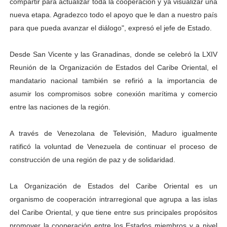
compartir para actualizar toda la cooperación y ya visualizar una
El Lactario del Iahula celebra la Semana Mundial de la 
nueva etapa. Agradezco todo el apoyo que le dan a nuestro país
para que pueda avanzar el diálogo", expresó el jefe de Estado.
Plan Vacacional "Venezuela Ríe 2026" brinda recreación 
Desde San Vicente y las Granadinas, donde se celebró la LXIV
Iniciación al yoga reúne a diversos clubes deportivos 
Reunión de la Organización de Estados del Caribe Oriental, el
mandatario nacional también se refirió a la importancia de
Mincomunas impulsa el autogobierno en Mérida con plan 
asumir los compromisos sobre conexión marítima y comercio
Expertos inspeccionan espacios del OAN para la instal
entre las naciones de la región.
A través de Venezolana de Televisión, Maduro igualmente
ratificó la voluntad de Venezuela de continuar el proceso de
construcción de una región de paz y de solidaridad.
La Organización de Estados del Caribe Oriental es un
organismo de cooperación intrarregional que agrupa a las islas
del Caribe Oriental, y que tiene entre sus principales propósitos
promover la cooperación entre los Estados miembros y a nivel