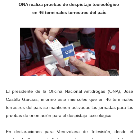
ONA realiza pruebas de despistaje toxicológico
Fundacite Mérida dicta taller gratuito de electrónica b
en 46 terminales terrestres del país
INN-Mérida celebró el Lacto grado para promover el ini
Impulsan plan estratégico de seguridad ciudadana 2027
Mérida impulsa desarrollo económico con taller de ma
Fomficc consolida alianzas e impulsa la economía com
Niños de Estudiantes de Mérida sembraron 110 árboles
Corposalud y Secretaría Social fortalecen la atención e
El presidente de la Oficina Nacional Antidrogas (ONA), José
Castillo Garcías, informó este miércoles que en 46 terminales
Inicia el plan vacacional Venezuela Renace en el sector
terrestres del país se mantienen activadas las jornadas para las
pruebas de orientación para el despistaje toxicológico.
Entregan planta eléctrica para fortalecer la atención sa
En declaraciones para Venezolana de Televisión, desde el
Expertos inspeccionan espacios del OAN para la instal