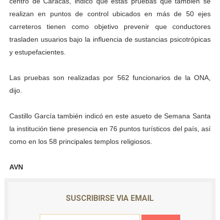
centro de Caracas, indicó que estas pruebas que también se
Dictan MasterClass en el marco del Encuentro LAGO Ve
realizan en puntos de control ubicados en más de 50 ejes
carreteros tienen como objetivo prevenir que conductores
Campo Elías avanza con plan de asfaltado
trasladen usuarios bajo la influencia de sustancias psicotrópicas
y estupefacientes.
Encuentro estadal fortalece la coordinación de polític
Las pruebas son realizadas por 562 funcionarios de la ONA,
Gobernador Arnaldo Sánchez apadrina a más de 993 nu
dijo.
Plan Quirúrgico Regional llega a Pueblo Llano con la ac
Castillo García también indicó en este asueto de Semana Santa
la institución tiene presencia en 76 puntos turísticos del país, así
como en los 58 principales templos religiosos.
AVN
SUSCRIBIRSE VIA EMAIL