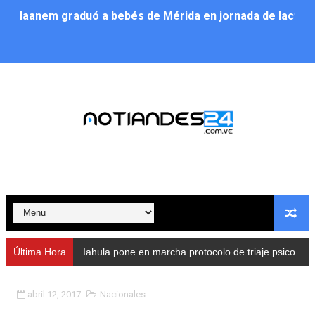
Iaanem graduó a bebés de Mérida en jornada de lactan
Iahula pone en marcha protocolo de triaje psicosocial 
Arranca en Rivas Dávila el Plan de Renovación de Voce
Alcalde Nelson Álvarez llevó jornada recreativa a la pa
CorpoMérida continúa con ciclos de formación
Fundacite culmina primera etapa de su Plan Vacacional
Nevado Gas optimiza servicio residencial en la Urbani
Balance semestral impulsa inclusión y atención a pers
Última Hora
Iahula pone en marcha protocolo de triaje psicosocial para atender a rescatistas
Plan Vacacional Comunitario “Ríe 2026” recorre las pa
abril 12, 2017
Nacionales
Alcaldía del Municipio Libertador realizó una jornada s