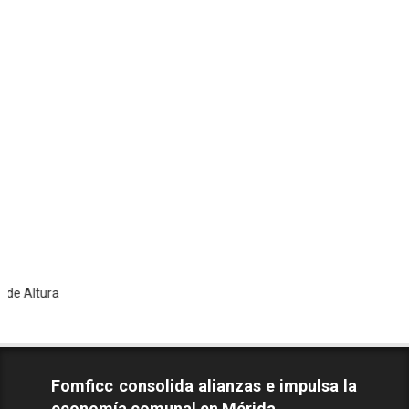
To
Fomficc consolida alianzas e impulsa la
economía comunal en Mérida