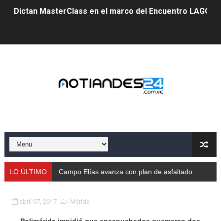
Dictan MasterClass en el marco del Encuentro LAGO Ve
Campo Elías avanza con plan de asfaltado
Encuentro estadal fortalece la coordinación de polític
Gobernador Arnaldo Sánchez apadrina a más de 993 nu
Venezuela instala su primer detector de astropartícula
Consolidan planificación técnica en el Complejo Educat
Mérida fortalece su reserva deportiva de cara a comp
Gobernación de Mérida instalará mesa de trabajo con 
LO ÚLTIMO
Campo Elías avanza con plan de asfaltado
Niños merideños potencian su talento en plan vacaciona
abril 07, 2017
Mérida
Fundecem ofrece taller de bordado en punto de cruz