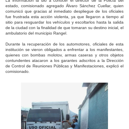
La información la dio a conocer el director de la Policía del
estado, comisionado agregado Álvaro Sánchez Cuellar, quien
El Lactario del Iahula celebra la Semana Mundial de la 
comunicó que gracias al inmediato despliegue de los oficiales
fue frustrada esta acción violenta, ya que llegaron a tiempo al
Plan Vacacional "Venezuela Ríe 2026" brinda recreación 
sitio para resguardar los vehículos y escoltarlos hasta la salida
de la ciudad con la finalidad de que tomaran su destino inicial, el
Iniciación al yoga reúne a diversos clubes deportivos 
ambulatorio del municipio Rangel.
Durante la recuperación de los automotores, oficiales de esta
Mincomunas impulsa el autogobierno en Mérida con plan 
institución se vieron obligados a enfrentar a los manifestantes,
quienes con bombas molotov, armas caseras y otros objetos
Expertos inspeccionan espacios del OAN para la instal
contundentes atacaron a los garantes adscritos a la
Dirección
de Control de Reuniones Públicas y Manifestaciones
, explicó el
comisionado.