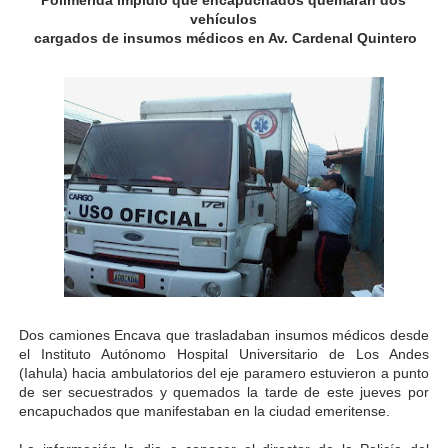
Polimérida impidió que encapuchados quemaran dos
vehículos
Gobierno bolivariano avanza en la transformación del h
cargados de insumos médicos en Av. Cardenal Quintero
Niños merideños aprenden sobre gaita de tambora co
Hospital universitario muestra sus avances en visita de
Instituto Nacional de Nutrición celebra Semana Interna
Gobernación de Mérida fortalece el desarrollo product
Corposalud inició talleres para aspirantes al curso de
Fortalecen formación académica de médicos en proces
Dos camiones Encava que trasladaban insumos médicos desde
Fortaleciendo la economía comunal en El Vigía con mi
el Instituto Autónomo Hospital Universitario de Los Andes
(Iahula) hacia ambulatorios del eje paramero estuvieron a punto
Campo Elías consolida plan de bacheo en el sector La 
de ser secuestrados y quemados la tarde de este jueves por
encapuchados que manifestaban en la ciudad emeritense.
Fundecem inició con éxito el taller vacacional de origa