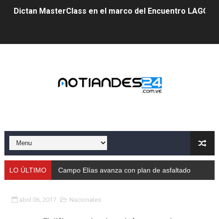
Dictan MasterClass en el marco del Encuentro LAGO Ve
Campo Elías avanza con plan de asfaltado
Encuentro estadal fortalece la coordinación de polític
Gobernador Arnaldo Sánchez apadrina a más de 993 nu
Venezuela instala su primer detector de astropartícula
Consolidan planificación técnica en el Complejo Educat
Mérida fortalece su reserva deportiva de cara a comp
Gobernación de Mérida instalará mesa de trabajo con 
LO ÚLTIMO
Campo Elías avanza con plan de asfaltado
Niños merideños potencian su talento en plan vacaciona
abril 06, 2017
Nacionales
Fundecem ofrece taller de bordado en punto de cruz