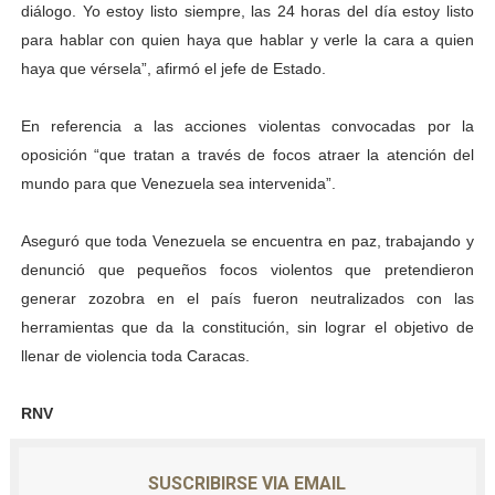
diálogo. Yo estoy listo siempre, las 24 horas del día estoy listo
El Lactario del Iahula celebra la Semana Mundial de la 
para hablar con quien haya que hablar y verle la cara a quien
haya que vérsela”, afirmó el jefe de Estado.
Plan Vacacional "Venezuela Ríe 2026" brinda recreación 
En referencia a las acciones violentas convocadas por la
Iniciación al yoga reúne a diversos clubes deportivos 
oposición “que tratan a través de focos atraer la atención del
Mincomunas impulsa el autogobierno en Mérida con plan 
mundo para que Venezuela sea intervenida”.
Expertos inspeccionan espacios del OAN para la instal
Aseguró que toda Venezuela se encuentra en paz, trabajando y
denunció que pequeños focos violentos que pretendieron
generar zozobra en el país fueron neutralizados con las
herramientas que da la constitución, sin lograr el objetivo de
llenar de violencia toda Caracas.
RNV
SUSCRIBIRSE VIA EMAIL