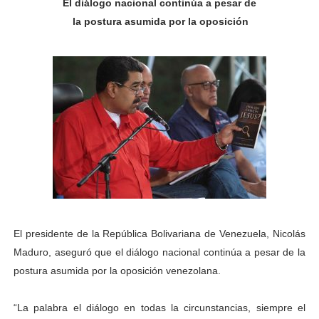
El diálogo nacional continúa a pesar de
Gobierno bolivariano avanza en la transformación del h
la postura asumida por la oposición
Niños merideños aprenden sobre gaita de tambora co
Hospital universitario muestra sus avances en visita de
Instituto Nacional de Nutrición celebra Semana Interna
Gobernación de Mérida fortalece el desarrollo product
Corposalud inició talleres para aspirantes al curso de
Fortalecen formación académica de médicos en proces
El presidente de la República Bolivariana de Venezuela, Nicolás
Fortaleciendo la economía comunal en El Vigía con mi
Maduro, aseguró que el diálogo nacional continúa a pesar de la
postura asumida por la oposición venezolana.
Campo Elías consolida plan de bacheo en el sector La 
Fundecem inició con éxito el taller vacacional de origa
“La palabra el diálogo en todas la circunstancias, siempre el